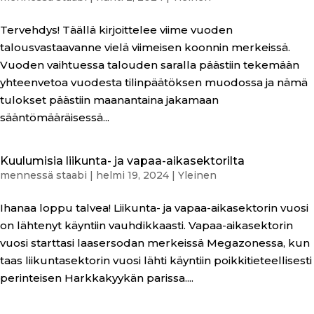
Tervehdys! Täällä kirjoittelee viime vuoden
talousvastaavanne vielä viimeisen koonnin merkeissä.
Vuoden vaihtuessa talouden saralla päästiin tekemään
yhteenvetoa vuodesta tilinpäätöksen muodossa ja nämä
tulokset päästiin maanantaina jakamaan
sääntömääräisessä...
Kuulumisia liikunta- ja vapaa-aikasektorilta
mennessä
staabi
|
helmi 19, 2024
|
Yleinen
Ihanaa loppu talvea! Liikunta- ja vapaa-aikasektorin vuosi
on lähtenyt käyntiin vauhdikkaasti. Vapaa-aikasektorin
vuosi starttasi laasersodan merkeissä Megazonessa, kun
taas liikuntasektorin vuosi lähti käyntiin poikkitieteellisesti
perinteisen Harkkakyykän parissa....