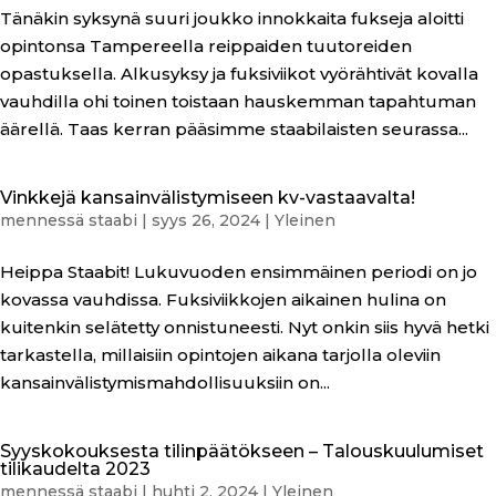
Tänäkin syksynä suuri joukko innokkaita fukseja aloitti
opintonsa Tampereella reippaiden tuutoreiden
opastuksella. Alkusyksy ja fuksiviikot vyörähtivät kovalla
vauhdilla ohi toinen toistaan hauskemman tapahtuman
äärellä. Taas kerran pääsimme staabilaisten seurassa...
Vinkkejä kansainvälistymiseen kv-vastaavalta!
mennessä
staabi
|
syys 26, 2024
|
Yleinen
Heippa Staabit! Lukuvuoden ensimmäinen periodi on jo
kovassa vauhdissa. Fuksiviikkojen aikainen hulina on
kuitenkin selätetty onnistuneesti. Nyt onkin siis hyvä hetki
tarkastella, millaisiin opintojen aikana tarjolla oleviin
kansainvälistymismahdollisuuksiin on...
Syyskokouksesta tilinpäätökseen – Talouskuulumiset
tilikaudelta 2023
mennessä
staabi
|
huhti 2, 2024
|
Yleinen