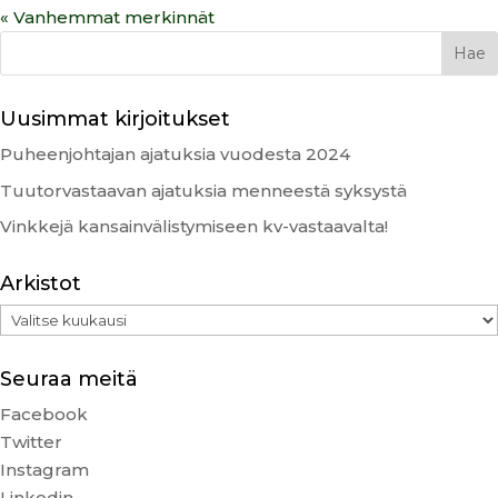
« Vanhemmat merkinnät
Uusimmat kirjoitukset
Puheenjohtajan ajatuksia vuodesta 2024
Tuutorvastaavan ajatuksia menneestä syksystä
Vinkkejä kansainvälistymiseen kv-vastaavalta!
Arkistot
Arkistot
Seuraa meitä
Facebook
Twitter
Instagram
Linkedin