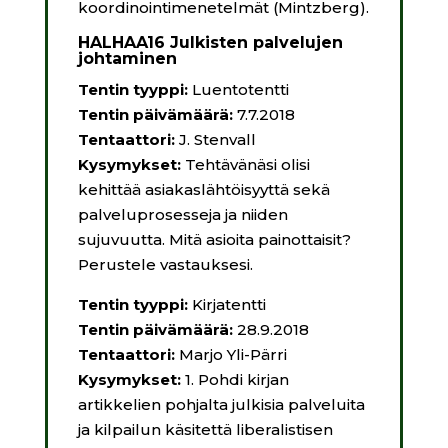
koordinointimenetelmät (Mintzberg).
HALHAA16 Julkisten palvelujen
johtaminen
Tentin
tyyppi:
Luentotentti
Tentin
päivämäärä:
7.7.2018
Tentaattori:
J. Stenvall
Kysymykset:
Tehtävänäsi olisi
kehittää asiakaslähtöisyyttä sekä
palveluprosesseja ja niiden
sujuvuutta. Mitä asioita painottaisit?
Perustele vastauksesi.
Tentin tyyppi:
Kirjatentti
Tentin päivämäärä:
28.9.2018
Tentaattori:
Marjo Yli-Pärri
Kysymykset:
1. Pohdi kirjan
artikkelien pohjalta julkisia palveluita
ja kilpailun käsitettä liberalistisen