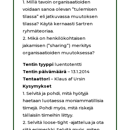
1. Millä tavoin organisaatioiden
voidaan sanoa olevan ”tulemisen
tilassa” eli jatkuvassa muutoksen
tilassa? Käytä kernaasti Sartren
ryhmäteoriaa.
2. Mikä on henkilökohtaisen
jakamisen (”sharing”) merkitys
organisaatioiden muutoksessa?
Tentin tyyppi
luentotentti
Tentin päivämäärä
– 13.1.2014
Tentaattori
– Klaus af Ursin
Kysymykset
1. Selvitä ja pohdi, mitä hyötyjä
haetaan luotaessa moniammatillisia
tiimejä. Pohdi myös, mitä riskejä
tällaisiin tiimeihin liittyy.
2. Selvitä loose-tight -ajattelua ja ota
siitä esimerkki. Selvitä myös, miten