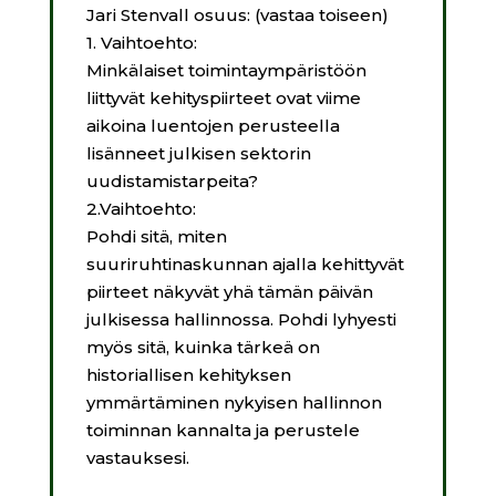
Jari Stenvall osuus: (vastaa toiseen)
1. Vaihtoehto:
Minkälaiset toimintaympäristöön
liittyvät kehityspiirteet ovat viime
aikoina luentojen perusteella
lisänneet julkisen sektorin
uudistamistarpeita?
2.Vaihtoehto:
Pohdi sitä, miten
suuriruhtinaskunnan ajalla kehittyvät
piirteet näkyvät yhä tämän päivän
julkisessa hallinnossa. Pohdi lyhyesti
myös sitä, kuinka tärkeä on
historiallisen kehityksen
ymmärtäminen nykyisen hallinnon
toiminnan kannalta ja perustele
vastauksesi.