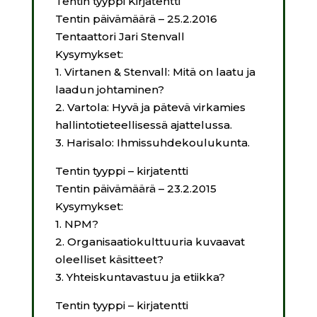
Tentin tyyppi Kirjatentti
Tentin päivämäärä – 25.2.2016
Tentaattori Jari Stenvall
Kysymykset:
1.
Virtanen & Stenvall: Mitä on laatu ja
laadun johtaminen?
2.
Vartola: Hyvä ja pätevä virkamies
hallintotieteellisessä ajattelussa.
3. H
arisalo: Ihmissuhdekoulukunta.
Tentin tyyppi – kirjatentti
Tentin päivämäärä – 23.2.2015
Kysymykset:
1. NPM?
2. Organisaatiokulttuuria kuvaavat
oleelliset käsitteet?
3.
Yhteiskuntavastuu ja etiikka?
Tentin tyyppi – kirjatentti