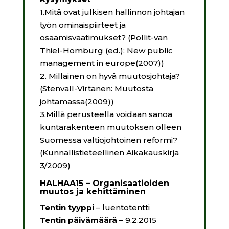
1.Mitä ovat julkisen hallinnon johtajan
työn ominaispiirteet ja
osaamisvaatimukset? (Pollit-van
Thiel-Homburg (ed.): New public
management in europe(2007))
2. Millainen on hyvä muutosjohtaja?
(Stenvall-Virtanen: Muutosta
johtamassa(2009))
3.Millä perusteella voidaan sanoa
kuntarakenteen muutoksen olleen
Suomessa valtiojohtoinen reformi?
(Kunnallistieteellinen Aikakauskirja
3/2009)
HALHAA15 – Organisaatioiden
muutos ja kehittäminen
Tentin tyyppi
– luentotentti
Tentin päivämäärä
– 9.2.2015