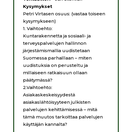
Kysymykset
Petri Virtasen osuus: (vastaa toiseen
kysymykseen)
1. Vaihtoehto:
Kuntarakennetta ja sosiaali- ja
terveyspalvelujen hallinnon
järjestämismallia uudistetaan
Suomessa parhaillaan – miten
uudistuksia on perusteltu ja
millaiseen ratkaisuun ollaan
päätymässä?
2.Vaihtoehto:
Asiakaskeskeisyydestä
asiakaslähtöisyyteen julkisten
palvelujen kehittämisessä – mitä
tämä muutos tarkoittaa palvelujen
käyttäjän kannalta?