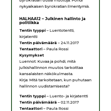
byrokratian uusia muotoja. Pohdi
nykyaikaisen byrokratian ilmentymiä.
HALHAA12 – Julkinen hallinto ja
politiikka
Tentin tyyppi
– Luentotentti,
kirjatentti
Tentin päivämäärä
– 24.11.2017
Tentaattori
– Paula Rossi
Kysymykset
Luennot: Kuvaa ja pohdi, mitä
julkishallinnon muutos tarkoittaa
kansalaisten näkökulmasta.
Kirja: Mitä tarkoitetaan, kun puhutaan
hallinnon uudistamisesta?
Tentin tyyppi
– Luento- ja kirjatentti
Tentin päivämäärä
– 02.11.2017
Tentaattori
– Paula Rossi