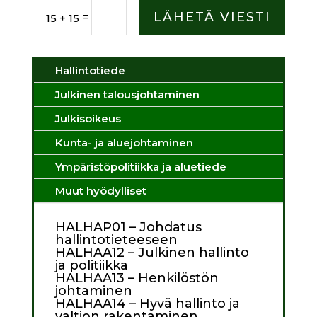
LÄHETÄ VIESTI
=
15 + 15
Hallintotiede
Julkinen talousjohtaminen
Julkisoikeus
Kunta- ja aluejohtaminen
Ympäristöpolitiikka ja aluetiede
Muut hyödylliset
HALHAP01 – Johdatus
hallintotieteeseen
HALHAA12 – Julkinen hallinto
ja politiikka
HALHAA13 – Henkilöstön
johtaminen
HALHAA14 – Hyvä hallinto ja
valtion rakentaminen