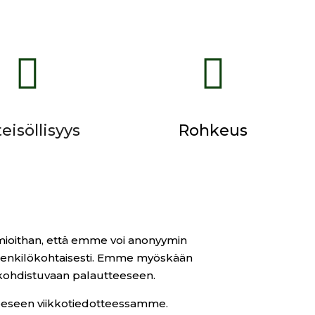


eisöllisyys
Rohkeus
mioithan, että emme voi anonyymin
henkilökohtaisesti. Emme myöskään
kohdistuvaan palautteeseen.
eeseen viikkotiedotteessamme.