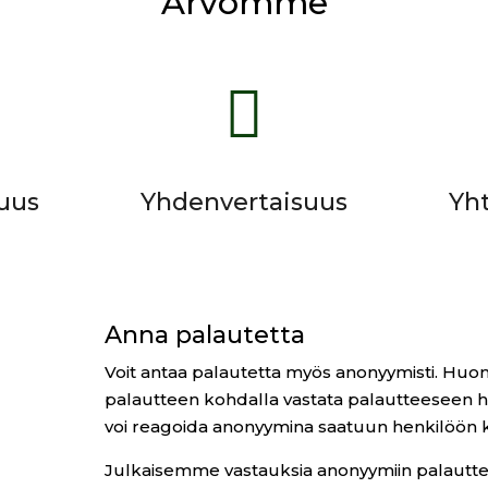
Arvomme

suus
Yhdenvertaisuus
Yht
Anna palautetta
Voit antaa palautetta myös anonyymisti. Huo
palautteen kohdalla vastata palautteeseen 
voi reagoida anonyymina saatuun henkilöön 
Julkaisemme vastauksia anonyymiin palautt