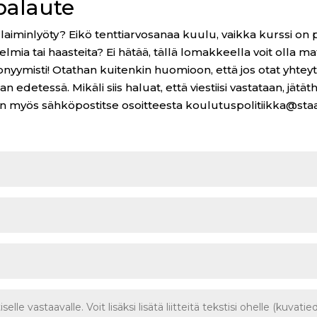
palaute
n laiminlyöty? Eikö tenttiarvosanaa kuulu, vaikka kurssi on 
gelmia tai haasteita? Ei hätää, tällä lomakkeella voit olla m
onyymisti! Otathan kuitenkin huomioon, että jos otat yhteyt
n edetessä. Mikäli siis haluat, että viestiisi vastataan, jät
n myös sähköpostitse osoitteesta koulutuspolitiikka@staab