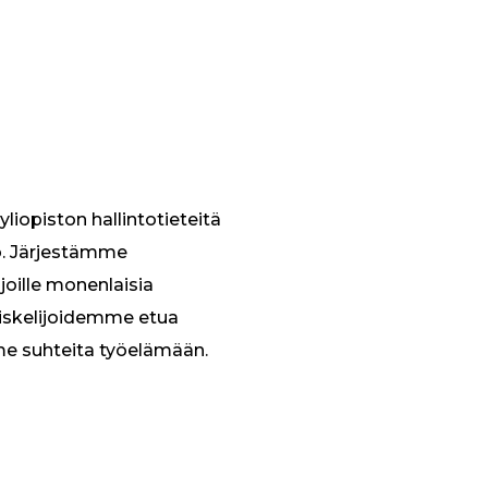
liopiston hallintotieteitä
tö. Järjestämme
ijoille monenlaisia
iskelijoidemme etua
me suhteita työelämään.