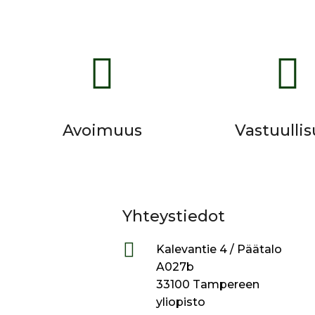


Avoimuus
Vastuulli
Yhteystiedot

Kalevantie 4 / Päätalo
A027b
33100 Tampereen
yliopisto