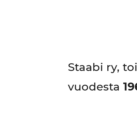
Staabi ry, t
vuodesta
19