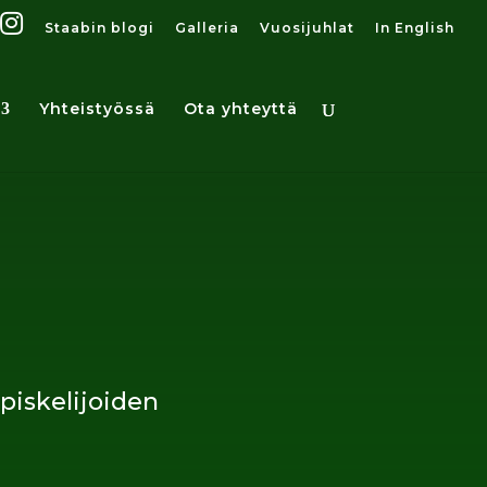
Staabin blogi
Galleria
Vuosijuhlat
In English
Yhteistyössä
Ota yhteyttä
piskelijoiden