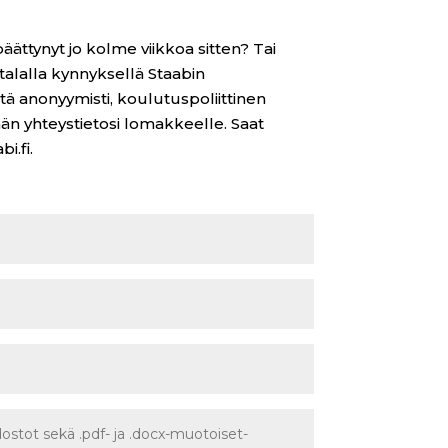
päättynyt jo kolme viikkoa sitten? Tai
atalalla kynnyksellä Staabin
tä anonyymisti, koulutuspoliittinen
äthän yhteystietosi lomakkeelle. Saat
i.fi.