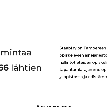
Staabi ry on Tampereen y
oimintaa
opiskelevien ainejärjes
hallintotieteiden opiskel
66
lähtien
tapahtumia, ajamme op
yliopistossa ja edistäm