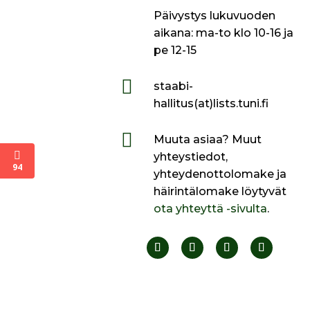
Päivystys lukuvuoden
aikana: ma-to klo 10-16 ja
pe 12-15

staabi-
hallitus(at)lists.tuni.fi

Muuta asiaa? Muut
yhteystiedot,
94
yhteydenottolomake ja
häirintälomake löytyvät
ota yhteyttä -sivulta
.