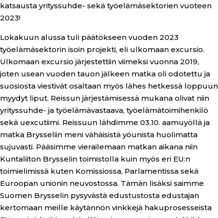
katsausta yrityssuhde- sekä työelämäsektorien vuoteen
2023!
Lokakuun alussa tuli päätökseen vuoden 2023
työelämäsektorin isoin projekti, eli ulkomaan excursio.
Ulkomaan excursio järjestettiin viimeksi vuonna 2019,
joten usean vuoden tauon jälkeen matka oli odotettu ja
suosiosta viestivät osaltaan myös lähes hetkessä loppuun
myydyt liput. Reissun järjestämisessä mukana olivat niin
yrityssuhde- ja työelämävastaava, työelämätoimihenkilö
sekä uexcutiimi. Reissuun lähdimme 03.10. aamuyöllä ja
matka Brysseliin meni vähäisistä yöunista huolimatta
sujuvasti. Pääsimme vierailemaan matkan aikana niin
Kuntaliiton Brysselin toimistolla kuin myös eri EU:n
toimielimissä kuten Komissiossa, Parlamentissa sekä
Euroopan unionin neuvostossa. Tämän lisäksi saimme
Suomen Brysselin pysyvästä edustustosta edustajan
kertomaan meille käytännön vinkkejä hakuprosesseista