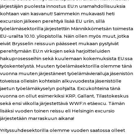
järjestäjän puolesta innostus EU:n uramahdollisuuksia
kohtaan vain kasvanut! Saimmekin mukavasti heti
excursion jälkeen perehtyä lisää EU uriin, sillä
työelämäsektorilla järjestettiin Männikkömetsän toimesta
EU-urailta 10.10. yliopistolla. Näin ollen myös muut, jotka
eivät Brysselin reissuun päässeet mukaan pystyivät
perehtymään EU:n virkojen sekä harjoitteluiden
hakuprosesseihin sekä kuulemaan kokemuksista EU:ssa
työskentelystä. Muuten työelämäsektorilla olemme tänä
vuonna muuten järjestäneet työelämävierailuja jäsenistön
toiveissa olleisiin kohteisiin alkuvuodesta jäsenistölle
jaetun työelämäkyselyn pohjalta. Excukohteina tänä
vuonna on ollut esimerkiksi KRP, Gallant, Tilastokeskus
sekä ensi viikolla järjestettävä WWF:n etäexcu. Tämän
lisäksi vuoden toinen reissu eli Helsingin excursio
järjestetään marraskuun aikana!
Yrityssuhdesektorilla olemme vuoden saatossa olleet