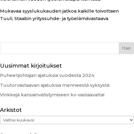
Mukavaa syyslukukauden jatkoa kaikille toivottaen
Tuuli, Staabin yrityssuhde- ja työelämävastaava
Uusimmat kirjoitukset
Puheenjohtajan ajatuksia vuodesta 2024
Tuutorvastaavan ajatuksia menneestä syksystä
Vinkkejä kansainvälistymiseen kv-vastaavalta!
Arkistot
Arkistot