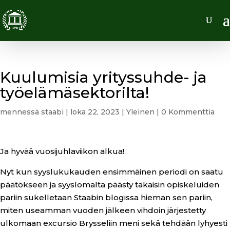
Kuulumisia yrityssuhde- ja
työelämäsektorilta!
mennessä
staabi
|
loka 22, 2023
|
Yleinen
|
0 Kommenttia
Ja hyvää vuosijuhlaviikon alkua!
Nyt kun syyslukukauden ensimmäinen periodi on saatu
päätökseen ja syyslomalta päästy takaisin opiskeluiden
pariin sukelletaan Staabin blogissa hieman sen pariin,
miten useamman vuoden jälkeen vihdoin järjestetty
ulkomaan excursio Brysseliin meni sekä tehdään lyhyesti