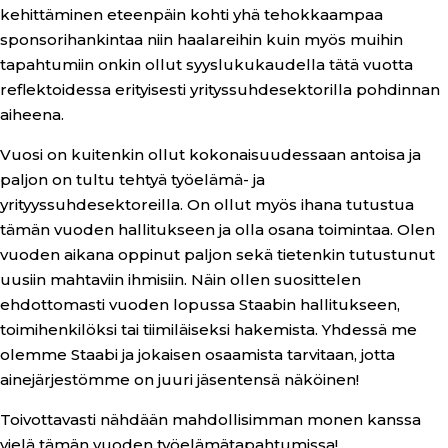
kehittäminen eteenpäin kohti yhä tehokkaampaa
sponsorihankintaa niin haalareihin kuin myös muihin
tapahtumiin onkin ollut syyslukukaudella tätä vuotta
reflektoidessa erityisesti yrityssuhdesektorilla pohdinnan
aiheena.
Vuosi on kuitenkin ollut kokonaisuudessaan antoisa ja
paljon on tultu tehtyä työelämä- ja
yrityyssuhdesektoreilla. On ollut myös ihana tutustua
tämän vuoden hallitukseen ja olla osana toimintaa. Olen
vuoden aikana oppinut paljon sekä tietenkin tutustunut
uusiin mahtaviin ihmisiin. Näin ollen suosittelen
ehdottomasti vuoden lopussa Staabin hallitukseen,
toimihenkilöksi tai tiimiläiseksi hakemista. Yhdessä me
olemme Staabi ja jokaisen osaamista tarvitaan, jotta
ainejärjestömme on juuri jäsentensä näköinen!
Toivottavasti nähdään mahdollisimman monen kanssa
vielä tämän vuoden työelämätapahtumissa!