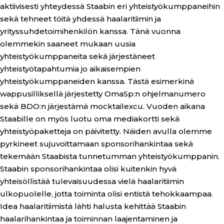
aktiivisesti yhteydessä Staabin eri yhteistyökumppaneihin
sekä tehneet töitä yhdessä haalaritiimin ja
yrityssuhdetoimihenkilön kanssa. Tänä vuonna
olemmekin saaneet mukaan uusia
yhteistyökumppaneita sekä järjestäneet
yhteistyötapahtumia jo aikaisempien
yhteistyökumppaneiden kanssa. Tästä esimerkinä
wappusilliksellä järjestetty OmaSp:n ohjelmanumero
sekä BDO:n järjestämä mocktailexcu. Vuoden aikana
Staabille on myös luotu oma mediakortti sekä
yhteistyöpaketteja on päivitetty. Näiden avulla olemme
pyrkineet sujuvoittamaan sponsorihankintaa sekä
tekemään Staabista tunnetumman yhteistyökumppanin.
Staabin sponsorihankintaa olisi kuitenkin hyvä
yhteisöllistää tulevaisuudessa vielä haalaritiimin
ulkopuolelle, jotta toiminta olisi entistä tehokkaampaa.
Idea haalaritiimistä lähti halusta kehittää Staabin
haalarihankintaa ja toiminnan laajentaminen ja