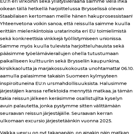
EU:n eri virkoihin sekä yllätysvieraana saimme vielä ihka
oikean tällä hetkellä harjoittelussa Brysselissä olevan
Staabilaisen kertomaan meille hänen hakuprosessistaan!
Yhteenvetona voikin sanoa, että reissulla saimme kuulla
erittäin mielenkiintoisia uratarinoita eri EU toimielimistä
sekä konkreettisia vinkkejä työllistymiseen unionissa.
Saimme myös kuulla tulevista harjoitteluhauista sekä
pääsimme työelämävierailujen ohella tutustumaan
paikalliseen kulttuuriin sekä Brysseliin kaupunkina,
kirsikkaolutta ja marjakossukokousta unohtamatta! 06.10.
aamulla palasimme takaisin Suomeen kylmyyteen
inspiroituneina EU:n ursmahdollisuuksista. Halusimme
järjestäjien kanssa reflektoida mennyttä matkaa, ja tämän
takia reissun jälkeen keräsimme osallistujilta kyselyn
avuin palautetta, jonka pystymme sitten välittämään
seuraavan reissun järjestäjälle. Seuraavan kerran
ulkomaan excursio järjestetäänkin vuonna 2025.
Vaikka uexcu on nyt takanapäin, on ainakin näin matkan