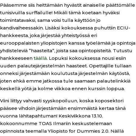
Pääsemme siis heittämään hyvästit ainaiselle päättömälle
tunisivuilla surffailulle! Mikäli tämä koetaan hyväksi
toimintatavaksi, sama voisi tulla käyttöön jo
kandivaiheessakin. Lisäksi kokouksessa puhuttiin ECIU-
hankkeesta, joka järjestää yhteistyössä eri
eurooppalaisten yliopistojen kanssa työelämää ja opintoja
yhdisteleviä ”haasteita”, joista saa opintopisteitä. Tutustu
hankkeeseen
täällä
. Lopuksi kokouksessa nousi esiin
uuden palautejärjestelmän haasteet. Opettajille tullaan
onneksi järjestämään koulutusta järjestelmän käytöstä,
joten ehkä emme jatkossa tule saamaan palautelinkkiä
keskellä yötä ja kolme viikkoa ennen kurssin loppua.
Viini liittyy vahvasti syyskopoiluun, koska koposektori
pääsee vihdoin järjestämään ensimmäistä kertaa tänä
vuonna lähitapahtuman! Keskiviikkona 13.10.
kokoonnumme TOAS Ilmariin keskustelemaan
opinnoista teemalla Yliopisto for Dummies 2.0. Näillä