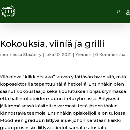
Kokouksia, viiniä ja grilli
mennessä
Staabi ry
|
loka 10, 2021
|
Yleinen
|
0 Kommenttia
Yllä oleva ”klikkiotsikko” kuvaa yllättävän hyvin sitä, mitä
koposektorilla tapahtuu tällä hetkellä. Ensinnäkin olen
saanut kokoustaa jo sekä koulutuksen ohjausryhmässä
että hallintotieteiden suunnitteluryhmässä. Erityisesti
jälkimmäisessä käsiteltiin varmasti teitä jäsenistöäkin
kiinnostavia teemoja. Ensinnäkin opiskelijoille on tulossa
Moodleen graduun liittyvä alue, johon kerätään kaikki
graduprosessiin liittyvät tiedot samalle alustalle.