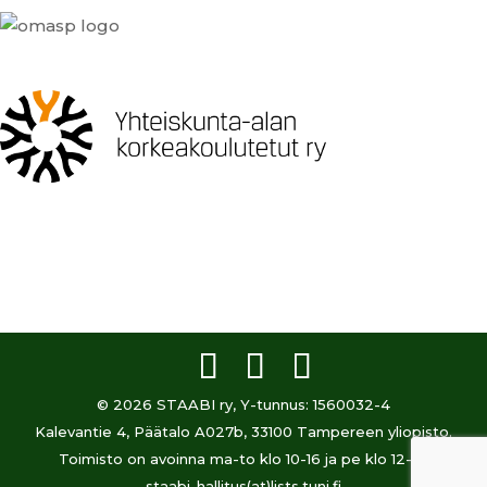
© 2026 STAABI ry, Y-tunnus: 1560032-4
Kalevantie 4, Päätalo A027b, 33100 Tampereen yliopisto.
Toimisto on avoinna ma-to klo 10-16 ja pe klo 12-15.
staabi-hallitus(at)lists.tuni.fi