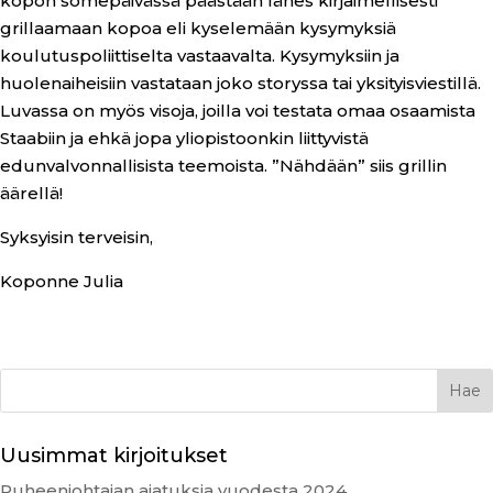
kopon somepäivässä päästään lähes kirjaimellisesti
grillaamaan kopoa eli kyselemään kysymyksiä
koulutuspoliittiselta vastaavalta. Kysymyksiin ja
huolenaiheisiin vastataan joko storyssa tai yksityisviestillä.
Luvassa on myös visoja, joilla voi testata omaa osaamista
Staabiin ja ehkä jopa yliopistoonkin liittyvistä
edunvalvonnallisista teemoista. ”Nähdään” siis grillin
äärellä!
Syksyisin terveisin,
Koponne Julia
Uusimmat kirjoitukset
Puheenjohtajan ajatuksia vuodesta 2024