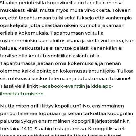
Staabin perinteisillä kopoviineillä on tarjolla nimensä
mukaisesti viiniä, mutta myös muita virvokkeita. Toiveeni
on, että tapahtumaan tulisi sekä fukseja että vanhempia
opiskelijoita, jotta päästään oikein kunnolla jakamaan
erilaisia kokemuksia. Tapahtumaan voi tulla
myöhemminkin kuin aloitusaikana ja sieltä voi lähteä, kun
haluaa. Keskustelua ei tarvitse pelätä: kenenkään ei
tarvitse olla koulutuspolitiikan asiantuntija.
Tapahtumassa jaetaan omia kokemuksia, ja mehän
olemme kaikki opintojen kokemusasiantuntijoita. Tulkaa
siis rohkeasti keskustelemaan ja tutustumaan toisiinne!
Tässä vielä linkit
Facebook-eventtiin
ja
kide.app-
ilmoittautumiseen
.
Mutta miten grilli liittyy kopoiluun? No, ensimmäinen
periodi lähenee loppuaan ja sehän tarkoittaa kopogrillin
paluuta! Syksyn ensimmäinen kopogrilli järjestetäänkin
torstaina 14.10. Staabin Instagramissa. Kopogrillissä eli