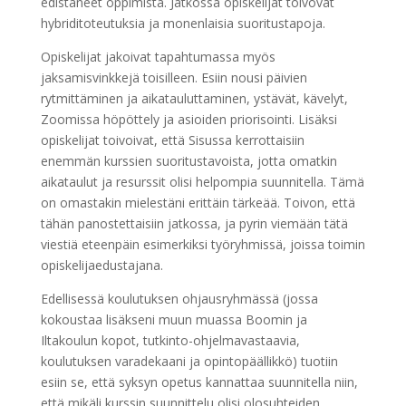
edistäneet oppimista. Jatkossa opiskelijat toivovat
hybriditoteutuksia ja monenlaisia suoritustapoja.
Opiskelijat jakoivat tapahtumassa myös
jaksamisvinkkejä toisilleen. Esiin nousi päivien
rytmittäminen ja aikatauluttaminen, ystävät, kävelyt,
Zoomissa höpöttely ja asioiden priorisointi. Lisäksi
opiskelijat toivoivat, että Sisussa kerrottaisiin
enemmän kurssien suoritustavoista, jotta omatkin
aikataulut ja resurssit olisi helpompia suunnitella. Tämä
on omastakin mielestäni erittäin tärkeää. Toivon, että
tähän panostettaisiin jatkossa, ja pyrin viemään tätä
viestiä eteenpäin esimerkiksi työryhmissä, joissa toimin
opiskelijaedustajana.
Edellisessä koulutuksen ohjausryhmässä (jossa
kokoustaa lisäkseni muun muassa Boomin ja
Iltakoulun kopot, tutkinto-ohjelmavastaavia,
koulutuksen varadekaani ja opintopäällikkö) tuotiin
esiin se, että syksyn opetus kannattaa suunnitella niin,
että mikäli kurssin suunnittelu olisi olosuhteiden