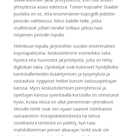
yhteydessä asiasi edetessä. Toinen kopoaihe Staabin
puolelta on se, että ensimmäinen kopogrilli pidettiin
periodin vaihteessa. Kiitos kaikille teille, jotka
osallistuivat jollain tavalla! Grillaus jatkuu taas
neljännen periodin lopulla.
Helmikuun lopulla järjestettiin vuoden ensimmäinen
kopotapahtuma. Keskustelimme esimerkiksi sekä
hyvistä että huonoista järjestelyistä, joita on tehty
digiloikan takia. Opiskelijat ovat kokeneet hyödyllisiksi
luentotallenteiden lisääntymisen ja kysymyksiä ja
vastauksia -tyyppiset hetket kurssin vastuuopettajan
kanssa. Myös keskustelemisen pienryhmissä ja
opettajan kanssa syventävillä kursseilla on onnistunut
hyvin, koska niissä on ollut pienemmän ryhmäkoot.
Moodle-tentit ovat sen sijaan saaneet ristiriitaisen
vastaanoton: itseopiskelutenteistä tai tietoa
soveltavista tenteistä on pidetty, kun taas
mahdollisimman pienen aikarajan tentit eivät ole