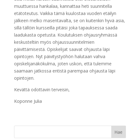
muuttuessa hankalaa, kannattaa heti suunnitella
etätoteutus. Vaikka tämä kuulostaa vuoden etäilyn
jälkeen melko masentavalta, se on kuitenkin hyvä asia,
sillä tällöin kursseilla pitäisi joka tapauksessa saada
laadukasta opetusta. Koulutuksen ohjausryhmässä
keskusteltiin myös ohjaussuunnitelmien
päivittämisestä. Opiskelijat saavat ohjausta läpi
opintojen. Nyt päivitystyöhön halutaan vahva
opiskelijanäkökulma, joten uskon, että tulemme
saamaan jatkossa entistä parempaa ohjausta läpi
opintojen.
Kevättä odottavin terveisin,
Koponne Julia