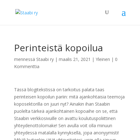
Perinteistä kopoilua
mennessä
Staabi ry
|
maalis 21, 2021
|
Yleinen
|
0
Kommenttia
Tässä blogitekstissä on tarkoitus palata taas
perinteisen kopoilun pariin: mitä ajankohtaisia teemoja
koposektorilla on juuri nyt? Ainakin ihan Staabin
puolelta tärkeä ajankohtainen kopoaihe on se, että
Staabin verkkosivuille on avattu koulutuspoliittinen
yhteydenottolomake! Sen avulla voit olla minuun
yhteydessä matalalla kynnyksellä, jopa anonyymisti!
Mikäli kuitenkin jätät yhteystietosi, voin olla sinuun