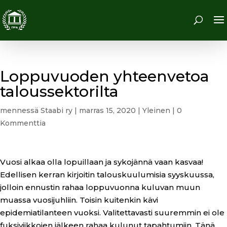
Loppuvuoden yhteenvetoa
taloussektorilta
mennessä
Staabi ry
|
marras 15, 2020
|
Yleinen
|
0
Kommenttia
Vuosi alkaa olla lopuillaan ja sykojännä vaan kasvaa!
Edellisen kerran kirjoitin talouskuulumisia syyskuussa,
jolloin ennustin rahaa loppuvuonna kuluvan muun
muassa vuosijuhliin. Toisin kuitenkin kävi
epidemiatilanteen vuoksi. Valitettavasti suuremmin ei ole
fuksiviikkojen jälkeen rahaa kulunut tapahtumiin. Tänä