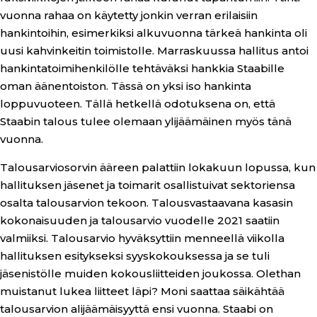
vuonna rahaa on käytetty jonkin verran erilaisiin
hankintoihin, esimerkiksi alkuvuonna tärkeä hankinta oli
uusi kahvinkeitin toimistolle. Marraskuussa hallitus antoi
hankintatoimihenkilölle tehtäväksi hankkia Staabille
oman äänentoiston. Tässä on yksi iso hankinta
loppuvuoteen. Tällä hetkellä odotuksena on, että
Staabin talous tulee olemaan ylijäämäinen myös tänä
vuonna.
Talousarviosorvin ääreen palattiin lokakuun lopussa, kun
hallituksen jäsenet ja toimarit osallistuivat sektoriensa
osalta talousarvion tekoon. Talousvastaavana kasasin
kokonaisuuden ja talousarvio vuodelle 2021 saatiin
valmiiksi. Talousarvio hyväksyttiin menneellä viikolla
hallituksen esitykseksi syyskokouksessa ja se tuli
jäsenistölle muiden kokousliitteiden joukossa. Olethan
muistanut lukea liitteet läpi? Moni saattaa säikähtää
talousarvion alijäämäisyyttä ensi vuonna. Staabi on