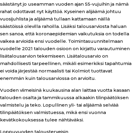
säästänyt jo useamman vuoden ajan 55-vujuihin ja nämä
rahat odottavat nyt käyttöä. Kyseinen alijäämä johtuu
vuosijuhlista ja alijäämä tullaan kattamaan näillä
säästöissä olevilla rahoilla. Lisäksi talousarviosta haluan
sen sanoa, että koronaepidemian vaikutuksia on todella
vaikea arvioida ensi vuodelle. Toimintasuunnitelmaan
vuodelle 2021 talouden osioon on kirjattu varautuminen
lisätalousarvion tekemiseen. Lisätalousarvio on
mahdollisesti tarpeellinen, mikäli esimerkiksi tapahtumia
ei voida järjestää normaalisti tai Kolmiot tuottavat
enemmän kuin talousarviossa on arvioitu.
Vuoden viimeisinä kuukausina alan laittaa vuotta kasaan
talouden osalta ja tammikuussa alkaakin tilinpäätöksen
valmistelu ja teko. Lopullinen yli- tai alijäämä selviää
tilinpäätöksen valmistuessa, mikä ensi vuonna
kevätkokouksessa tulee nähtäväksi.
Loppuvuoden talousterveisin