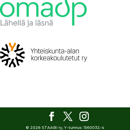
© 2026 STAABI ry, Y-tunnus: 1560032-4