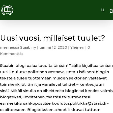
Uusi vuosi, millaiset tuulet?
mennessä
Staabi ry
|
tammi 12, 2020
|
Yleinen
|
0
Kommenttia
Staabin blogi palaa tauolta tänään! Täällä kirjoittaa tänään
uusi koulutuspoliittinen vastaava Heta. Lisäkseni blogiin
tekstejä tulee tuottamaan muiden sektorien vastaavat,
toimihenkilöt, tiimit ja vierailevat tähdet – kenties juuri
sinä? Mikäli sinulla on aiheideoita blogiin tai kenties valmis
blogiteksti, ilmoitathan itsestäsi tai tuttavastasi
esimerkiksi sähköpostitse koulutuspolitiikka@staabi.fi -
osoitteeseen. Blogitekstien aiheet liikkuvat tuttuun