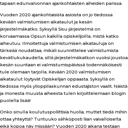
tapaan edunvalvonnan ajankohtaisten aiheiden parissa.
Vuoden 2020 ajankohtaisista asioista on jo tiedossa
kevään valmistumisen aikataulut ja kesän
järjestelmäkatko. Syksyllä Sisu-järjestelmä on
korvaamassa Opsun kaikilla opiskelijoilla, mistä katko
aiheutuu. Ilmoitettuja valmistumisen aikatauluja on
tärkeää noudattaa, mikäli suunnittelee valmistumista
kevätlukukaudella, sillä järjestelmäkatkon vuoksi joustoa
kesän suuntaan ei valmistumispäivissä todennäköisesti
tule olemaan tarjolla. Kevään 2020 valmistumisen
aikataulut löytyvät Opiskelijan oppaasta. Syksyllä on
tiedossa myös ylioppilaskunnan edustajiston vaalit. Näistä
ja monesta muusta aiheesta tulen kirjoittelemaan blogin
puolella lisää!
Onko sinulla koulutuspoliittisia huolia, muttet tiedä mihin
ottaa yhteyttä? Tuntuuko sähköposti liian vaivalloiselta
eikä kopoa näy missään? Vuoden 2020 aikana testaan