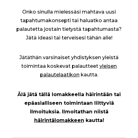
Onko sinulla mielessäsi mahtava uusi
tapahtumakonsepti tai haluatko antaa
palautetta jostain tietystä tapahtumasta?
Jätä ideasi tai terveisesi tähän alle!
Jätäthän varsinaiset yhdistyksen yleistä
toimintaa koskevat palautteet
yleisen
palautelaatikon
kautta.
Älä jätä tällä lomakkeella häirintään tai
epäasialliseen toimintaan liittyviä
ilmoituksia. Ilmoitathan niistä
häirintälomakkeen
kautta!