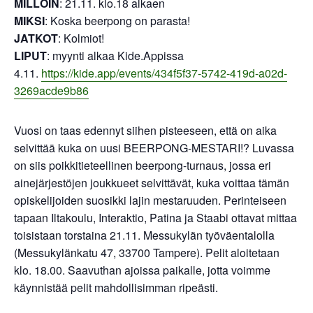
MILLOIN
: 21.11. klo.18 alkaen
MIKSI
: Koska beerpong on parasta!
JATKOT
: Kolmiot!
LIPUT
: myynti alkaa Kide.Appissa
4.11.
https://kide.app/events/434f5f37-5742-419d-a02d-
3269acde9b86
Vuosi on taas edennyt siihen pisteeseen, että on aika
selvittää kuka on uusi BEERPONG-MESTARI!? Luvassa
on siis poikkitieteellinen beerpong-turnaus, jossa eri
ainejärjestöjen joukkueet selvittävät, kuka voittaa tämän
opiskelijoiden suosikki lajin mestaruuden. Perinteiseen
tapaan Iltakoulu, Interaktio, Patina ja Staabi ottavat mittaa
toisistaan torstaina 21.11. Messukylän työväentalolla
(Messukylänkatu 47, 33700 Tampere). Pelit aloitetaan
klo. 18.00. Saavuthan ajoissa paikalle, jotta voimme
käynnistää pelit mahdollisimman ripeästi.