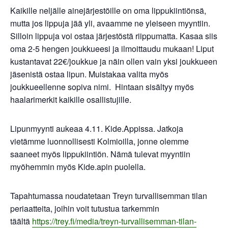
Kaikille neljälle ainejärjestöille on oma lippukiintiönsä,
mutta jos lippuja jää yli, avaamme ne yleiseen myyntiin.
Silloin lippuja voi ostaa järjestöstä riippumatta. Kasaa siis
oma 2-5 hengen joukkueesi ja ilmoittaudu mukaan! Liput
kustantavat 22€/joukkue ja näin ollen vain yksi joukkueen
jäsenistä ostaa lipun. Muistakaa valita myös
joukkueellenne sopiva nimi. Hintaan sisältyy myös
haalarimerkit kaikille osallistujille.
Lipunmyynti aukeaa 4.11. Kide.Appissa. Jatkoja
vietämme luonnollisesti Kolmioilla, jonne olemme
saaneet myös lippukiintiön. Nämä tulevat myyntiin
myöhemmin myös Kide.apin puolella.
Tapahtumassa noudatetaan Treyn turvallisemman tilan
periaatteita, joihin voit tutustua tarkemmin
täältä
https://trey.fi/media/treyn-turvallisemman-tilan-