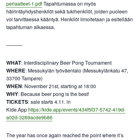
periaatteet-1.pdf
Tapahtumassa on myös
häirintäyhdyshenkilöt sekä tukihenkilöt, joiden puoleen
voi tarvittaessa kääntyä. Henkilöt ilmoitetaan ja esitellään
tapahtuman alkaessa.
———-
WHAT
: Interdisciplinary Beer Pong Tournament
WHERE
: Messukylän työväentalo (Messukylänkatu 47,
33700 Tampere)
WHEN
: November 21st, starting at 18:00
WHY
: Because beer pong is the best!
TICKETS
: sale starts 4.11. in
Kide.App
https://kide.app/events/434f5f37-5742-419d-
a02d-3269acde9b86
The year has once again reached the point where it’s