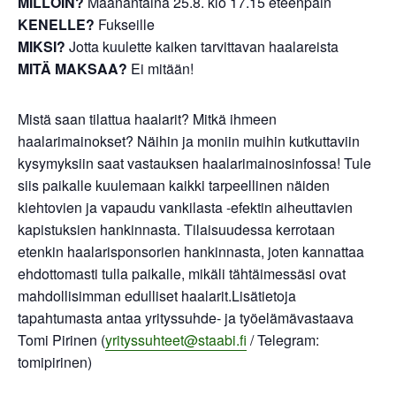
MILLOIN?
Maanantaina 25.8. klo 17.15 eteenpäin
KENELLE?
Fukseille
MIKSI?
Jotta kuulette kaiken tarvittavan haalareista
MITÄ MAKSAA?
Ei mitään!
Mistä saan tilattua haalarit? Mitkä ihmeen
haalarimainokset? Näihin ja moniin muihin kutkuttaviin
kysymyksiin saat vastauksen haalarimainosinfossa! Tule
siis paikalle kuulemaan kaikki tarpeellinen näiden
kiehtovien ja vapaudu vankilasta -efektin aiheuttavien
kapistuksien hankinnasta. Tilaisuudessa kerrotaan
etenkin haalarisponsorien hankinnasta, joten kannattaa
ehdottomasti tulla paikalle, mikäli tähtäimessäsi ovat
mahdollisimman edulliset haalarit.Lisätietoja
tapahtumasta antaa yrityssuhde- ja työelämävastaava
Tomi Pirinen (
yrityssuhteet@staabi.fi
/ Telegram:
tomipirinen)