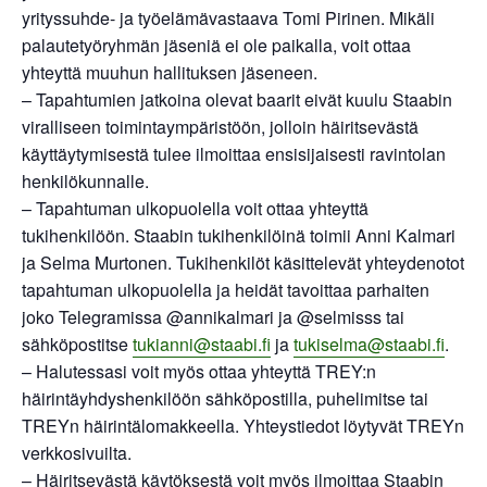
yrityssuhde- ja työelämävastaava Tomi Pirinen. Mikäli
palautetyöryhmän jäseniä ei ole paikalla, voit ottaa
yhteyttä muuhun hallituksen jäseneen.
– Tapahtumien jatkoina olevat baarit eivät kuulu Staabin
viralliseen toimintaympäristöön, jolloin häiritsevästä
käyttäytymisestä tulee ilmoittaa ensisijaisesti ravintolan
henkilökunnalle.
– Tapahtuman ulkopuolella voit ottaa yhteyttä
tukihenkilöön. Staabin tukihenkilöinä toimii Anni Kalmari
ja Selma Murtonen. Tukihenkilöt käsittelevät yhteydenotot
tapahtuman ulkopuolella ja heidät tavoittaa parhaiten
joko Telegramissa @annikalmari ja @selmisss tai
sähköpostitse
tukianni@staabi.fi
ja
tukiselma@staabi.fi
.
– Halutessasi voit myös ottaa yhteyttä TREY:n
häirintäyhdyshenkilöön sähköpostilla, puhelimitse tai
TREYn häirintälomakkeella. Yhteystiedot löytyvät TREYn
verkkosivuilta.
– Häiritsevästä käytöksestä voit myös ilmoittaa Staabin