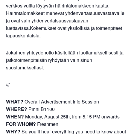
verkkosivuilta löytyvän häirintälomakkeen kautta.
Häirintälomakkeet menevät yhdenvertaisuusvastaavalle
ja ovat vain yhdenvertaisuusvastaavan
luettavissa.Kokemukset ovat yksilöllisiä ja toimenpiteet
tapauskohtaisia.
Jokainen yhteydenotto käsitellään luottamuksellisesti ja
jatkotoimenpiteisiin ryhdytään vain sinun
suostumuksellasi.
///
WHAT?
Overall Advertisement Info Session
WHERE?
Pinni B1100
WHEN?
Monday, August 25th, from 5:15 PM onwards
FOR WHOM?
Freshmen
WHY?
So you’ll hear everything you need to know about