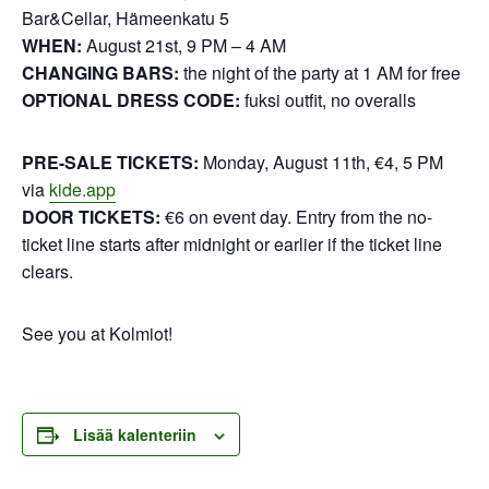
Bar&Cellar, Hämeenkatu 5
WHEN:
August 21st, 9 PM – 4 AM
CHANGING BARS:
the night of the party at 1 AM for free
OPTIONAL DRESS CODE:
fuksi outfit, no overalls
PRE-SALE TICKETS:
Monday, August 11th, €4, 5 PM
via
kide.app
DOOR TICKETS:
€6 on event day. Entry from the no-
ticket line starts after midnight or earlier if the ticket line
clears.
See you at Kolmiot!
Lisää kalenteriin