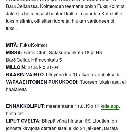
Bar&Cellarissa. Kolmioiden teemana onkin FuksiKolmiot.
Jätä siis halutessasi haalarit kotiin ja suuntaa Kolmioille
fuksin silmin, olit sitten tuore tai hiukan varttuneempi
fuksi.
MITÄ:
FuksiKolmiot
MISSÄ:
Fame Club, Satakunnankatu 18 ja H5
Bar&Cellar, Hämeenkatu 5
MILLOIN:
21.8. klo 21-04
BAARIN VAIHTO
: bileyönä klo 01 alkaen veloituksetta
VAPAAEHTOINEN PUKUKOODI:
Tuoreen fuksin asu, ei
haalareita
ENNAKKOLIPUT:
maanantaina 11.8. Klo 17
kide.app
,
hinta 4€
LIPUT OVELTA:
Bilepäivänä hintaan 6€. Liputtomien
jonosta kävijöitä otetaan sisälle klo 24 jälkeen, tai tätä