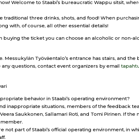
 now! Welcome to Staabi’s bureaucratic Wappu sitsit, wher
he traditional three drinks, shots, and food! When purchasin
g with, of course, all other essential details!
n buying the ticket you can choose an alcoholic or non-al
le. Messukylän Työväentalo’s entrance has stairs, and th
 any questions, contact event organizers by email
tapaht
ari
ppropriate behavior in Staabi’s operating environment?
 and inappropriate situations, members of the feedback t
Veera Saukkonen, Sallamari Roti, and Tomi Pirinen. If th
d member.
re not part of Staabi’s official operating environment, in 
ff.