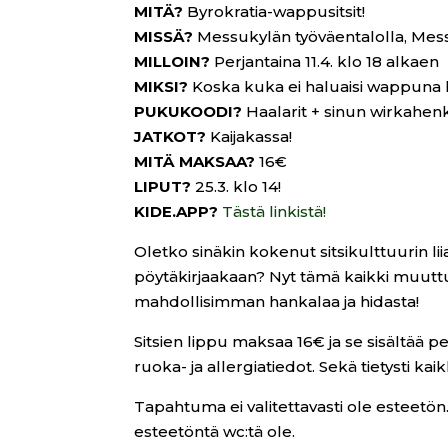
MITÄ?
Byrokratia-wappusitsit!
MISSÄ?
Messukylän työväentalolla, Mes
MILLOIN?
Perjantaina 11.4. klo 18 alkaen
MIKSI?
Koska kuka ei haluaisi wappuna h
PUKUKOODI?
Haalarit + sinun wirkahenk
JATKOT?
Kaijakassa!
MITÄ MAKSAA?
16€
LIPUT?
25.3. klo 14!
KIDE.APP?
Tästä linkistä!
Oletko sinäkin kokenut sitsikulttuurin l
pöytäkirjaakaan? Nyt tämä kaikki muuttuu
mahdollisimman hankalaa ja hidasta!
Sitsien lippu maksaa 16€ ja se sisältää p
ruoka- ja allergiatiedot. Sekä tietysti ka
Tapahtuma ei valitettavasti ole esteetön.
esteetöntä wc:tä ole.