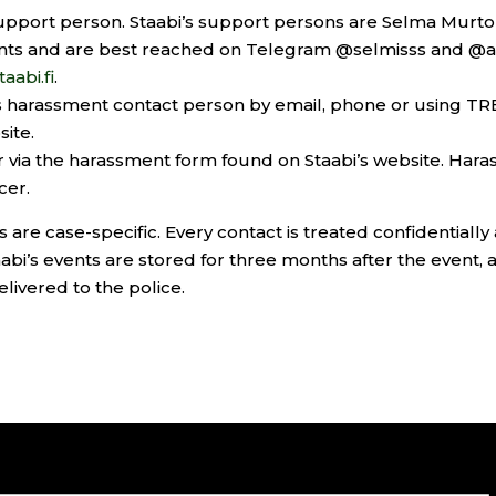
 support person. Staabi’s support persons are Selma Murt
ents and are best reached on Telegram @selmisss and @an
aabi.fi
.
Y’s harassment contact person by email, phone or using T
ite.
r via the harassment form found on Staabi’s website. Hara
cer.
are case-specific. Every contact is treated confidentiall
bi’s events are stored for three months after the event, 
livered to the police.