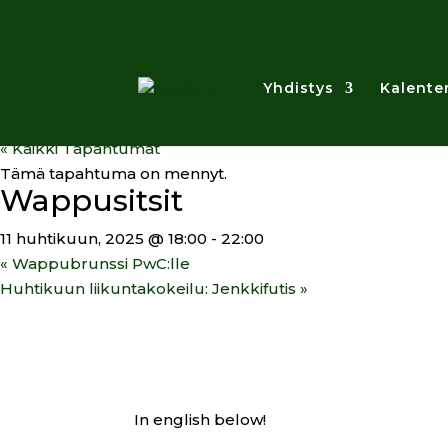
Yhdistys
Kalenter
« Kaikki Tapahtumat
Tämä tapahtuma on mennyt.
Wappusitsit
11 huhtikuun, 2025 @ 18:00
-
22:00
«
Wappubrunssi PwC:lle
Huhtikuun liikuntakokeilu: Jenkkifutis
»
In english below!