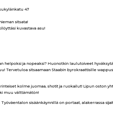
sukylänkatu 47
ieman sitsata!
ilöyttäsi kuvastava asu!
iian helpoksi ja nopeaksi? Huonotkin laulutoiveet hyväksytä
! Tervetuloa sitsaamaan Staabin byrokraattisille wappusits
erinteiset kolme juomaa, shotit ja ruokailut! Lipun oston y
ikki muu välttämätön!
 Työväentalon sisäänkäynnillä on portaat, alakerrassa sijait