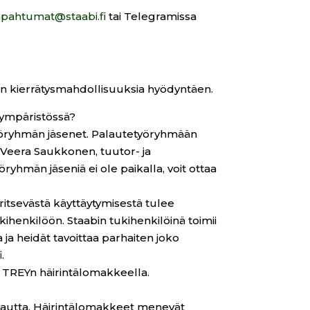
apahtumat@staabi.fi
tai Telegramissa
än kierrätysmahdollisuuksia hyödyntäen.
taympäristössä?
etyöryhmän jäsenet. Palautetyöryhmään
Veera Saukkonen, tuutor- ja
ryhmän jäseniä ei ole paikalla, voit ottaa
iritsevästä käyttäytymisestä tulee
kihenkilöön. Staabin tukihenkilöinä toimii
a heidät tavoittaa parhaiten joko
i
.
i TREYn häirintälomakkeella.
n kautta. Häirintälomakkeet menevät