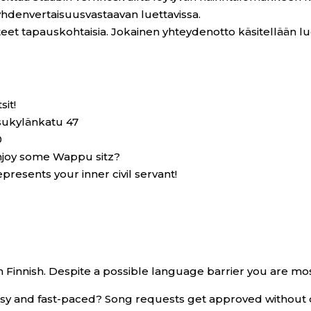
yhdenvertaisuusvastaavan luettavissa.
teet tapauskohtaisia. Jokainen yhteydenotto käsitellään luo
it!
sukylänkatu 47
0
njoy some Wappu sitz?
epresents your inner civil servant!
 in Finnish. Despite a possible language barrier you are mo
easy and fast-paced? Song requests get approved without q