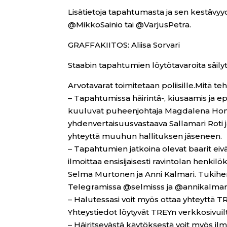
Lisätietoja tapahtumasta ja sen kestävyy
@MikkoSainio tai @VarjusPetra.
GRAFFAKIITOS: Aliisa Sorvari
Staabin tapahtumien löytötavaroita säil
Arvotavarat toimitetaan poliisille.Mitä te
– Tapahtumissa häirintä-, kiusaamis ja e
kuuluvat puheenjohtaja Magdalena Honka
yhdenvertaisuusvastaava Sallamari Roti ja
yhteyttä muuhun hallituksen jäseneen.
– Tapahtumien jatkoina olevat baarit eivä
ilmoittaa ensisijaisesti ravintolan henki
Selma Murtonen ja Anni Kalmari. Tukihen
Telegramissa @selmisss ja @annikalmari
– Halutessasi voit myös ottaa yhteyttä T
Yhteystiedot löytyvät TREYn verkkosivuil
– Häiritsevästä käytöksestä voit myös i