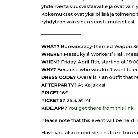
yhdenvertaisuusvastaavalle ja ovat vain 
Kokemukset ovat yksilöllisiä ja toimenpi
ryhdytään vain sinun suostumuksellasi.
————————–
WHAT?
Bureaucracy-themed Wappu Sits
WHERE?
Messukylä Workers’ Hall, Mes
WHEN?
Friday, April 11th, starting at 18:0
WHY?
Because who wouldn’t want to e
DRESS CODE?
Overalls + an outfit that r
AFTERPARTY?
At Kaijakka!
PRICE?
16€
TICKETS?
25.3. at 14!
KIDE.APP?
You get there from this link!
Please note that this event will be held
Have you also found sitsit culture too 