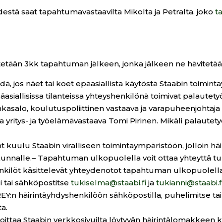
destä saat tapahtumavastaavilta Mikolta ja Petralta, joko
t
ytetään 3kk tapahtuman jälkeen, jonka jälkeen ne hävitetä
hdä, jos näet tai koet epäasiallista käytöstä Staabin toimin
päasiallisissa tilanteissa yhteyshenkilönä toimivat palaut
salo, koulutuspoliittinen vastaava ja varapuheenjohtaja 
 yritys- ja työelämävastaava Tomi Pirinen. Mikäli palautetyö
t kuulu Staabin viralliseen toimintaympäristöön, jolloin hä
lökunnalle.– Tapahtuman ulkopuolella voit ottaa yhteyttä tu
kilöt käsittelevät yhteydenotot tapahtuman ulkopuolella j
 tai sähköpostitse
tukiselma@staabi.fi
ja
tukianni@staabi.f
REY:n häirintäyhdyshenkilöön sähköpostilla, puhelimitse ta
ta.
lmoittaa Staabin verkkosivuilta löytyvän häirintälomakkee