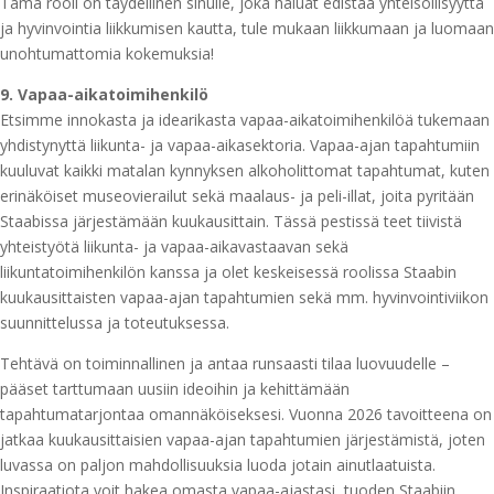
Tämä rooli on täydellinen sinulle, joka haluat edistää yhteisöllisyyttä
ja hyvinvointia liikkumisen kautta, tule mukaan liikkumaan ja luomaan
unohtumattomia kokemuksia!
9. Vapaa-aikatoimihenkilö
Etsimme innokasta ja idearikasta vapaa-aikatoimihenkilöä tukemaan
yhdistynyttä liikunta- ja vapaa-aikasektoria. Vapaa-ajan tapahtumiin
kuuluvat kaikki matalan kynnyksen alkoholittomat tapahtumat, kuten
erinäköiset museovierailut sekä maalaus- ja peli-illat, joita pyritään
Staabissa järjestämään kuukausittain. Tässä pestissä teet tiivistä
yhteistyötä liikunta- ja vapaa-aikavastaavan sekä
liikuntatoimihenkilön kanssa ja olet keskeisessä roolissa Staabin
kuukausittaisten vapaa-ajan tapahtumien sekä mm. hyvinvointiviikon
suunnittelussa ja toteutuksessa.
Tehtävä on toiminnallinen ja antaa runsaasti tilaa luovuudelle –
pääset tarttumaan uusiin ideoihin ja kehittämään
tapahtumatarjontaa omannäköiseksesi. Vuonna 2026 tavoitteena on
jatkaa kuukausittaisien vapaa-ajan tapahtumien järjestämistä, joten
luvassa on paljon mahdollisuuksia luoda jotain ainutlaatuista.
Inspiraatiota voit hakea omasta vapaa-ajastasi, tuoden Staabiin