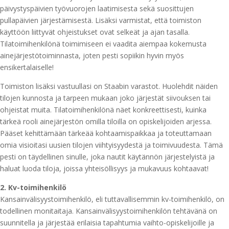
päivystyspäivien työvuorojen laatimisesta sekä suosittujen
pullapäivien järjestämisestä. Lisäksi varmistat, että toimiston
käyttöön liittyvät ohjeistukset ovat selkeät ja ajan tasalla.
Tilatoimihenkilönä toimimiseen ei vaadita aiempaa kokemusta
ainejärjestötoiminnasta, joten pesti sopiikin hyvin myös
ensikertalaiselle!
Toimiston lisäksi vastuullasi on Staabin varastot. Huolehdit näiden
tilojen kunnosta ja tarpeen mukaan joko järjestät siivouksen tai
ohjeistat muita. Tilatoimihenkilönä näet konkreettisesti, kuinka
tärkeä rooli ainejärjestön omilla tiloilla on opiskelijoiden arjessa.
Pääset kehittämään tärkeää kohtaamispaikkaa ja toteuttamaan
omia visioitasi uusien tilojen viihtyisyydestä ja toimivuudesta. Tämä
pesti on täydellinen sinulle, joka nautit käytännön järjestelyistä ja
haluat luoda tiloja, joissa yhteisöllisyys ja mukavuus kohtaavat!
2. Kv-toimihenkilö
Kansainvälisyystoimihenkilö, eli tuttavallisemmin kv-toimihenkilö, on
todellinen monitaitaja. Kansainvälisyystoimihenkilön tehtävänä on
suunnitella ja järjestää erilaisia tapahtumia vaihto-opiskelijoille ja