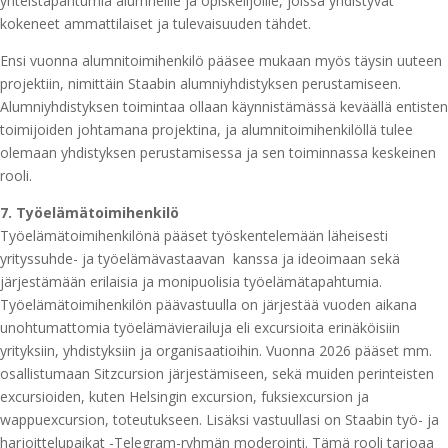
yhteistapahtumia alumneille ja opiskelijoille, joissa yhdistyvät
kokeneet ammattilaiset ja tulevaisuuden tähdet.
Ensi vuonna alumnitoimihenkilö pääsee mukaan myös täysin uuteen
projektiin, nimittäin Staabin alumniyhdistyksen perustamiseen.
Alumniyhdistyksen toimintaa ollaan käynnistämässä keväällä entisten
toimijoiden johtamana projektina, ja alumnitoimihenkilöllä tulee
olemaan yhdistyksen perustamisessa ja sen toiminnassa keskeinen
rooli.
7. Työelämätoimihenkilö
Työelämätoimihenkilönä pääset työskentelemään läheisesti
yrityssuhde- ja työelämävastaavan kanssa ja ideoimaan sekä
järjestämään erilaisia ja monipuolisia työelämätapahtumia.
Työelämätoimihenkilön päävastuulla on järjestää vuoden aikana
unohtumattomia työelämävierailuja eli excursioita erinäköisiin
yrityksiin, yhdistyksiin ja organisaatioihin. Vuonna 2026 pääset mm.
osallistumaan Sitzcursion järjestämiseen, sekä muiden perinteisten
excursioiden, kuten Helsingin excursion, fuksiexcursion ja
wappuexcursion, toteutukseen. Lisäksi vastuullasi on Staabin työ- ja
harjoittelupaikat -Telegram-ryhmän moderointi. Tämä rooli tarjoaa