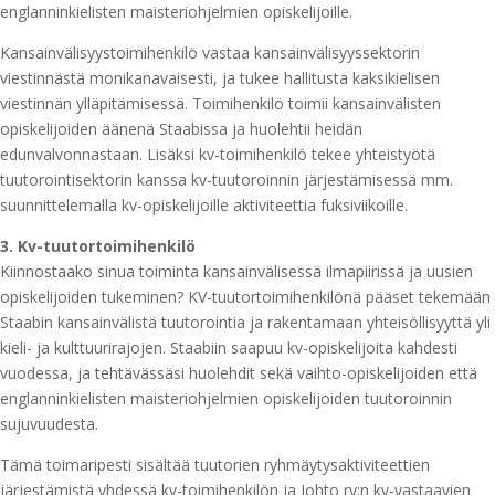
englanninkielisten maisteriohjelmien opiskelijoille.
Kansainvälisyystoimihenkilö vastaa kansainvälisyyssektorin
viestinnästä monikanavaisesti, ja tukee hallitusta kaksikielisen
viestinnän ylläpitämisessä. Toimihenkilö toimii kansainvälisten
opiskelijoiden äänenä Staabissa ja huolehtii heidän
edunvalvonnastaan. Lisäksi kv-toimihenkilö tekee yhteistyötä
tuutorointisektorin kanssa kv-tuutoroinnin järjestämisessä mm.
suunnittelemalla kv-opiskelijoille aktiviteettia fuksiviikoille.
3. Kv-tuutortoimihenkilö
Kiinnostaako sinua toiminta kansainvälisessä ilmapiirissä ja uusien
opiskelijoiden tukeminen? KV-tuutortoimihenkilönä pääset tekemään
Staabin kansainvälistä tuutorointia ja rakentamaan yhteisöllisyyttä yli
kieli- ja kulttuurirajojen. Staabiin saapuu kv-opiskelijoita kahdesti
vuodessa, ja tehtävässäsi huolehdit sekä vaihto-opiskelijoiden että
englanninkielisten maisteriohjelmien opiskelijoiden tuutoroinnin
sujuvuudesta.
Tämä toimaripesti sisältää tuutorien ryhmäytysaktiviteettien
järjestämistä yhdessä kv-toimihenkilön ja Johto ry:n kv-vastaavien