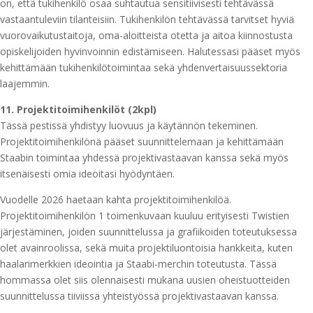
on, että tukihenkilö osaa suhtautua sensitiivisesti tehtävässä
vastaantuleviin tilanteisiin. Tukihenkilön tehtävässä tarvitset hyviä
vuorovaikutustaitoja, oma-aloitteista otetta ja aitoa kiinnostusta
opiskelijoiden hyvinvoinnin edistämiseen. Halutessasi pääset myös
kehittämään tukihenkilötoimintaa sekä yhdenvertaisuussektoria
laajemmin.
11. Projektitoimihenkilöt (2kpl)
Tässä pestissä yhdistyy luovuus ja käytännön tekeminen.
Projektitoimihenkilönä pääset suunnittelemaan ja kehittämään
Staabin toimintaa yhdessä projektivastaavan kanssa sekä myös
itsenäisesti omia ideoitasi hyödyntäen.
Vuodelle 2026 haetaan kahta projektitoimihenkilöä.
Projektitoimihenkilön 1 toimenkuvaan kuuluu erityisesti Twistien
järjestäminen, joiden suunnittelussa ja grafiikoiden toteutuksessa
olet avainroolissa, sekä muita projektiluontoisia hankkeita, kuten
haalarimerkkien ideointia ja Staabi-merchin toteutusta. Tässä
hommassa olet siis olennaisesti mukana uusien oheistuotteiden
suunnittelussa tiiviissä yhteistyössä projektivastaavan kanssa.