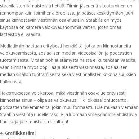
staabilaisten ikimuistoisia hetkiä. Tiimin jäsenenä sitoutuminen on
rennompaa kuin toimihenkilöroolissa, ja pääset keskittymään juuri
sinua kiinnostaviin viestinnän osa-alueisiin. Staabilla on myös
käytössä on kamera valokuvaushommia varten, joten omaa
laitteistoa ei vaadita.
Mediatiimiin haetaan erityisesti henkilöitä, jotka on kiinnostuneita
valokuvaamisesta, sosiaalisen median videosisällön ja podcastien
tuottamisesta. Mitään pohjatietämystä näistä ei kuitenkaan vaadita,
vaan tiimissä myös oppii laaja-alaisesti viestinnästä, sosiaalisen
median sisällön tuottamisesta sekä viestinnällisten kokonaisuuksien
hallinnasta!
Hakemuksessa voit kertoa, mikä viestinnän osa-alue erityisesti
kiinnostaa sinua – olipa se valokuvaus, TikTok-sisällöntuotanto,
podcastien tekeminen tai jokin muu formaatti. Tule mukaan viemään
Staabin viestintä uudelle tasolle ja luomaan yhteisöämme yhdistäviä
hauskoja ja ikimuistoisia sisältöjä!
4. Grafiikkatiimi