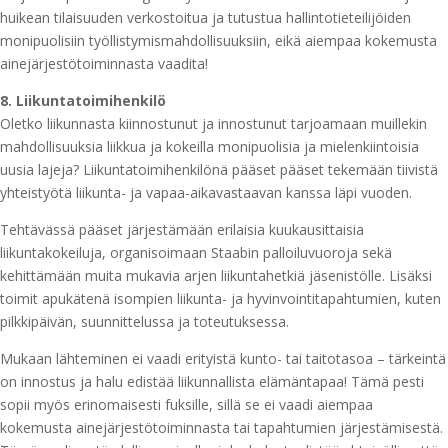
huikean tilaisuuden verkostoitua ja tutustua hallintotieteilijöiden
monipuolisiin työllistymismahdollisuuksiin, eikä aiempaa kokemusta
ainejärjestötoiminnasta vaadita!
8. Liikuntatoimihenkilö
Oletko liikunnasta kiinnostunut ja innostunut tarjoamaan muillekin
mahdollisuuksia liikkua ja kokeilla monipuolisia ja mielenkiintoisia
uusia lajeja? Liikuntatoimihenkilönä pääset pääset tekemään tiivistä
yhteistyötä liikunta- ja vapaa-aikavastaavan kanssa läpi vuoden.
Tehtävässä pääset järjestämään erilaisia kuukausittaisia
liikuntakokeiluja, organisoimaan Staabin palloiluvuoroja sekä
kehittämään muita mukavia arjen liikuntahetkiä jäsenistölle. Lisäksi
toimit apukätenä isompien liikunta- ja hyvinvointitapahtumien, kuten
pilkkipäivän, suunnittelussa ja toteutuksessa.
Mukaan lähteminen ei vaadi erityistä kunto- tai taitotasoa – tärkeintä
on innostus ja halu edistää liikunnallista elämäntapaa! Tämä pesti
sopii myös erinomaisesti fuksille, sillä se ei vaadi aiempaa
kokemusta ainejärjestötoiminnasta tai tapahtumien järjestämisestä.