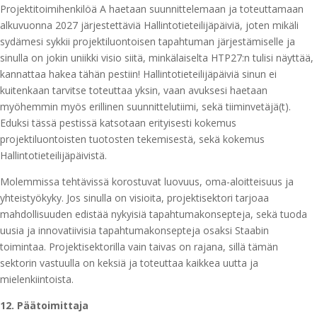
Projektitoimihenkilöä A haetaan suunnittelemaan ja toteuttamaan
alkuvuonna 2027 järjestettäviä Hallintotieteilijäpäiviä, joten mikäli
sydämesi sykkii projektiluontoisen tapahtuman järjestämiselle ja
sinulla on jokin uniikki visio siitä, minkälaiselta HTP27:n tulisi näyttää,
kannattaa hakea tähän pestiin! Hallintotieteilijäpäiviä sinun ei
kuitenkaan tarvitse toteuttaa yksin, vaan avuksesi haetaan
myöhemmin myös erillinen suunnittelutiimi, sekä tiiminvetäjä(t).
Eduksi tässä pestissä katsotaan erityisesti kokemus
projektiluontoisten tuotosten tekemisestä, sekä kokemus
Hallintotieteilijäpäivistä.
Molemmissa tehtävissä korostuvat luovuus, oma-aloitteisuus ja
yhteistyökyky. Jos sinulla on visioita, projektisektori tarjoaa
mahdollisuuden edistää nykyisiä tapahtumakonsepteja, sekä tuoda
uusia ja innovatiivisia tapahtumakonsepteja osaksi Staabin
toimintaa. Projektisektorilla vain taivas on rajana, sillä tämän
sektorin vastuulla on keksiä ja toteuttaa kaikkea uutta ja
mielenkiintoista.
12. Päätoimittaja