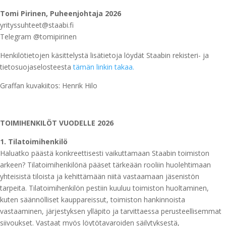
Tomi Pirinen, Puheenjohtaja 2026
yrityssuhteet@staabi.fi
Telegram @tomipirinen
Henkilötietojen käsittelystä lisätietoja löydät Staabin rekisteri- ja
tietosuojaselosteesta
tämän linkin takaa.
Graffan kuvakiitos: Henrik Hilo
TOIMIHENKILÖT VUODELLE 2026
1. Tilatoimihenkilö
Haluatko päästä konkreettisesti vaikuttamaan Staabin toimiston
arkeen? Tilatoimihenkilönä pääset tärkeään rooliin huolehtimaan
yhteisistä tiloista ja kehittämään niitä vastaamaan jäsenistön
tarpeita. Tilatoimihenkilön pestiin kuuluu toimiston huoltaminen,
kuten säännölliset kauppareissut, toimiston hankinnoista
vastaaminen, järjestyksen ylläpito ja tarvittaessa perusteellisemmat
siivoukset. Vastaat myös löytötavaroiden säilytyksestä,