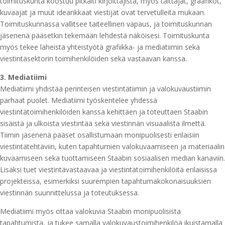
toimituskunta koostuu pitkälti kirjoittajista, myös taittajat, graafikot,
kuvaajat ja muut idearikkaat viestijät ovat tervetulleita mukaan.
Toimituskunnassa vallitsee taiteellinen vapaus, ja toimituskunnan
jäsenenä pääsetkin tekemään lehdestä näköisesi. Toimituskunta
myös tekee läheistä yhteistyötä grafiikka- ja mediatiimin sekä
viestintäsektorin toimihenkilöiden sekä vastaavan kanssa.
3. Mediatiimi
Mediatiimi yhdistää perinteisen viestintätiimin ja valokuvaustiimin
parhaat puolet. Mediatiimi työskentelee yhdessä
viestintätoimihenkilöiden kanssa kehittäen ja toteuttaen Staabin
sisäistä ja ulkoista viestintää sekä viestinnän visuaalista ilmettä.
Tiimin jäsenenä pääset osallistumaan monipuolisesti erilaisiin
viestintätehtäviin, kuten tapahtumien valokuvaamiseen ja materiaalin
kuvaamiseen sekä tuottamiseen Staabin sosiaalisen median kanaviin.
Lisäksi tuet viestintävastaavaa ja viestintätoimihenkilöitä erilaisissa
projekteissa, esimerkiksi suurempien tapahtumakokonaisuuksien
viestinnän suunnittelussa ja toteutuksessa.
Mediatiimi myös ottaa valokuvia Staabin monipuolisista
tapahtumista, ja tukee samalla valokuvaustoimihenkilöä ikuistamalla