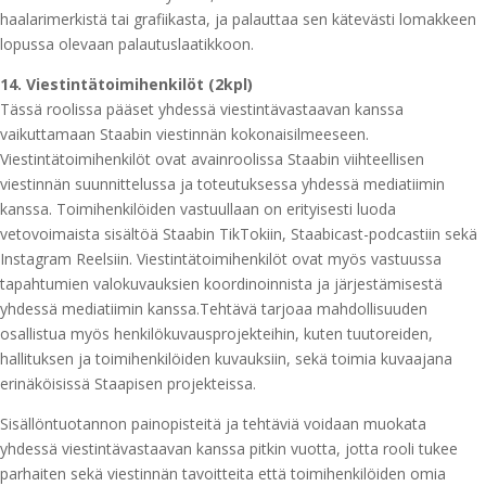
haalarimerkistä tai grafiikasta, ja palauttaa sen kätevästi lomakkeen
lopussa olevaan palautuslaatikkoon.
14. Viestintätoimihenkilöt (2kpl)
Tässä roolissa pääset yhdessä viestintävastaavan kanssa
vaikuttamaan Staabin viestinnän kokonaisilmeeseen.
Viestintätoimihenkilöt ovat avainroolissa Staabin viihteellisen
viestinnän suunnittelussa ja toteutuksessa yhdessä mediatiimin
kanssa. Toimihenkilöiden vastuullaan on erityisesti luoda
vetovoimaista sisältöä Staabin TikTokiin, Staabicast-podcastiin sekä
Instagram Reelsiin. Viestintätoimihenkilöt ovat myös vastuussa
tapahtumien valokuvauksien koordinoinnista ja järjestämisestä
yhdessä mediatiimin kanssa.Tehtävä tarjoaa mahdollisuuden
osallistua myös henkilökuvausprojekteihin, kuten tuutoreiden,
hallituksen ja toimihenkilöiden kuvauksiin, sekä toimia kuvaajana
erinäköisissä Staapisen projekteissa.
Sisällöntuotannon painopisteitä ja tehtäviä voidaan muokata
yhdessä viestintävastaavan kanssa pitkin vuotta, jotta rooli tukee
parhaiten sekä viestinnän tavoitteita että toimihenkilöiden omia