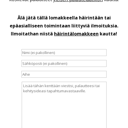
Älä jätä tällä lomakkeella häirintään tai
epäasialliseen toimintaan liittyviä ilmoituksia.
Ilmoitathan niistä
häirintälomakkeen
kautta!