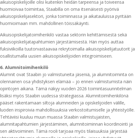
aikuisopiskelijoille olisi kuitenkin heidän tarpeensa ja toiveensa
huomioivaa toimintaa, Staabilla on oma itsenäisesti pyörivä
aikuisopiskelijasektori, jonka toiminnassa ja aikatauluissa pyritään
huomioimaan mm. mahdollinen töissäkäynti.
Aikuisopiskelijatoimihenkilö vastaa sektorin kehittämisestä sekä
aikuisopiskelijatapahtumien järjestämisestä. Hän myös auttaa
fuksiviikoilla tuutorvastaavaa rekrytoimalla aikuisopiskelijatuutorit ja
osallistumalla uusien aikuisopiskelijoiden integroimiseen.
6. Alumnitoimihenkilö
Alumnit ovat Staabin jo valmistuneita jäseniä, ja alumnitoiminta on
olennainen osa yhdistyksen elämää – jo ennen valmistumista näin
opintojen aikana. Tämä näkyy vuoden 2026 toimintasuunnitelman
lisäksi myös Staabin uudessa strategiassa. Alumnitoimihenkilönä
pääset rakentamaan siltoja alumneiden ja opiskelijoiden välille,
luoden inspiroivia mahdollisuuksia verkostoitumiselle ja yhteistyölle.
Tehtäviisi kuuluu muun muassa Staabin valmistujaisten,
alumnitapahtumien järjestäminen, alumnitoiminnan koordinointi ja
sen aktivoiminen. Tämä rooli tarjoaa myös tilaisuuksia järjestää