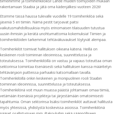
tiimeihimme ja toimihenkilöiksi! Lähde muiden toimijoiden mukaan
rakentamaan Staabia ja jätä oma kädenjälkesi vuoteen 2026!
Etsimme tässä haussa tulevalle vuodelle 19 toimihenkilöä sekä
jäseniä 5 eri tiimiin. Nämä pestit tarjoavat paitsi
vaikutusmahdollisuuksia myös erinomaisen tilaisuuden tutustua
uusiin ihmisiin ja kerätä unohtumattomia kokemuksia! Tiimien ja
toimihenkilöiden tarkemmat tehtäväkuvaukset löytyvät alempaa.
Toimihenkilöt toimivat hallituksen oikeana kätenä. Heillä on
keskeinen rooli toiminnan ideoinnissa, suunnittelussa ja
toteutuksessa. Toimihenkilöillä on vastuu ja vapaus toteuttaa oman
sektorinsa toimintaa itsenäisesti sekä hallituksen kanssa määritetyn
tehtävänjaon puitteissa parhaaksi katsomallaan tavalla.
Toimihenkilöillä onkin keskeinen ja monipuolinen rooli Staabin
toiminnan ideoinnissa, suunnittelussa ja toteutuksessa.
Toimihenkilönä voit muun muassa päästä johtamaan omaa tiimiä,
vetämään itsenäisiä projekteja tai järjestämään omatoimisesti
tapahtumia. Oman sektorinsa lisäksi toimihenkilöt auttavat hallitusta
myös yhteisissä, yhdistystä koskevissa asioissa. Toimihenkilönä
pääset osallistumaan mm. iltakouluihin sekä säännölliseen