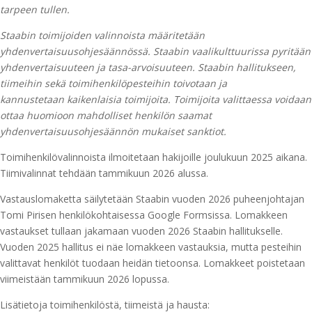
tarpeen tullen.
Staabin toimijoiden valinnoista määritetään
yhdenvertaisuusohjesäännössä. Staabin vaalikulttuurissa pyritään
yhdenvertaisuuteen ja tasa-arvoisuuteen. Staabin hallitukseen,
tiimeihin sekä toimihenkilöpesteihin toivotaan ja
kannustetaan kaikenlaisia toimijoita. Toimijoita valittaessa voidaan
ottaa huomioon mahdolliset henkilön saamat
yhdenvertaisuusohjesäännön mukaiset sanktiot.
Toimihenkilövalinnoista ilmoitetaan hakijoille joulukuun 2025 aikana.
Tiimivalinnat tehdään tammikuun 2026 alussa.
Vastauslomaketta säilytetään Staabin vuoden 2026 puheenjohtajan
Tomi Pirisen henkilökohtaisessa Google Formsissa. Lomakkeen
vastaukset tullaan jakamaan vuoden 2026 Staabin hallitukselle.
Vuoden 2025 hallitus ei näe lomakkeen vastauksia, mutta pesteihin
valittavat henkilöt tuodaan heidän tietoonsa. Lomakkeet poistetaan
viimeistään tammikuun 2026 lopussa.
Lisätietoja toimihenkilöstä, tiimeistä ja hausta: