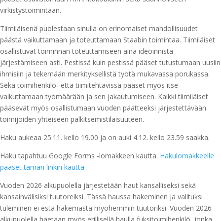
virkistystoimintaan.
Tiimiläisenä puolestaan sinulla on erinomaiset mahdollisuudet
päästä vaikuttamaan ja toteuttamaan Staabin toimintaa. Tiimiläiset
osallistuvat toiminnan toteuttamiseen aina ideoinnista
järjestämiseen asti. Pestissä kuin pestissä pääset tutustumaan uusiin
ihmisiin ja tekemään merkityksellistä työtä mukavassa porukassa.
Sekä toimihenkilö- että tiimitehtävissä pääset myös itse
vaikuttamaan työmäärään ja sen jakautumiseen. Kaikki tiimiläiset
pääsevät myös osallistumaan vuoden päätteeksi järjestettävään
toimijoiden yhteiseen palkitsemistilaisuuteen.
Haku aukeaa 25.11. kello 19.00 ja on auki 4.12. kello 23.59 saakka.
Haku tapahtuu Google Forms -lomakkeen kautta.
Hakulomakkeelle
pääset tämän linkin kautta.
Vuoden 2026 alkupuolella järjestetään haut kansalliseksi sekä
kansainvälisiksi tuutoreiksi. Tässä haussa hakeminen ja valituksi
tuleminen ei estä hakemasta myöhemmin tuutoriksi. Vuoden 2026
alkupuolella haetaan myös erillisellä haulla fuksitoimihenkilö, jonka