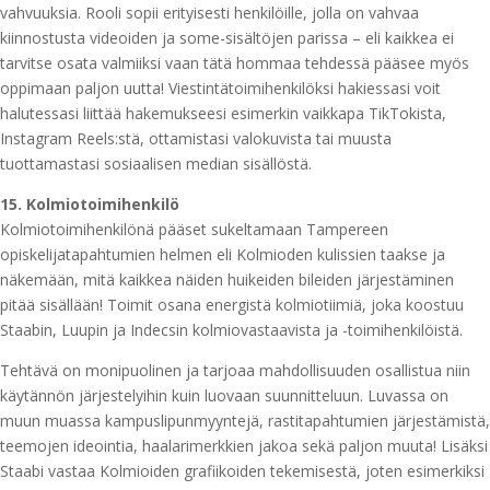
vahvuuksia. Rooli sopii erityisesti henkilöille, jolla on vahvaa
kiinnostusta videoiden ja some-sisältöjen parissa – eli kaikkea ei
tarvitse osata valmiiksi vaan tätä hommaa tehdessä pääsee myös
oppimaan paljon uutta! Viestintätoimihenkilöksi hakiessasi voit
halutessasi liittää hakemukseesi esimerkin vaikkapa TikTokista,
Instagram Reels:stä, ottamistasi valokuvista tai muusta
tuottamastasi sosiaalisen median sisällöstä.
15. Kolmiotoimihenkilö
Kolmiotoimihenkilönä pääset sukeltamaan Tampereen
opiskelijatapahtumien helmen eli Kolmioden kulissien taakse ja
näkemään, mitä kaikkea näiden huikeiden bileiden järjestäminen
pitää sisällään! Toimit osana energistä kolmiotiimiä, joka koostuu
Staabin, Luupin ja Indecsin kolmiovastaavista ja -toimihenkilöistä.
Tehtävä on monipuolinen ja tarjoaa mahdollisuuden osallistua niin
käytännön järjestelyihin kuin luovaan suunnitteluun. Luvassa on
muun muassa kampuslipunmyyntejä, rastitapahtumien järjestämistä,
teemojen ideointia, haalarimerkkien jakoa sekä paljon muuta! Lisäksi
Staabi vastaa Kolmioiden grafiikoiden tekemisestä, joten esimerkiksi