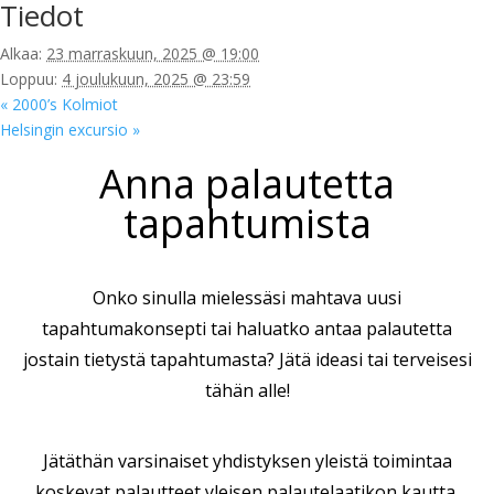
Tiedot
Alkaa:
23 marraskuun, 2025 @ 19:00
Loppuu:
4 joulukuun, 2025 @ 23:59
«
2000’s Kolmiot
Helsingin excursio
»
Anna palautetta
tapahtumista
Onko sinulla mielessäsi mahtava uusi
tapahtumakonsepti tai haluatko antaa palautetta
jostain tietystä tapahtumasta? Jätä ideasi tai terveisesi
tähän alle!
Jätäthän varsinaiset yhdistyksen yleistä toimintaa
koskevat palautteet
yleisen palautelaatikon
kautta.