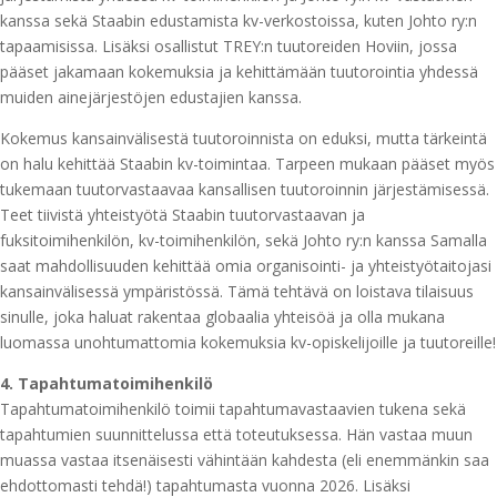
kanssa sekä Staabin edustamista kv-verkostoissa, kuten Johto ry:n
tapaamisissa. Lisäksi osallistut TREY:n tuutoreiden Hoviin, jossa
pääset jakamaan kokemuksia ja kehittämään tuutorointia yhdessä
muiden ainejärjestöjen edustajien kanssa.
Kokemus kansainvälisestä tuutoroinnista on eduksi, mutta tärkeintä
on halu kehittää Staabin kv-toimintaa. Tarpeen mukaan pääset myös
tukemaan tuutorvastaavaa kansallisen tuutoroinnin järjestämisessä.
Teet tiivistä yhteistyötä Staabin tuutorvastaavan ja
fuksitoimihenkilön, kv-toimihenkilön, sekä Johto ry:n kanssa Samalla
saat mahdollisuuden kehittää omia organisointi- ja yhteistyötaitojasi
kansainvälisessä ympäristössä. Tämä tehtävä on loistava tilaisuus
sinulle, joka haluat rakentaa globaalia yhteisöä ja olla mukana
luomassa unohtumattomia kokemuksia kv-opiskelijoille ja tuutoreille!
4. Tapahtumatoimihenkilö
Tapahtumatoimihenkilö toimii tapahtumavastaavien tukena sekä
tapahtumien suunnittelussa että toteutuksessa. Hän vastaa muun
muassa vastaa itsenäisesti vähintään kahdesta (eli enemmänkin saa
ehdottomasti tehdä!) tapahtumasta vuonna 2026. Lisäksi