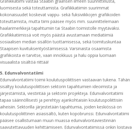
Grafiikkatiimi vastaa Staabin graafisen ilmeen suunnittelusta,
luomisesta sekä toteuttamista. Grafiikkatiimin suurimmat
kokonaisuudet koskevat vappu- sekä fuksiviikkojen grafiikoiden
toteuttamista, mutta tiimi pääsee myös mm. suunnittelemaan
haalarimerkkejä tapahtumiin tai Staabin toimistolle myytäväksi.
Grafiikkatiimissä voit myös päästä avustamaan mediatiimiä
sosiaalisen median sisällön tuottamisessa, sekä toimituskuntaa
Staapisen kuvituksentyöstämisessä. Varsinaista osaamista
grafiikoista ei tarvitse, vaan innokkuus ja halu oppia luomaan
visuaalista sisältöä riittää!
5. Edunvalvontatiimi
Edunvalvontatiimi toimii koulutuspoliittisen vastaavan tukena. Tähän
sisältyy koulutuspoliittisen sektorin tapahtumien ideoimista ja
järjestämistä, viestintää ja sektorin projekteja. Edunvalvontatiimi
tapaa säännöllisesti ja perehtyy ajankohtaisiin koulutuspoliittisiin
aiheisiin. Sektorilla järjestetään tapahtumia, joiden keskiössä on
koulutuspoliittinen asiasisältö, kuten kopobrunssi. Edunvalvontatiimi
pääsee osallistumaan muun muassa edunvalvontaviestinnän
saavutettavuuden kehittämiseen. Edunvalvontatiimissä onkin loistava