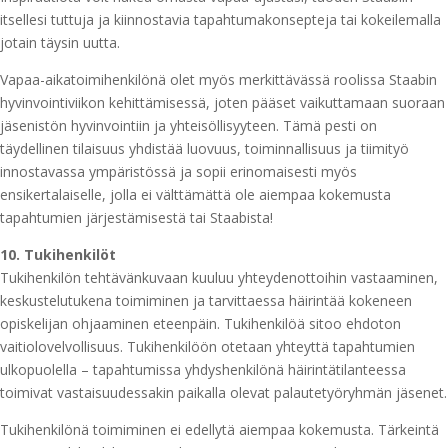
itsellesi tuttuja ja kiinnostavia tapahtumakonsepteja tai kokeilemalla
jotain täysin uutta.
Vapaa-aikatoimihenkilönä olet myös merkittävässä roolissa Staabin
hyvinvointiviikon kehittämisessä, joten pääset vaikuttamaan suoraan
jäsenistön hyvinvointiin ja yhteisöllisyyteen. Tämä pesti on
täydellinen tilaisuus yhdistää luovuus, toiminnallisuus ja tiimityö
innostavassa ympäristössä ja sopii erinomaisesti myös
ensikertalaiselle, jolla ei välttämättä ole aiempaa kokemusta
tapahtumien järjestämisestä tai Staabista!
10. Tukihenkilöt
Tukihenkilön tehtävänkuvaan kuuluu yhteydenottoihin vastaaminen,
keskustelutukena toimiminen ja tarvittaessa häirintää kokeneen
opiskelijan ohjaaminen eteenpäin. Tukihenkilöä sitoo ehdoton
vaitiolovelvollisuus. Tukihenkilöön otetaan yhteyttä tapahtumien
ulkopuolella – tapahtumissa yhdyshenkilönä häirintätilanteessa
toimivat vastaisuudessakin paikalla olevat palautetyöryhmän jäsenet.
Tukihenkilönä toimiminen ei edellytä aiempaa kokemusta. Tärkeintä