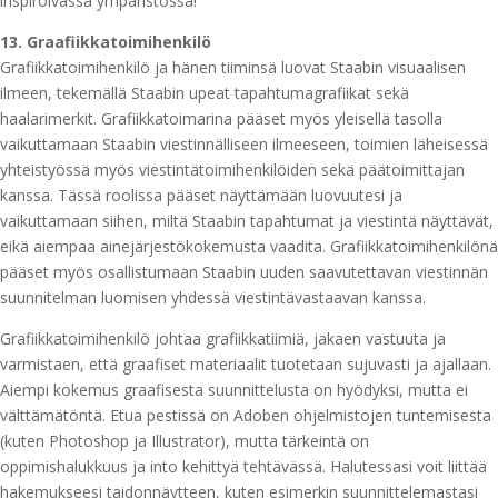
inspiroivassa ympäristössä!
13. Graafiikkatoimihenkilö
Grafiikkatoimihenkilö ja hänen tiiminsä luovat Staabin visuaalisen
ilmeen, tekemällä Staabin upeat tapahtumagrafiikat sekä
haalarimerkit. Grafiikkatoimarina pääset myös yleisellä tasolla
vaikuttamaan Staabin viestinnälliseen ilmeeseen, toimien läheisessä
yhteistyössä myös viestintätoimihenkilöiden sekä päätoimittajan
kanssa. Tässä roolissa pääset näyttämään luovuutesi ja
vaikuttamaan siihen, miltä Staabin tapahtumat ja viestintä näyttävät,
eikä aiempaa ainejärjestökokemusta vaadita. Grafiikkatoimihenkilönä
pääset myös osallistumaan Staabin uuden saavutettavan viestinnän
suunnitelman luomisen yhdessä viestintävastaavan kanssa.
Grafiikkatoimihenkilö johtaa grafiikkatiimiä, jakaen vastuuta ja
varmistaen, että graafiset materiaalit tuotetaan sujuvasti ja ajallaan.
Aiempi kokemus graafisesta suunnittelusta on hyödyksi, mutta ei
välttämätöntä. Etua pestissä on Adoben ohjelmistojen tuntemisesta
(kuten Photoshop ja Illustrator), mutta tärkeintä on
oppimishalukkuus ja into kehittyä tehtävässä. Halutessasi voit liittää
hakemukseesi taidonnäytteen, kuten esimerkin suunnittelemastasi