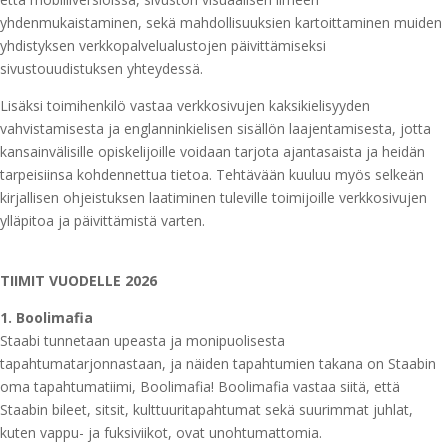
yhdenmukaistaminen, sekä mahdollisuuksien kartoittaminen muiden
yhdistyksen verkkopalvelualustojen päivittämiseksi
sivustouudistuksen yhteydessä.
Lisäksi toimihenkilö vastaa verkkosivujen kaksikielisyyden
vahvistamisesta ja englanninkielisen sisällön laajentamisesta, jotta
kansainvälisille opiskelijoille voidaan tarjota ajantasaista ja heidän
tarpeisiinsa kohdennettua tietoa. Tehtävään kuuluu myös selkeän
kirjallisen ohjeistuksen laatiminen tuleville toimijoille verkkosivujen
ylläpitoa ja päivittämistä varten.
TIIMIT VUODELLE 2026
1. Boolimafia
Staabi tunnetaan upeasta ja monipuolisesta
tapahtumatarjonnastaan, ja näiden tapahtumien takana on Staabin
oma tapahtumatiimi, Boolimafia! Boolimafia vastaa siitä, että
Staabin bileet, sitsit, kulttuuritapahtumat sekä suurimmat juhlat,
kuten vappu- ja fuksiviikot, ovat unohtumattomia.