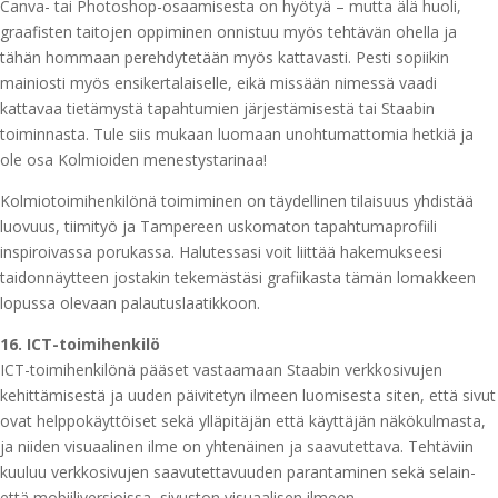
Canva- tai Photoshop-osaamisesta on hyötyä – mutta älä huoli,
graafisten taitojen oppiminen onnistuu myös tehtävän ohella ja
tähän hommaan perehdytetään myös kattavasti. Pesti sopiikin
mainiosti myös ensikertalaiselle, eikä missään nimessä vaadi
kattavaa tietämystä tapahtumien järjestämisestä tai Staabin
toiminnasta. Tule siis mukaan luomaan unohtumattomia hetkiä ja
ole osa Kolmioiden menestystarinaa!
Kolmiotoimihenkilönä toimiminen on täydellinen tilaisuus yhdistää
luovuus, tiimityö ja Tampereen uskomaton tapahtumaprofiili
inspiroivassa porukassa. Halutessasi voit liittää hakemukseesi
taidonnäytteen jostakin tekemästäsi grafiikasta tämän lomakkeen
lopussa olevaan palautuslaatikkoon.
16. ICT-toimihenkilö
ICT-toimihenkilönä pääset vastaamaan Staabin verkkosivujen
kehittämisestä ja uuden päivitetyn ilmeen luomisesta siten, että sivut
ovat helppokäyttöiset sekä ylläpitäjän että käyttäjän näkökulmasta,
ja niiden visuaalinen ilme on yhtenäinen ja saavutettava. Tehtäviin
kuuluu verkkosivujen saavutettavuuden parantaminen sekä selain-
että mobiiliversioissa, sivuston visuaalisen ilmeen