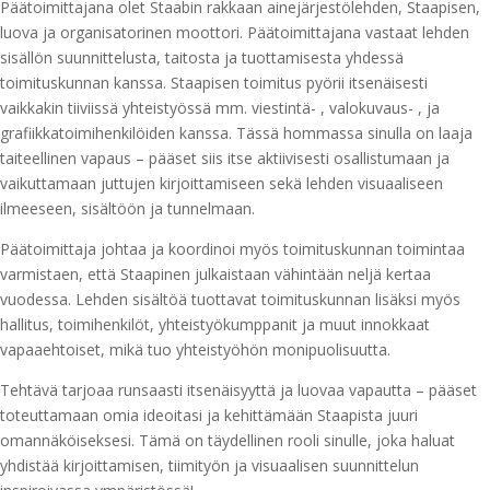
Päätoimittajana olet Staabin rakkaan ainejärjestölehden, Staapisen,
luova ja organisatorinen moottori. Päätoimittajana vastaat lehden
sisällön suunnittelusta, taitosta ja tuottamisesta yhdessä
toimituskunnan kanssa. Staapisen toimitus pyörii itsenäisesti
vaikkakin tiiviissä yhteistyössä mm. viestintä- , valokuvaus- , ja
grafiikkatoimihenkilöiden kanssa. Tässä hommassa sinulla on laaja
taiteellinen vapaus – pääset siis itse aktiivisesti osallistumaan ja
vaikuttamaan juttujen kirjoittamiseen sekä lehden visuaaliseen
ilmeeseen, sisältöön ja tunnelmaan.
Päätoimittaja johtaa ja koordinoi myös toimituskunnan toimintaa
varmistaen, että Staapinen julkaistaan vähintään neljä kertaa
vuodessa. Lehden sisältöä tuottavat toimituskunnan lisäksi myös
hallitus, toimihenkilöt, yhteistyökumppanit ja muut innokkaat
vapaaehtoiset, mikä tuo yhteistyöhön monipuolisuutta.
Tehtävä tarjoaa runsaasti itsenäisyyttä ja luovaa vapautta – pääset
toteuttamaan omia ideoitasi ja kehittämään Staapista juuri
omannäköiseksesi. Tämä on täydellinen rooli sinulle, joka haluat
yhdistää kirjoittamisen, tiimityön ja visuaalisen suunnittelun