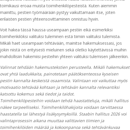
toimikausi eroaa muista toimihenkilöpesteistä. Kuten aiemmin
mainittu, pestien työmäärään pystyy vaikuttamaan itse, joten
erilaisten pestien yhteensovittaminen onnistuu hyvin.
Voit hakea tässä haussa useampaan pestiin eikä esimerkiksi
toimihenkilöksi valituksi tuleminen estä tiimiin valituksi tulemista.
Mikäli haet useampaan tehtävään, mainitse hakemuksessasi, jos
jokin niistä on erityisesti mieluinen sekä oletko käytettävissä muihin
mahdollisiin hakemiisi pesteihin yhteen valituksi tulemisen jälkeenkin.
Valinnat tehdään hakemustekstien perusteella. Mikäli hakemukset
ovat yhtä laadukkaita, painotetaan päätöksenteossa kyseisen
pestin kannalta keskeistä osaamista. Valintaan voi vaikuttaa myös
motivaatio tehtävää kohtaan ja tehtävän kannalta relevantiksi
katsottu kokemus sekä tiedot ja taidot.
Toimihenkilöpesteihin voidaan tehdä haastatteluja, mikäli hallitus
näkee tarpeelliseksi. Toimihenkilöhakijoita voidaan tarvittaessa
haastatella tai lähestyä lisäkysymyksillä. Staabin hallitus 2026 voi
valintaprosessin aikana muuttaa valittavien tiimien ja
toimihenkilöiden määrää ja kokoonpanoa sekä tehtävänkuvaa