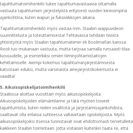
tapahtumatoimihenkilö tukee tapahtumavastaavia ottamalla
vastuuta tapahtumien järjestelyistä erityisesti vuoden kiireisimpinä
ajankohtina, kuten wapun ja fuksiviikkojen aikana.
Tapahtumatoimihenkilö myös vastaa mm. Staabin wappuvideon
suunnittelusta ja toteuttamisesta! Tehtävässä tehdään tiivistä
yhteistyötä myös Staabin tapahtumatiimin eli Boolimafian kanssa.
Rooli tuo mukanaan vastuuta, mutta tarjoaa samalla runsaasti tilaa
luovuudelle, ja esimerkiksi omien tiiminjohtamistaitojen
kehittämiselle. Aiempi kokemus tapahtumanjärjestämisestä
katsotaan eduksi, mutta varsinaista ainejärjestökokemusta ei
vaadita!
5. Aikuisopiskelijatoimihenkilö
Staabissa aloittaa vuosittain myös aikuisopiskelijoita.
Aikuisopiskelijoiden elämäntilanne ja tätä myöten toiveet
tapahtumista, kuten niiden sisällöstä ja järjestämisajankohdista,
saattavat olla erilaisia suhteessa valtavirtaan opiskelijoista. Myös
aikuisopiskelijoiksi itsensä tunnistavat ovat ehdottomasti tervetulleita
kaikkeen Staabin toimintaan. Jotta voitaisiin kuitenkin taata se, että