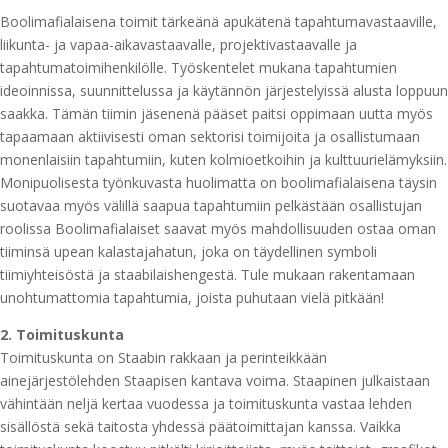
Boolimafialaisena toimit tärkeänä apukätenä tapahtumavastaaville,
liikunta- ja vapaa-aikavastaavalle, projektivastaavalle ja
tapahtumatoimihenkilölle. Työskentelet mukana tapahtumien
ideoinnissa, suunnittelussa ja käytännön järjestelyissä alusta loppuun
saakka. Tämän tiimin jäsenenä pääset paitsi oppimaan uutta myös
tapaamaan aktiivisesti oman sektorisi toimijoita ja osallistumaan
monenlaisiin tapahtumiin, kuten kolmioetkoihin ja kulttuurielämyksiin.
Monipuolisesta työnkuvasta huolimatta on boolimafialaisena täysin
suotavaa myös välillä saapua tapahtumiin pelkästään osallistujan
roolissa Boolimafialaiset saavat myös mahdollisuuden ostaa oman
tiiminsä upean kalastajahatun, joka on täydellinen symboli
tiimiyhteisöstä ja staabilaishengestä. Tule mukaan rakentamaan
unohtumattomia tapahtumia, joista puhutaan vielä pitkään!
2. Toimituskunta
Toimituskunta on Staabin rakkaan ja perinteikkään
ainejärjestölehden Staapisen kantava voima. Staapinen julkaistaan
vähintään neljä kertaa vuodessa ja toimituskunta vastaa lehden
sisällöstä sekä taitosta yhdessä päätoimittajan kanssa. Vaikka