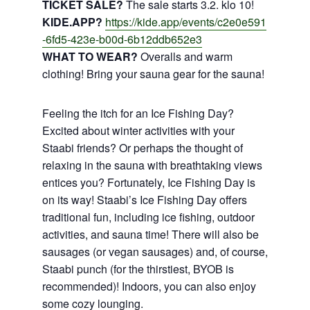
TICKET SALE?
The sale starts 3.2. klo 10!
KIDE.APP?
https://kide.app/events/c2e0e591
-6fd5-423e-b00d-6b12ddb652e3
WHAT TO WEAR?
Overalls and warm
clothing! Bring your sauna gear for the sauna!
Feeling the itch for an Ice Fishing Day?
Excited about winter activities with your
Staabi friends? Or perhaps the thought of
relaxing in the sauna with breathtaking views
entices you? Fortunately, Ice Fishing Day is
on its way! Staabi’s Ice Fishing Day offers
traditional fun, including ice fishing, outdoor
activities, and sauna time! There will also be
sausages (or vegan sausages) and, of course,
Staabi punch (for the thirstiest, BYOB is
recommended)! Indoors, you can also enjoy
some cozy lounging.