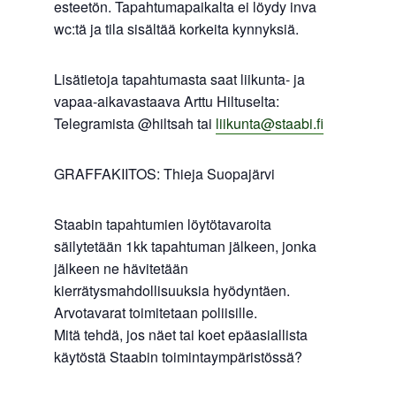
esteetön. Tapahtumapaikalta ei löydy inva
wc:tä ja tila sisältää korkeita kynnyksiä.
Lisätietoja tapahtumasta saat liikunta- ja
vapaa-aikavastaava Arttu Hiltuselta:
Telegramista @hiltsah tai
liikunta@staabi.fi
GRAFFAKIITOS: Thieja Suopajärvi
Staabin tapahtumien löytötavaroita
säilytetään 1kk tapahtuman jälkeen, jonka
jälkeen ne hävitetään
kierrätysmahdollisuuksia hyödyntäen.
Arvotavarat toimitetaan poliisille.
Mitä tehdä, jos näet tai koet epäasiallista
käytöstä Staabin toimintaympäristössä?