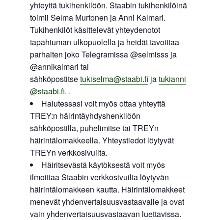
yhteyttä tukihenkilöön. Staabin tukihenkilöinä
toimii Selma Murtonen ja Anni Kalmari.
Tukihenkilöt käsittelevät yhteydenotot
tapahtuman ulkopuolella ja heidät tavoittaa
parhaiten joko Telegramissa @selmisss ja
@annikalmari tai
sähköpostitse
tukiselma@staabi.fi
ja
tukianni
@staabi.fi
. .
Halutessasi voit myös ottaa yhteyttä
TREY:n häirintäyhdyshenkilöön
sähköpostilla, puhelimitse tai TREYn
häirintälomakkeella. Yhteystiedot löytyvät
TREYn verkkosivuilta.
Häiritsevästä käytöksestä voit myös
ilmoittaa Staabin verkkosivuilta löytyvän
häirintälomakkeen kautta. Häirintälomakkeet
menevät yhdenvertaisuusvastaavalle ja ovat
vain yhdenvertaisuusvastaavan luettavissa.