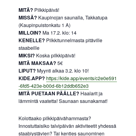
MITÄ?
Pilkkipäivä!
MISSÄ?
Kaupinojan saunalla, Takkatupa
(Kaupinpuistonkatu 1 A)
MILLOIN?
Ma 17.2. klo: 14
KENELLE?
Pilkkitunnelmasta pitäville
staabeille
MIKSI?
Koska pilkkipäivä!
MITÄ MAKSAA?
5€
LIPUT?
Myynti alkaa 3.2. klo 10!
KIDE.APP?
https://kide.app/events/c2e0e591
-6fd5-423e-b00d-6b12ddb652e3
MITÄ PUETAAN PÄÄLLE?
Haalarit ja
lämmintä vaatetta! Saunaan saunakamat!
Kolottaako pilkkipäivähammasta?
Innostuttaisiko talvipäivän aktiviteetit yhdessä
staabiystävien? Tai kenties saunominen