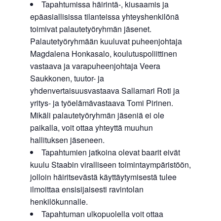
Tapahtumissa häirintä-, kiusaamis ja
epäasiallisissa tilanteissa yhteyshenkilönä
toimivat palautetyöryhmän jäsenet.
Palautetyöryhmään kuuluvat puheenjohtaja
Magdalena Honkasalo, koulutuspoliittinen
vastaava ja varapuheenjohtaja Veera
Saukkonen, tuutor- ja
yhdenvertaisuusvastaava Sallamari Roti ja
yritys- ja työelämävastaava Tomi Pirinen.
Mikäli palautetyöryhmän jäseniä ei ole
paikalla, voit ottaa yhteyttä muuhun
hallituksen jäseneen.
Tapahtumien jatkoina olevat baarit eivät
kuulu Staabin viralliseen toimintaympäristöön,
jolloin häiritsevästä käyttäytymisestä tulee
ilmoittaa ensisijaisesti ravintolan
henkilökunnalle.
Tapahtuman ulkopuolella voit ottaa