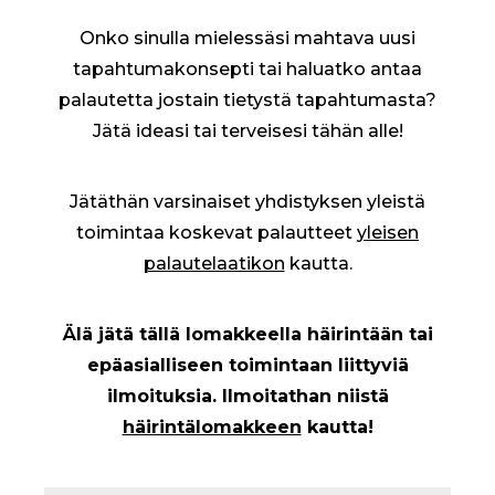
Onko sinulla mielessäsi mahtava uusi
tapahtumakonsepti tai haluatko antaa
palautetta jostain tietystä tapahtumasta?
Jätä ideasi tai terveisesi tähän alle!
Jätäthän varsinaiset yhdistyksen yleistä
toimintaa koskevat palautteet
yleisen
palautelaatikon
kautta.
Älä jätä tällä lomakkeella häirintään tai
epäasialliseen toimintaan liittyviä
ilmoituksia. Ilmoitathan niistä
häirintälomakkeen
kautta!