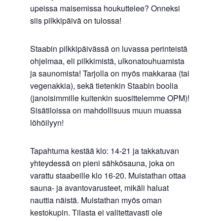
upeissa maisemissa houkuttelee? Onneksi
siis pilkkipäivä on tulossa!
Staabin pilkkipäivässä on luvassa perinteistä
ohjelmaa, eli pilkkimistä, ulkonatouhuamista
ja saunomista! Tarjolla on myös makkaraa (tai
vegenakkia), sekä tietenkin Staabin boolia
(janoisimmille kuitenkin suosittelemme OPM)!
Sisätiloissa on mahdollisuus muun muassa
löhöilyyn!
Tapahtuma kestää klo: 14-21 ja takkatuvan
yhteydessä on pieni sähkösauna, joka on
varattu staabeille klo 16-20. Muistathan ottaa
sauna- ja avantovarusteet, mikäli haluat
nauttia näistä. Muistathan myös oman
kestokupin. Tilasta ei valitettavasti ole