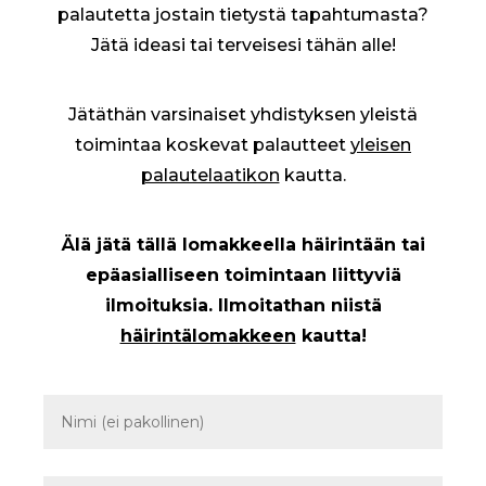
palautetta jostain tietystä tapahtumasta?
Jätä ideasi tai terveisesi tähän alle!
Jätäthän varsinaiset yhdistyksen yleistä
toimintaa koskevat palautteet
yleisen
palautelaatikon
kautta.
Älä jätä tällä lomakkeella häirintään tai
epäasialliseen toimintaan liittyviä
ilmoituksia. Ilmoitathan niistä
häirintälomakkeen
kautta!