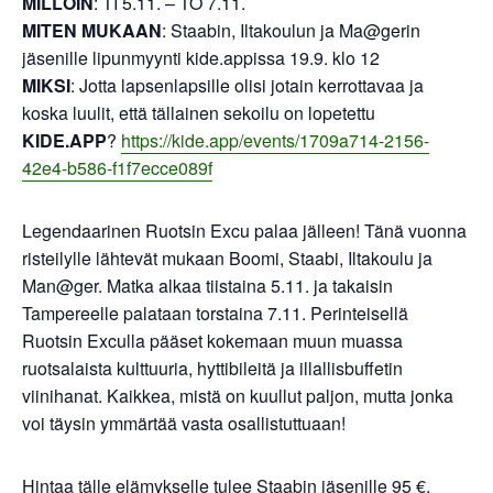
MILLOIN
: TI 5.11. – TO 7.11.
MITEN MUKAAN
: Staabin, Iltakoulun ja Ma@gerin
jäsenille lipunmyynti kide.appissa 19.9. klo 12
MIKSI
: Jotta lapsenlapsille olisi jotain kerrottavaa ja
koska luulit, että tällainen sekoilu on lopetettu
KIDE.APP
?
https://kide.app/events/1709a714-2156-
42e4-b586-f1f7ecce089f
Legendaarinen Ruotsin Excu palaa jälleen! Tänä vuonna
risteilylle lähtevät mukaan Boomi, Staabi, Iltakoulu ja
Man@ger. Matka alkaa tiistaina 5.11. ja takaisin
Tampereelle palataan torstaina 7.11. Perinteisellä
Ruotsin Exculla pääset kokemaan muun muassa
ruotsalaista kulttuuria, hyttibileitä ja illallisbuffetin
viinihanat. Kaikkea, mistä on kuullut paljon, mutta jonka
voi täysin ymmärtää vasta osallistuttuaan!
Hintaa tälle elämykselle tulee Staabin jäsenille 95 €.