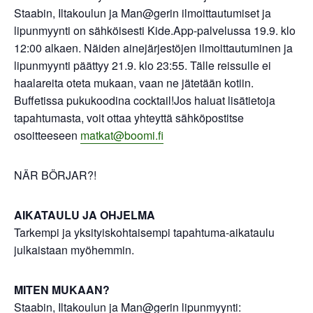
Staabin, Iltakoulun ja Man@gerin ilmoittautumiset ja
lipunmyynti on sähköisesti Kide.App-palvelussa 19.9. klo
12:00 alkaen. Näiden ainejärjestöjen ilmoittautuminen ja
lipunmyynti päättyy 21.9. klo 23:55. Tälle reissulle ei
haalareita oteta mukaan, vaan ne jätetään kotiin.
Buffetissa pukukoodina cocktail!Jos haluat lisätietoja
tapahtumasta, voit ottaa yhteyttä sähköpostitse
osoitteeseen
matkat@boomi.fi
NÄR BÖRJAR?!
AIKATAULU JA OHJELMA
Tarkempi ja yksityiskohtaisempi tapahtuma-aikataulu
julkaistaan myöhemmin.
MITEN MUKAAN?
Staabin, Iltakoulun ja Man@gerin lipunmyynti: