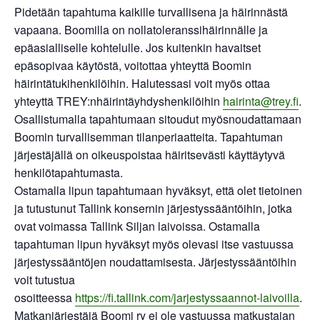
Pidetään tapahtuma kaikille turvallisena ja häirinnästä
vapaana. Boomilla on nollatoleranssihäirinnälle ja
epäasialliselle kohtelulle. Jos kuitenkin havaitset
epäsopivaa käytöstä, voitottaa yhteyttä Boomin
häirintätukihenkilöihin. Halutessasi voit myös ottaa
yhteyttä TREY:nhäirintäyhdyshenkilöihin
hairinta@trey.fi
.
Osallistumalla tapahtumaan sitoudut myösnoudattamaan
Boomin turvallisemman tilanperiaatteita. Tapahtuman
järjestäjällä on oikeuspoistaa häiritsevästi käyttäytyvä
henkilötapahtumasta.
Ostamalla lipun tapahtumaan hyväksyt, että olet tietoinen
ja tutustunut Tallink konsernin järjestyssääntöihin, jotka
ovat voimassa Tallink Siljan laivoissa. Ostamalla
tapahtuman lipun hyväksyt myös olevasi itse vastuussa
järjestyssääntöjen noudattamisesta. Järjestyssääntöihin
voit tutustua
osoitteessa
https://fi.tallink.com/jarjestyssaannot-laivoilla
.
Matkanjärjestäjä Boomi ry ei ole vastuussa matkustajan