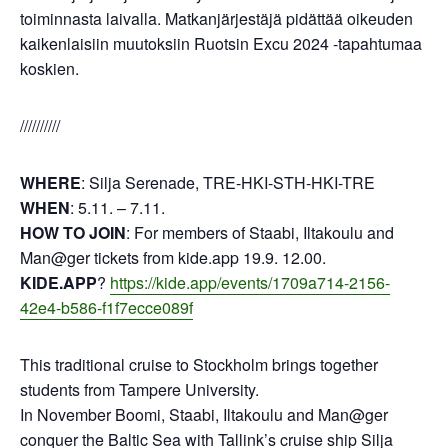
toiminnasta laivalla. Matkanjärjestäjä pidättää oikeuden
kaikenlaisiin muutoksiin Ruotsin Excu 2024 -tapahtumaa
koskien.
//////////
WHERE
: Silja Serenade, TRE-HKI-STH-HKI-TRE
WHEN
: 5.11. – 7.11.
HOW TO JOIN
: For members of Staabi, Iltakoulu and
Man@ger tickets from kide.app 19.9. 12.00.
KIDE.APP
?
https://kide.app/events/1709a714-2156-
42e4-b586-f1f7ecce089f
This traditional cruise to Stockholm brings together
students from Tampere University.
In November Boomi, Staabi, Iltakoulu and Man@ger
conquer the Baltic Sea with Tallink’s cruise ship Silja