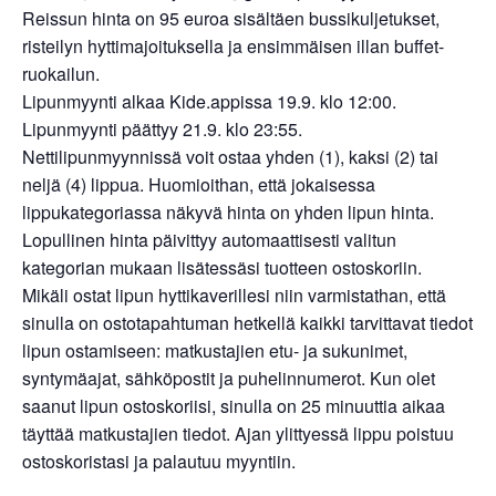
Reissun hinta on 95 euroa sisältäen bussikuljetukset,
risteilyn hyttimajoituksella ja ensimmäisen illan buffet-
ruokailun.
Lipunmyynti alkaa Kide.appissa 19.9. klo 12:00.
Lipunmyynti päättyy 21.9. klo 23:55.
Nettilipunmyynnissä voit ostaa yhden (1), kaksi (2) tai
neljä (4) lippua. Huomioithan, että jokaisessa
lippukategoriassa näkyvä hinta on yhden lipun hinta.
Lopullinen hinta päivittyy automaattisesti valitun
kategorian mukaan lisätessäsi tuotteen ostoskoriin.
Mikäli ostat lipun hyttikaverillesi niin varmistathan, että
sinulla on ostotapahtuman hetkellä kaikki tarvittavat tiedot
lipun ostamiseen: matkustajien etu- ja sukunimet,
syntymäajat, sähköpostit ja puhelinnumerot. Kun olet
saanut lipun ostoskoriisi, sinulla on 25 minuuttia aikaa
täyttää matkustajien tiedot. Ajan ylittyessä lippu poistuu
ostoskoristasi ja palautuu myyntiin.