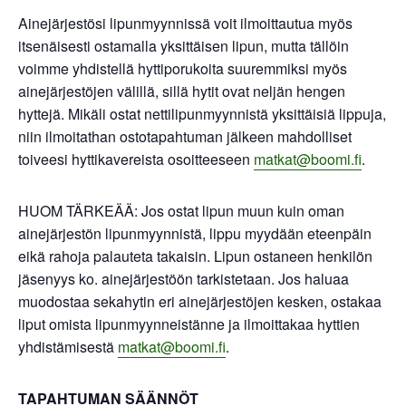
Ainejärjestösi lipunmyynnissä voit ilmoittautua myös
itsenäisesti ostamalla yksittäisen lipun, mutta tällöin
voimme yhdistellä hyttiporukoita suuremmiksi myös
ainejärjestöjen välillä, sillä hytit ovat neljän hengen
hyttejä. Mikäli ostat nettilipunmyynnistä yksittäisiä lippuja,
niin ilmoitathan ostotapahtuman jälkeen mahdolliset
toiveesi hyttikavereista osoitteeseen
matkat@boomi.fi
.
HUOM TÄRKEÄÄ: Jos ostat lipun muun kuin oman
ainejärjestön lipunmyynnistä, lippu myydään eteenpäin
eikä rahoja palauteta takaisin. Lipun ostaneen henkilön
jäsenyys ko. ainejärjestöön tarkistetaan. Jos haluaa
muodostaa sekahytin eri ainejärjestöjen kesken, ostakaa
liput omista lipunmyynneistänne ja ilmoittakaa hyttien
yhdistämisestä
matkat@boomi.fi
.
TAPAHTUMAN SÄÄNNÖT