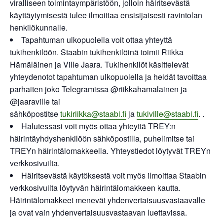
viralliseen toimintaympäristöön, jolloin häiritsevästä
käyttäytymisestä tulee ilmoittaa ensisijaisesti ravintolan
henkilökunnalle.
Tapahtuman ulkopuolella voit ottaa yhteyttä
tukihenkilöön. Staabin tukihenkilöinä toimii Riikka
Hämäläinen ja Ville Jaara. Tukihenkilöt käsittelevät
yhteydenotot tapahtuman ulkopuolella ja heidät tavoittaa
parhaiten joko Telegramissa @riikkahamalainen ja
@jaaraville tai
sähköpostitse
tukiriikka@staabi.fi
ja
tukiville@staabi.fi
. .
Halutessasi voit myös ottaa yhteyttä TREY:n
häirintäyhdyshenkilöön sähköpostilla, puhelimitse tai
TREYn häirintälomakkeella. Yhteystiedot löytyvät TREYn
verkkosivuilta.
Häiritsevästä käytöksestä voit myös ilmoittaa Staabin
verkkosivuilta löytyvän häirintälomakkeen kautta.
Häirintälomakkeet menevät yhdenvertaisuusvastaavalle
ja ovat vain yhdenvertaisuusvastaavan luettavissa.