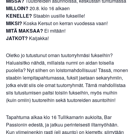
MISSÄ?
Tuutoreiden asunnoissa, keskustan tuntumassa
MILLOIN?
20.8. klo 16 alkaen
KENELLE?
Staabin uusille fukseille!
MIKSI?
Koska Kersut on kerran vuodessa vaan!
MITÄ MAKSAA?
Ei mitään!
JATKOT?
Kaijakka!
Oletko jo tutustunut oman tuutorryhmäsi fukseihin?
Haluaisitko nähdä, millaista nurmi on aidan toisella
puolella? Nyt siihen on loistomahdollisuus! Tässä, monen
staabin lempitapahtumassa, fuksit jaetaan sekaryhmiin,
jotka eivät siis ole omat tuutorryhmät. Tämä mahdollistaa
siis tutustumisen paitsi toisiin fukseihin, myös muihin
(kuin omiin) tuutoreihin sekä tuutoreiden asuntoihin!
Tapahtuma alkaa klo 16 Tullikamarin aukiolta, Bar
Passionin edestä, ja jatkuu perinteisesti iltamyöhään.
Kun viimeinenkin rasti (eli asunto) on kierretty, siirrytään