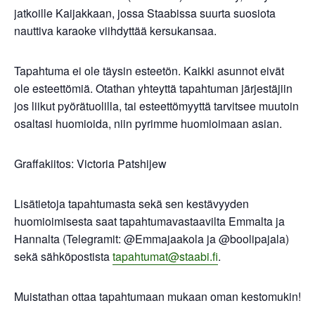
jatkoille Kaijakkaan, jossa Staabissa suurta suosiota
nauttiva karaoke viihdyttää kersukansaa.
Tapahtuma ei ole täysin esteetön. Kaikki asunnot eivät
ole esteettömiä. Otathan yhteyttä tapahtuman järjestäjiin
jos liikut pyörätuolilla, tai esteettömyyttä tarvitsee muutoin
osaltasi huomioida, niin pyrimme huomioimaan asian.
Graffakiitos: Victoria Patshijew
Lisätietoja tapahtumasta sekä sen kestävyyden
huomioimisesta saat tapahtumavastaavilta Emmalta ja
Hannalta (Telegramit: @Emmajaakola ja @boolipajala)
sekä sähköpostista
tapahtumat@staabi.fi
.
Muistathan ottaa tapahtumaan mukaan oman kestomukin!