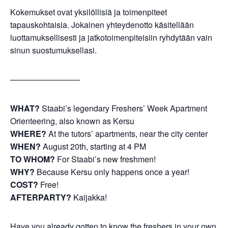
Kokemukset ovat yksilöllisiä ja toimenpiteet
tapauskohtaisia. Jokainen yhteydenotto käsitellään
luottamuksellisesti ja jatkotoimenpiteisiin ryhdytään vain
sinun suostumuksellasi.
————————–
WHAT?
Staabi’s legendary Freshers’ Week Apartment
Orienteering, also known as Kersu
WHERE?
At the tutors’ apartments, near the city center
WHEN?
August 20th, starting at 4 PM
TO WHOM?
For Staabi’s new freshmen!
WHY?
Because Kersu only happens once a year!
COST?
Free!
AFTERPARTY?
Kaijakka!
Have you already gotten to know the freshers in your own