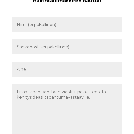
häirintälomakkeen
kautta!