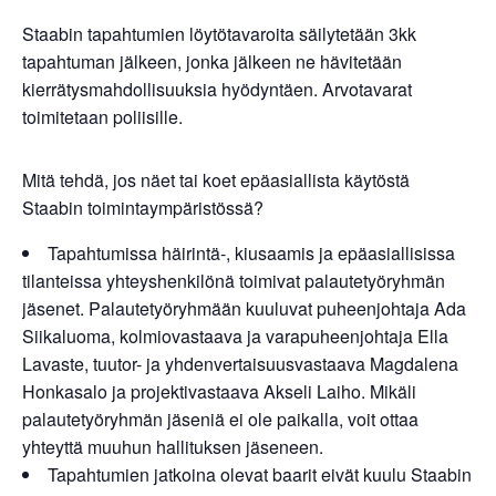
Staabin tapahtumien löytötavaroita säilytetään 3kk
tapahtuman jälkeen, jonka jälkeen ne hävitetään
kierrätysmahdollisuuksia hyödyntäen. Arvotavarat
toimitetaan poliisille.
Mitä tehdä, jos näet tai koet epäasiallista käytöstä
Staabin toimintaympäristössä?
Tapahtumissa häirintä-, kiusaamis ja epäasiallisissa
tilanteissa yhteyshenkilönä toimivat palautetyöryhmän
jäsenet. Palautetyöryhmään kuuluvat puheenjohtaja Ada
Siikaluoma, kolmiovastaava ja varapuheenjohtaja Ella
Lavaste, tuutor- ja yhdenvertaisuusvastaava Magdalena
Honkasalo ja projektivastaava Akseli Laiho. Mikäli
palautetyöryhmän jäseniä ei ole paikalla, voit ottaa
yhteyttä muuhun hallituksen jäseneen.
Tapahtumien jatkoina olevat baarit eivät kuulu Staabin