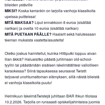
bileiden ystäville
MIKSI?
Koska kerrankin on tarjolla vanhoja klassikoita
upeissa puitteissa!
MITÄ MAKSAA?
Liput ennakkoon 8 euroa (sisältää
narikan) ja ovelta 10 euroa (sisältää narikan)
MITÄ PUETAAN PÄÄLLE?
Haalarit sekä halutessaan
teeman mukaista vaatetta/asusteita!
Oletko joskus harmitellut, kuinka Hittiputki loppuu aivan
liian äkkiä? Haluaisitko päästä juhlimaan old-school-
tyyliin tai päästämään sisäisen iskelmätähtesi valloilleen
karaokessa? Siinä tapauksessa seuraavat Twistit
tarjoavat unohtumattoman elämyksen, sillä näistä bileistä
ei vanhoja klassikoita puutu!
Helmikuun IskelmäTwistejä juhlitaan BAR Ihkun tiloissa
10.2.2026. Tarjolla on runsaasti opiskelijahintaisia juomia