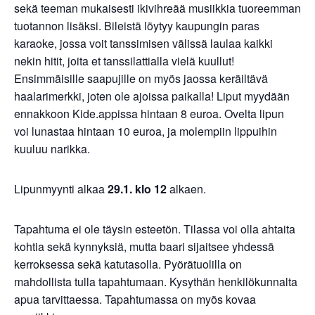
sekä teeman mukaisesti ikivihreää musiikkia tuoreemman
tuotannon lisäksi. Bileistä löytyy kaupungin paras
karaoke, jossa voit tanssimisen välissä laulaa kaikki
nekin hitit, joita et tanssilattialla vielä kuullut!
Ensimmäisille saapujille on myös jaossa keräiltävä
haalarimerkki, joten ole ajoissa paikalla! Liput myydään
ennakkoon Kide.appissa hintaan 8 euroa. Ovelta lipun
voi lunastaa hintaan 10 euroa, ja molempiin lippuihin
kuuluu narikka.
Lipunmyynti alkaa
29.1. klo 12
alkaen.
Tapahtuma ei ole täysin esteetön. Tilassa voi olla ahtaita
kohtia sekä kynnyksiä, mutta baari sijaitsee yhdessä
kerroksessa sekä katutasolla. Pyörätuolilla on
mahdollista tulla tapahtumaan. Kysythän henkilökunnalta
apua tarvittaessa. Tapahtumassa on myös kovaa