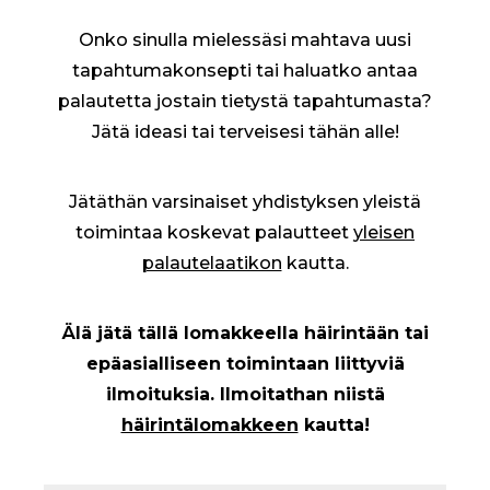
Onko sinulla mielessäsi mahtava uusi
tapahtumakonsepti tai haluatko antaa
palautetta jostain tietystä tapahtumasta?
Jätä ideasi tai terveisesi tähän alle!
Jätäthän varsinaiset yhdistyksen yleistä
toimintaa koskevat palautteet
yleisen
palautelaatikon
kautta.
Älä jätä tällä lomakkeella häirintään tai
epäasialliseen toimintaan liittyviä
ilmoituksia. Ilmoitathan niistä
häirintälomakkeen
kautta!