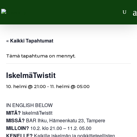
« Kaikki Tapahtumat
Tämä tapahtuma on mennyt.
IskelmäTwistit
10. helmi @ 21:00
-
11. helmi @ 05:00
IN ENGLISH BELOW
MITÄ?
IskelmäTwistit
MISSÄ?
BAR Ihku, Hämeenkatu 23, Tampere
MILLOIN?
10.2. klo 21.00 – 11.2. 05.00
KENELLE?
Kaikille iskelmän ja poikkitieteellisten