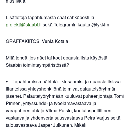
musiikkia.
Lisätietoja tapahtumasta saat sähköpostilla
projekti@staabi.fi
sekä Telegramin kautta @tykkim
GRAFFAKIITOS: Venla Kotala
Mitä tehdä, jos näet tai koet epäasiallista käytöstä
Staabin toimintaympäristössä?
Tapahtumissa häirintä-, kiusaamis- ja epäasiallisissa
tilanteissa yhteyshenkilönä toimivat palautetyöryhmän
jäsenet. Palautetyöryhmään kuuluvat puheenjohtaja Tomi
Pirinen, yrityssuhde- ja työelämävastaava ja
varapuheenjohtaja Vilma Puisto, koulutuspoliittinen
vastaava ja yhdenvertaisuusvastaava Petra Varjus sekä
talousvastaava Jasper Julkunen. Mikäli