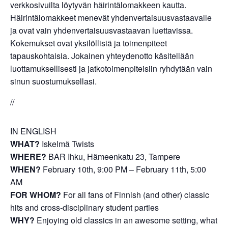
verkkosivuilta löytyvän häirintälomakkeen kautta.
Häirintälomakkeet menevät yhdenvertaisuusvastaavalle
ja ovat vain yhdenvertaisuusvastaavan luettavissa.
Kokemukset ovat yksilöllisiä ja toimenpiteet
tapauskohtaisia. Jokainen yhteydenotto käsitellään
luottamuksellisesti ja jatkotoimenpiteisiin ryhdytään vain
sinun suostumuksellasi.
//
IN ENGLISH
WHAT?
Iskelmä Twists
WHERE?
BAR Ihku, Hämeenkatu 23, Tampere
WHEN?
February 10th, 9:00 PM – February 11th, 5:00
AM
FOR WHOM?
For all fans of Finnish (and other) classic
hits and cross-disciplinary student parties
WHY?
Enjoying old classics in an awesome setting, what