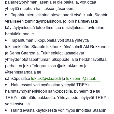
palautetyöryhmän jäseniä ei ole paikalla, voit ottaa
yhteyttä muuhun hallituksen jäseneen.
Tapahtumien jatkoina olevat baarit eivät kuulu Staabin
viralliseen toimintaympäristöön, jolloin häiritsevästä
käyttäytymisestä tulee ilmoittaa ensisijaisesti ravintolan
henkilökunnalle.
Tapahtuman ulkopuolella voit ottaa yhteyttä
tukihenkilöön. Staabin tukihenkilöinä toimii Aki Rokkonen
ja Senni Saartoala. Tukihenkilöt käsittelevät
yhteydenotot tapahtuman ulkopuolella ja heidät tavoittaa
parhaiten joko Telegramissa @akirokkonen ja
@sennisaartoala tai
sähköpostitse
tukiaki@staabi.fi
ja
tukisenni@staabi.fi
.
Halutessasi voit myös ottaa yhteyttä TREY:n
häirintäyhdyshenkilöön sähköpostilla, puhelimitse tai
TREYn häirintälomakkeella. Yhteystiedot löytyvät TREYn
verkkosivuilta.
Häiritsevästä käytöksestä voit myös ilmoittaa Staabin