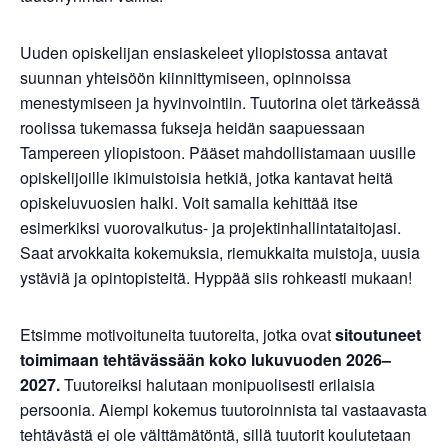
Uuden opiskelijan ensiaskeleet yliopistossa antavat
suunnan yhteisöön kiinnittymiseen, opinnoissa
menestymiseen ja hyvinvointiin. Tuutorina olet tärkeässä
roolissa tukemassa fukseja heidän saapuessaan
Tampereen yliopistoon. Pääset mahdollistamaan uusille
opiskelijoille ikimuistoisia hetkiä, jotka kantavat heitä
opiskeluvuosien halki. Voit samalla kehittää itse
esimerkiksi vuorovaikutus- ja projektinhallintataitojasi.
Saat arvokkaita kokemuksia, riemukkaita muistoja, uusia
ystäviä ja opintopisteitä. Hyppää siis rohkeasti mukaan!
Etsimme motivoituneita tuutoreita, jotka ovat
sitoutuneet
toimimaan tehtävässään koko lukuvuoden 2026–
2027.
Tuutoreiksi halutaan monipuolisesti erilaisia
persoonia. Aiempi kokemus tuutoroinnista tai vastaavasta
tehtävästä ei ole välttämätöntä, sillä tuutorit koulutetaan