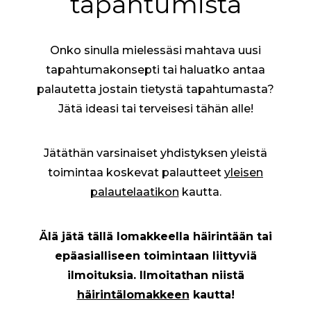
tapahtumista
Onko sinulla mielessäsi mahtava uusi
tapahtumakonsepti tai haluatko antaa
palautetta jostain tietystä tapahtumasta?
Jätä ideasi tai terveisesi tähän alle!
Jätäthän varsinaiset yhdistyksen yleistä
toimintaa koskevat palautteet
yleisen
palautelaatikon
kautta.
Älä jätä tällä lomakkeella häirintään tai
epäasialliseen toimintaan liittyviä
ilmoituksia. Ilmoitathan niistä
häirintälomakkeen
kautta!