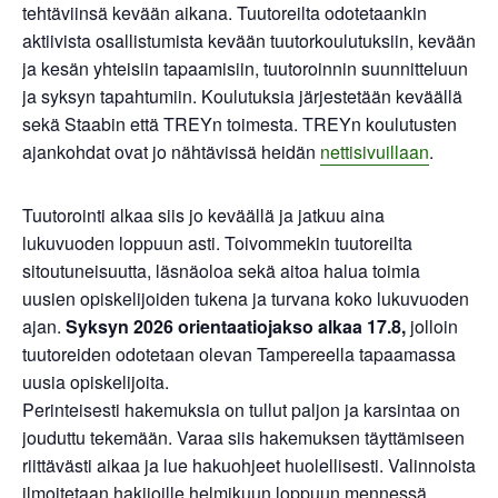
tehtäviinsä kevään aikana. Tuutoreilta odotetaankin
aktiivista osallistumista kevään tuutorkoulutuksiin, kevään
ja kesän yhteisiin tapaamisiin, tuutoroinnin suunnitteluun
ja syksyn tapahtumiin. Koulutuksia järjestetään keväällä
sekä Staabin että TREYn toimesta. TREYn koulutusten
ajankohdat ovat jo nähtävissä heidän
nettisivuillaan
.
Tuutorointi alkaa siis jo keväällä ja jatkuu aina
lukuvuoden loppuun asti. Toivommekin tuutoreilta
sitoutuneisuutta, läsnäoloa sekä aitoa halua toimia
uusien opiskelijoiden tukena ja turvana koko lukuvuoden
ajan.
Syksyn 2026 orientaatiojakso alkaa 17.8,
jolloin
tuutoreiden odotetaan olevan Tampereella tapaamassa
uusia opiskelijoita.
Perinteisesti hakemuksia on tullut paljon ja karsintaa on
jouduttu tekemään. Varaa siis hakemuksen täyttämiseen
riittävästi aikaa ja lue hakuohjeet huolellisesti. Valinnoista
ilmoitetaan hakijoille helmikuun loppuun mennessä.