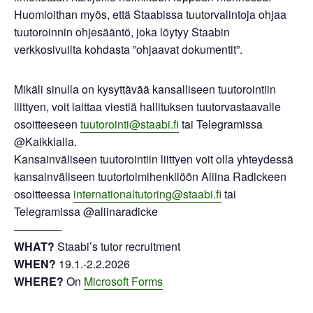
Huomioithan myös, että Staabissa tuutorvalintoja ohjaa
tuutoroinnin ohjesääntö, joka löytyy Staabin
verkkosivuilta kohdasta ”ohjaavat dokumentit”.
Mikäli sinulla on kysyttävää kansalliseen tuutorointiin
liittyen, voit laittaa viestiä hallituksen tuutorvastaavalle
osoitteeseen
tuutorointi@staabi.fi
tai Telegramissa
@Kaikkialla.
Kansainväliseen tuutorointiin liittyen voit olla yhteydessä
kansainväliseen tuutortoimihenkilöön Aliina Radickeen
osoitteessa
internationaltutoring@staabi.fi
tai
Telegramissa @aliinaradicke
————-
WHAT?
Staabi’s tutor recruitment
WHEN?
19.1.-2.2.2026
WHERE?
On
Microsoft Forms