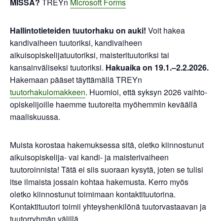
MISSÄ?
TREYn
Microsoft Forms
Hallintotieteiden tuutorhaku on auki!
Voit hakea
kandivaiheen tuutoriksi, kandivaiheen
aikuisopiskelijatuutoriksi, maisterituutoriksi tai
kansainväliseksi tuutoriksi.
Hakuaika on 19.1.–2.2.2026.
Hakemaan pääset täyttämällä TREYn
tuutorhakulomakkeen
. Huomioi, että syksyn 2026 vaihto-
opiskelijoille haemme tuutoreita myöhemmin keväällä
maaliskuussa.
Muista korostaa hakemuksessa sitä, oletko kiinnostunut
aikuisopiskelija- vai kandi- ja maisterivaiheen
tuutoroinnista! Tätä ei siis suoraan kysytä, joten se tulisi
itse ilmaista jossain kohtaa hakemusta. Kerro myös
oletko kiinnostunut toimimaan kontaktituutorina.
Kontaktituutori toimii yhteyshenkilönä tuutorvastaavan ja
tuutorryhmän välillä.