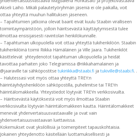
yhdenvertaisuusvastaava Magdalena Honkasalo ja projektivastaava
Akseli Laiho. Mikäli palautetyöryhmän jäseniä ei ole paikalla, voit
ottaa yhteyttä muuhun hallituksen jäseneen.
– Tapahtumien jatkoina olevat baarit eivät kuulu Staabin viralliseen
toimintaympäristöön, jolloin häiritsevästä käyttäytymisestä tulee
ilmoittaa ensisijaisesti ravintolan henkilökunnalle.
– Tapahtuman ulkopuolella voit ottaa yhteyttä tukihenkilöön. Staabin
tukihenkilöinä toimii Riikka Hämäläinen ja Ville Jaara. Tukihenkilöt
käsittelevät yhteydenotot tapahtuman ulkopuolella ja heidät
tavoittaa parhaiten joko Telegramissa @riikkahamalainen ja
@jaaraville tai sähköpostitse
tukiriikka@staabi.fi
ja
tukiville@staabi.fi
. .
– Halutessasi voit myös ottaa yhteyttä TREY:n
häirintäyhdyshenkilöön sähköpostilla, puhelimitse tai TREYn
häirintälomakkeella. Yhteystiedot löytyvät TREYn verkkosivuilta.
– Häiritsevästä käytöksestä voit myös ilmoittaa Staabin
verkkosivuilta löytyvän häirintälomakkeen kautta. Häirintälomakkeet
menevät yhdenvertaisuusvastaavalle ja ovat vain
yhdenvertaisuusvastaavan luettavissa.
Kokemukset ovat yksilöllisiä ja toimenpiteet tapauskohtaisia.
Jokainen yhteydenotto käsitellään luottamuksellisesti ja