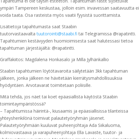
Tapahtuma ei ole täysin esteetön. Tapahtuman rastit sijoittuvat
ympäri Tampereen keskustaa, jolloin esim. invavessan saatavuutta ei
voida taata. Osa rasteista myös vaatii fyysistä suorittamista.
Lisätietoja tapahtumasta saat Staabin
tuutorvastaavalta
tuutorointi@staabi.fi
tai Telegramissa @rapatintti.
Tapahtumien kestävyyden huomioimisesta saat halutessasi tietoa
tapahtuman järjestäjältä: @rapatintti.
Graffakiitos: Magdalena Honkasalo ja Milla Jylhänkallio
Staabin tapahtumien löytötavaroita säilytetään 3kk tapahtuman
jälkeen, jonka jälkeen ne hävitetään kierrätysmahdollisuuksia
hyödyntäen. Arvotavarat toimitetaan poliisille.
Mitä tehdä, jos näet tai koet epäasiallista käytöstä Staabin
toimintaympäristössä?
– Tapahtumissa häirintä-, kiusaamis ja epäasiallisissa tilanteissa
yhteyshenkilönä toimivat palautetyöryhmän jäsenet.
Palautetyöryhmään kuuluvat puheenjohtaja Ada Siikaluoma,
kolmiovastaava ja varapuheenjohtaja Ella Lavaste, tuutor- ja