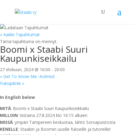
« Kaikki Tapahtumat
Tämä tapahtuma on mennyt.
Boomi x Staabi Suuri
Kaupunkiseikkailu
27 elokuun, 2024 @ 16:00
-
20:00
«
Get To Know Me -Kolmiot
Fuksipiknik
»
In English below
MITÄ
: Boomi x Staabi Suuri Kaupunkiseikkailu
MILLOIN
: tiistaina 27.8.2024 klo 16:15 alkaen
MISSÄ
: ympäri Tampereen keskustaa, lähtö Sorsapuistosta
KENELLE
: Staabin ja Boomin uusille fukseille ja tutoreille!