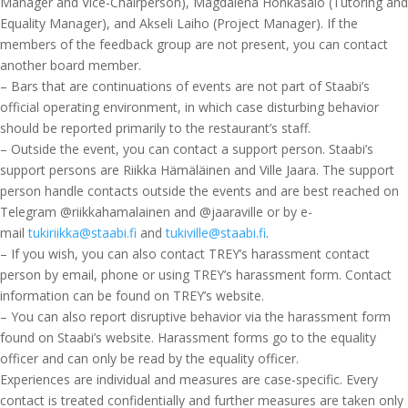
Manager and Vice-Chairperson), Magdalena Honkasalo (Tutoring and
Equality Manager), and Akseli Laiho (Project Manager). If the
members of the feedback group are not present, you can contact
another board member.
– Bars that are continuations of events are not part of Staabi’s
official operating environment, in which case disturbing behavior
should be reported primarily to the restaurant’s staff.
– Outside the event, you can contact a support person. Staabi’s
support persons are Riikka Hämäläinen and Ville Jaara. The support
person handle contacts outside the events and are best reached on
Telegram @riikkahamalainen and @jaaraville or by e-
mail
tukiriikka@staabi.fi
and
tukiville@staabi.fi
.
– If you wish, you can also contact TREY’s harassment contact
person by email, phone or using TREY’s harassment form. Contact
information can be found on TREY’s website.
– You can also report disruptive behavior via the harassment form
found on Staabi’s website. Harassment forms go to the equality
officer and can only be read by the equality officer.
Experiences are individual and measures are case-specific. Every
contact is treated confidentially and further measures are taken only