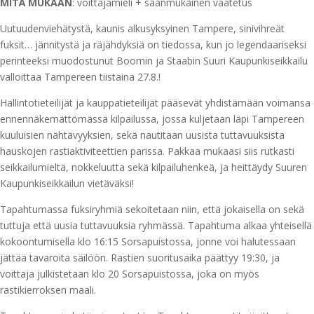
MITÄ
MUKAAN
: voittajamieli + säänmukainen vaatetus
Uutuudenviehätystä, kaunis alkusyksyinen Tampere, sinivihreät
fuksit… jännitystä ja räjähdyksiä on tiedossa, kun jo legendaariseksi
perinteeksi muodostunut Boomin ja Staabin Suuri Kaupunkiseikkailu
valloittaa Tampereen tiistaina 27.8.!
Hallintotieteilijät ja kauppatieteilijät pääsevät yhdistämään voimansa
ennennäkemättömässä kilpailussa, jossa kuljetaan läpi Tampereen
kuuluisien nähtävyyksien, sekä nautitaan uusista tuttavuuksista
hauskojen rastiaktiviteettien parissa. Pakkaa mukaasi siis rutkasti
seikkailumieltä, nokkeluutta sekä kilpailuhenkeä, ja heittäydy Suuren
Kaupunkiseikkailun vietäväksi!
Tapahtumassa fuksiryhmiä sekoitetaan niin, että jokaisella on sekä
tuttuja että uusia tuttavuuksia ryhmässä. Tapahtuma alkaa yhteisellä
kokoontumisella klo 16:15 Sorsapuistossa, jonne voi halutessaan
jättää tavaroita säilöön. Rastien suoritusaika päättyy 19:30, ja
voittaja julkistetaan klo 20 Sorsapuistossa, joka on myös
rastikierroksen maali.