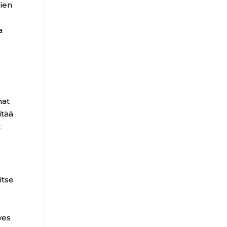
pien
a
mat
itää
t
itse
t
ves