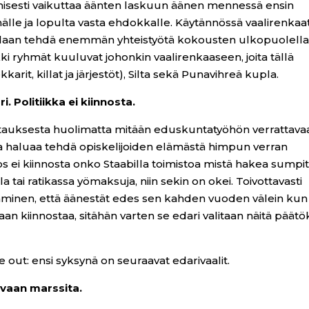
nisesti vaikuttaa äänten laskuun äänen mennessä ensin
hmälle ja lopulta vasta ehdokkalle. Käytännössä vaalirenkaa
ellaan tehdä enemmän yhteistyötä kokousten ulkopuolell
kki ryhmät kuuluvat johonkin vaalirenkaaseen, joita tällä
rit, killat ja järjestöt), Silta sekä Punavihreä kupla.
. Politiikka ei kiinnosta.
ertauksesta huolimatta mitään eduskuntatyöhön verrattava
jotka haluaa tehdä opiskelijoiden elämästä himpun verran
jos ei kiinnosta onko Staabilla toimistoa mistä hakea sumpit
 tai ratikassa yömaksuja, niin sekin on okei. Toivottavasti
ihminen, että äänestät edes sen kahden vuoden välein kun
kaan kiinnostaa, sitähän varten se edari valitaan näitä päätö
 out: ensi syksynä on seuraavat edarivaalit.
 vaan marssita.