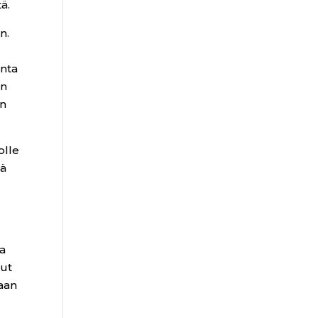
ä.
n.
unta
an
en
olle
tä
ea
nut
laan