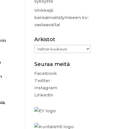
syksystä
Vinkkejä
kansainvälistymiseen kv-
vastaavalta!
Arkistot
rin
Arkistot
n
Seuraa meitä
Facebook
in
Twitter
Instagram
Linkedin
ia,