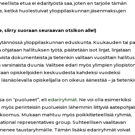
llista etua ei edarityöstä saa, joten en tarjoile tämän
e, ketkä huolestuivat ylioppilaskunnan jäsenmaksujen
 siirry suoraan seuraavan otsikon alle!)
 käytännössä ylioppilaskunnan eduskunta. Kuukauden tai pa
ohjataan hallituksen työtä, päätetään isot linjat, linjataan
sta dokumenteista ja tietenkin valitaan vuosittain hallitus
arsinaista duunia. Valitsee edari myös ylimpien yliopisto
alitaan opiskelijoiden keskuudesta kahdeksi vuodeksi
a läsnäolevalla opiskelijalla on oikeus äänestää – ja tietenk
a on “puolueet”, eli
edariryhmät
. Ne voi olla esimerkiksi
myös perinteisiin puolueisiin lähemmin liittyviä aatepohjais
 Kokoomus. Mukaan mahtuu myös poikkitieteellisiä ryhmiä,
ational representatives group. Suhteellisen vaalitavan
 menee taustaryhmälle. Tämän lisäksi edariryhmät voivat