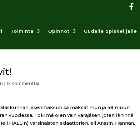
i
Toiminta
Opinnot
Uudelle opiskelijalle
it!
en
|
0 Kommenttia
ioppilaskunnan jäsenmaksun sä maksat mun ja 48 muun
n vuodessa. Toki mä olen vain varajäsen, joten lähinnä
(eli HALLIn) varsinaisten edaattorien, eli Anssin, Hannan,