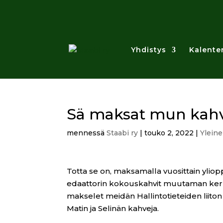
Yhdistys
Kalenter
Sä maksat mun kahv
mennessä
Staabi ry
|
touko 2, 2022
|
Ylein
Totta se on, maksamalla vuosittain yl
edaattorin kokouskahvit muutaman kerra
makselet meidän Hallintotieteiden liiton 
Matin ja Selinän kahveja.