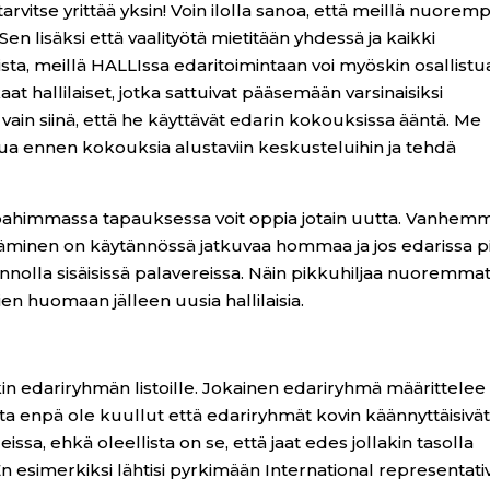
arvitse yrittää yksin! Voin ilolla sanoa, että meillä nuorem
en lisäksi että vaalityötä mietitään yhdessä ja kaikki
ta, meillä HALLIssa edaritoimintaan voi myöskin osallistu
at hallilaiset, jotka sattuivat pääsemään varsinaisiksi
a vain siinä, että he käyttävät edarin kokouksissa ääntä. Me
stua ennen kokouksia alustaviin keskusteluihin ja tehdä
tä pahimmassa tapauksessa voit oppia jotain uutta. Vanhem
ttäminen on käytännössä jatkuvaa hommaa ja jos edarissa p
unnolla sisäisissä palavereissa. Näin pikkuhiljaa nuoremma
pien huomaan jälleen uusia hallilaisia.
nkin edariryhmän listoille. Jokainen edariryhmä määrittelee 
ta enpä ole kuullut että edariryhmät kovin käännyttäisivä
ssa, ehkä oleellista on se, että jaat edes jollakin tasolla
n esimerkiksi lähtisi pyrkimään International representati