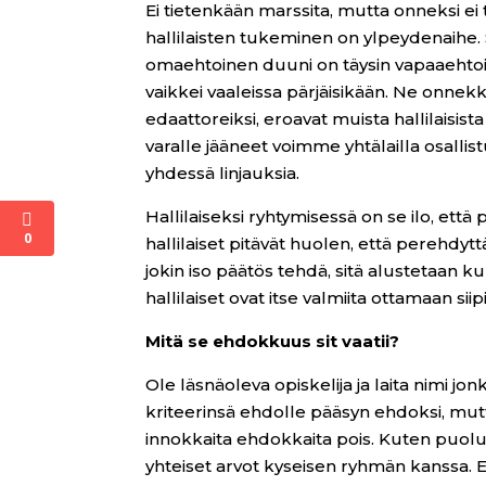
Ei tietenkään marssita, mutta onneksi ei t
hallilaisten tukeminen on ylpeydenaihe. S
omaehtoinen duuni on täysin vapaaehtois
vaikkei vaaleissa pärjäisikään. Ne onnekka
edaattoreiksi, eroavat muista hallilaisist
varalle jääneet voimme yhtälailla osalli
yhdessä linjauksia.
Hallilaiseksi ryhtymisessä on se ilo, et
0
hallilaiset pitävät huolen, että perehdy
jokin iso päätös tehdä, sitä alustetaan k
hallilaiset ovat itse valmiita ottamaan sii
Mitä se ehdokkuus sit vaatii?
Ole läsnäoleva opiskelija ja laita nimi jo
kriteerinsä ehdolle pääsyn ehdoksi, mut
innokkaita ehdokkaita pois. Kuten puoluei
yhteiset arvot kyseisen ryhmän kanssa. E