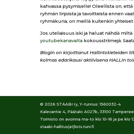
kahvassa pysymiselle! Oleellista on, että
ryhmän linjoista ja tavoitteista ennen vaal
ryhmäkuria, on meillä kuitenkin yhteise
Jos uteliaisuus iski ja haluat nähdä milt
youtubekanavalta
kokousstriimejä. Saata
Blogin on kirjoittanut Hallintotieteiden 
kolmas edarikausi aktiivisena HALLIn to
© 2026 STAABI ry, Y-tunnus: 1560032-4
Kalevantie 4, Päätalo A027b, 33100 Tampereen
Toimisto on avoinna ma-to klo 10-16 ja pe klo 1
staabi-hallitus(at)lists.tuni.fi