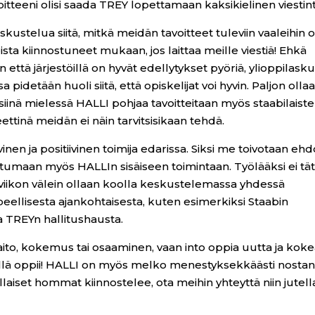
itteeni olisi saada TREY lopettamaan kaksikielinen viestint
ustelua siitä, mitkä meidän tavoitteet tuleviin vaaleihin o
a kiinnostuneet mukaan, jos laittaa meille viestiä! Ehkä
n että järjestöillä on hyvät edellytykset pyöriä, ylioppilask
pidetään huoli siitä, että opiskelijat voi hyvin. Paljon olla
siinä mielessä HALLI pohjaa tavoitteitaan myös staabilaist
teettinä meidän ei näin tarvitsisikaan tehdä.
nen ja positiivinen toimija edarissa. Siksi me toivotaan ehd
llistumaan myös HALLIn sisäiseen toimintaan. Työlääksi ei tä
ikon välein ollaan koolla keskustelemassa yhdessä
eellisesta ajankohtaisesta, kuten esimerkiksi Staabin
pa TREYn hallitushausta.
totaito, kokemus tai osaaminen, vaan into oppia uutta ja kok
llä oppii! HALLI on myös melko menestyksekkäästi nosta
llaiset hommat kiinnostelee, ota meihin yhteyttä niin jutel