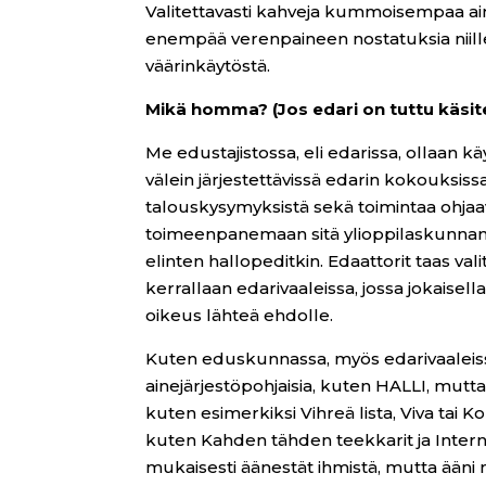
Valitettavasti kahveja kummoisempaa ainee
enempää verenpaineen nostatuksia niill
väärinkäytöstä.
Mikä homma? (Jos edari on tuttu käsite,
Me edustajistossa, eli edarissa, ollaan
välein järjestettävissä edarin kokouksissa 
talouskysymyksistä sekä toimintaa ohjaavi
toimeenpanemaan sitä ylioppilaskunnan v
elinten hallopeditkin. Edaattorit taas v
kerrallaan edarivaaleissa, jossa jokaisell
oikeus lähteä ehdolle.
Kuten eduskunnassa, myös edarivaaleiss
ainejärjestöpohjaisia, kuten HALLI, mutta 
kuten esimerkiksi Vihreä lista, Viva tai
kuten Kahden tähden teekkarit ja Intern
mukaisesti äänestät ihmistä, mutta ääni