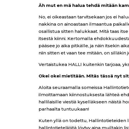
Äh mut en mä halua tehdä mitään kam
No, ei oikeastaan tarvitsekaan jos ei hal
nakkina on ainoastaan ilmaantua paikal
osallistua sitten halukkaat. Mitä taas 
itsestä kiinni. Kertomalla ehdokkuudesta
pääsee jo aika pitkälle, ja näin itsekin a
niin sitten et vaan tee mitään, on silläkin
Vertaistukea HALLI kuitenkin tarjoaa, yk
Okei okei mietitään. Mitäs tässä nyt si
Aloita seuraamalla someissa Hallintotietei
ilmoittamaan kiinnostuksesta lähteä ehdol
hallilaisille viestiä kyselläkseen näistä
parhaalta tuntuukaan!
Kuten yllä on todettu, Hallintotieteiden 
hallintotietelijöitä löytyy aina muiltakin 