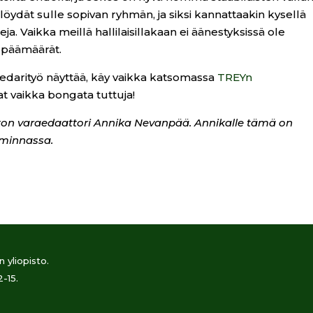
 löydät sulle sopivan ryhmän, ja siksi kannattaakin kysellä
eja. Vaikka meillä hallilaisillakaan ei äänestyksissä ole
t päämäärät.
ä edarityö näyttää, käy vaikka katsomassa
TREYn
t vaikka bongata tuttuja!
liiton varaedaattori Annika Nevanpää. Annikalle tämä on
iminnassa.
 yliopisto.
2-15.