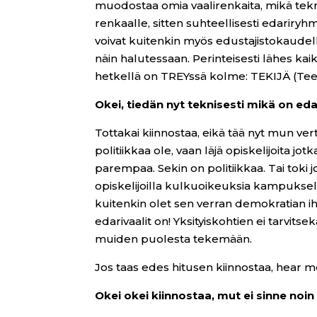
muodostaa omia vaalirenkaita, mikä tek
renkaalle, sitten suhteellisesti edariry
voivat kuitenkin myös edustajistokaud
näin halutessaan. Perinteisesti lähes kai
hetkellä on TREYssä kolme: TEKIJÄ (Teekka
Okei, tiedän nyt teknisesti mikä on edari
Tottakai kiinnostaa, eikä tää nyt mun v
politiikkaa ole, vaan läjä opiskelijoita 
parempaa. Sekin on politiikkaa. Tai toki 
opiskelijoilla kulkuoikeuksia kampuksella
kuitenkin olet sen verran demokratian 
edarivaalit on! Yksityiskohtien ei tarvitse
muiden puolesta tekemään.
Jos taas edes hitusen kiinnostaa, hear me
Okei okei kiinnostaa, mut ei sinne noin