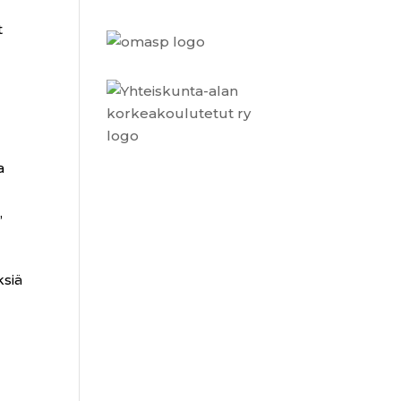
t
a
a
,
ksiä