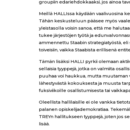
groupiin edariehdokkaaksi, jos ainoa tavo
Meillä HALLIssa käydään vaalivuosina kesk
Tähän keskusteluun pääsee myös vaaleist
yleistasolla voisin sanoa, että me halutaa
tukee järjestöjen työtä ja edunvalvonnassa 
ammennettu Staabin strategiatyöstä, eli 
toiveisiin, vaikka Staabista erillisenä enti
Tämän lisäksi HALLI pyrkii olemaan aktiivi
sellaisia tyyppejä, jotka on valmiita osa
puuhaa voi haukkua, mutta muutaman vi
lähestyvästä kokouksesta ja muusta tarp
fuksiviikoille osallistumisesta tai vaikka
Oleellista hallilaisille ei ole vankka tie
palanen opiskelijademokratiaa. Tekemä
TREYn hallitukseen tyyppejä, joten jos se
lisää.