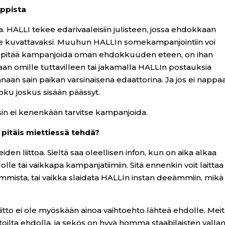
ppista
ua. HALLI tekee edarivaaleisiin julisteen, jossa ehdokkaan
le kuvattavaksi. Muuhun HALLIn somekampanjointiin voi
itse pitää kampanjoida oman ehdokkuuden eteen, on ihan
an omille tuttavilleen tai jakamalla HALLIn postauksia
ikanaan sain paikan varsinaisena edaattorina. Ja jos ei nappaa
 joku joskus sisään päässyt.
sin ei kenenkään tarvitse kampanjoida.
t pitäis miettiessä tehdä?
den liittoa. Sieltä saa oleellisen infon, kun on aika alkaa
le tai vaikkapa kampanjatiimiin. Sitä ennenkin voit laittaa
 hommista, tai vaikka slaidata HALLIn instan deeämmiin, mikä
liitto ei ole myöskään ainoa vaihtoehto lähteä ehdolle. Mei
listoilta ehdolla, ja sekös on hyvä homma staabilaisten valla