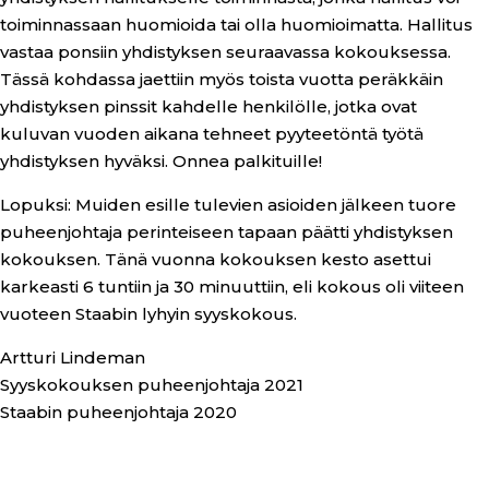
toiminnassaan huomioida tai olla huomioimatta. Hallitus
vastaa ponsiin yhdistyksen seuraavassa kokouksessa.
Tässä kohdassa jaettiin myös toista vuotta peräkkäin
yhdistyksen pinssit kahdelle henkilölle, jotka ovat
kuluvan vuoden aikana tehneet pyyteetöntä työtä
yhdistyksen hyväksi. Onnea palkituille!
Lopuksi: Muiden esille tulevien asioiden jälkeen tuore
puheenjohtaja perinteiseen tapaan päätti yhdistyksen
kokouksen. Tänä vuonna kokouksen kesto asettui
karkeasti 6 tuntiin ja 30 minuuttiin, eli kokous oli viiteen
vuoteen Staabin lyhyin syyskokous.
Artturi Lindeman
Syyskokouksen puheenjohtaja 2021
Staabin puheenjohtaja 2020