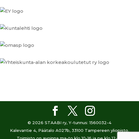
© 2026 STAABI ry, Y-tunnus: 1560032-4
Kalevantie 4, Päätalo A027b, 33100 Tampereen yliopisto.
Toimisto on avoinna ma-to klo 10-16 ja pe klo 12-15.