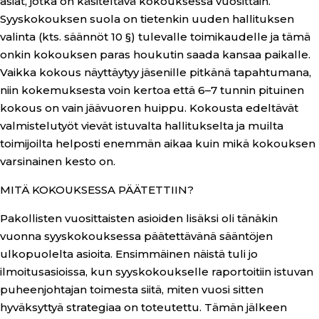
asiat, jotka on käsiteltävä kokouksessa vuosittain.
Syyskokouksen suola on tietenkin uuden hallituksen
valinta (kts. säännöt 10 §) tulevalle toimikaudelle ja tämä
onkin kokouksen paras houkutin saada kansaa paikalle.
Vaikka kokous näyttäytyy jäsenille pitkänä tapahtumana,
niin kokemuksesta voin kertoa että 6–7 tunnin pituinen
kokous on vain jäävuoren huippu. Kokousta edeltävät
valmistelutyöt vievät istuvalta hallitukselta ja muilta
toimijoilta helposti enemmän aikaa kuin mikä kokouksen
varsinainen kesto on.
MITÄ KOKOUKSESSA PÄÄTETTIIN?
Pakollisten vuosittaisten asioiden lisäksi oli tänäkin
vuonna syyskokouksessa päätettävänä sääntöjen
ulkopuolelta asioita. Ensimmäinen näistä tuli jo
ilmoitusasioissa, kun syyskokoukselle raportoitiin istuvan
puheenjohtajan toimesta siitä, miten vuosi sitten
hyväksyttyä strategiaa on toteutettu. Tämän jälkeen