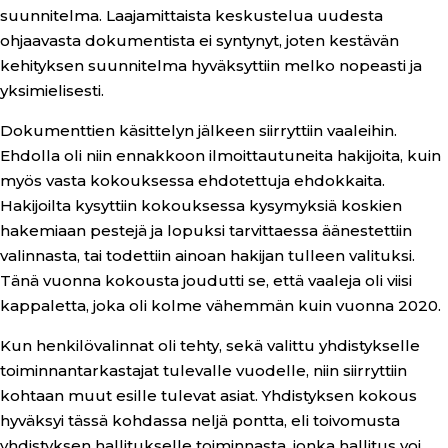
suunnitelma. Laajamittaista keskustelua uudesta
ohjaavasta dokumentista ei syntynyt, joten kestävän
kehityksen suunnitelma hyväksyttiin melko nopeasti ja
yksimielisesti.
Dokumenttien käsittelyn jälkeen siirryttiin vaaleihin.
Ehdolla oli niin ennakkoon ilmoittautuneita hakijoita, kuin
myös vasta kokouksessa ehdotettuja ehdokkaita.
Hakijoilta kysyttiin kokouksessa kysymyksiä koskien
hakemiaan pestejä ja lopuksi tarvittaessa äänestettiin
valinnasta, tai todettiin ainoan hakijan tulleen valituksi.
Tänä vuonna kokousta joudutti se, että vaaleja oli viisi
kappaletta, joka oli kolme vähemmän kuin vuonna 2020.
Kun henkilövalinnat oli tehty, sekä valittu yhdistykselle
toiminnantarkastajat tulevalle vuodelle, niin siirryttiin
kohtaan muut esille tulevat asiat. Yhdistyksen kokous
hyväksyi tässä kohdassa neljä pontta, eli toivomusta
yhdistyksen hallitukselle toiminnasta, jonka hallitus voi