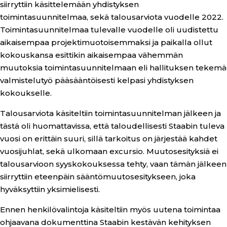
siirryttiin käsittelemään yhdistyksen
toimintasuunnitelmaa, sekä talousarviota vuodelle 2022.
Toimintasuunnitelmaa tulevalle vuodelle oli uudistettu
aikaisempaa projektimuotoisemmaksi ja paikalla ollut
kokouskansa esittikin aikaisempaa vähemmän
muutoksia toimintasuunnitelmaan eli hallituksen tekemä
valmistelutyö pääsääntöisesti kelpasi yhdistyksen
kokoukselle.
Talousarviota käsiteltiin toimintasuunnitelman jälkeen ja
tästä oli huomattavissa, että taloudellisesti Staabin tuleva
vuosi on erittäin suuri, sillä tarkoitus on järjestää kahdet
vuosijuhlat, sekä ulkomaan excursio. Muutosesityksiä ei
talousarvioon syyskokouksessa tehty, vaan tämän jälkeen
siirryttiin eteenpäin sääntömuutosesitykseen, joka
hyväksyttiin yksimielisesti.
Ennen henkilövalintoja käsiteltiin myös uutena toimintaa
ohjaavana dokumenttina Staabin kestävän kehityksen