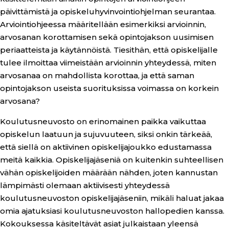
päivittämistä ja opiskeluhyvinvointiohjelman seurantaa.
Arviointiohjeessa määritellään esimerkiksi arvioinnin,
arvosanan korottamisen sekä opintojakson uusimisen
periaatteista ja käytännöistä. Tiesithän, että opiskelijalle
tulee ilmoittaa viimeistään arvioinnin yhteydessä, miten
arvosanaa on mahdollista korottaa, ja että saman
opintojakson useista suorituksissa voimassa on korkein
arvosana?
Koulutusneuvosto on erinomainen paikka vaikuttaa
opiskelun laatuun ja sujuvuuteen, siksi onkin tärkeää,
että siellä on aktiivinen opiskelijajoukko edustamassa
meitä kaikkia. Opiskelijajäseniä on kuitenkin suhteellisen
vähän opiskelijoiden määrään nähden, joten kannustan
lämpimästi olemaan aktiivisesti yhteydessä
koulutusneuvoston opiskelijajäseniin, mikäli haluat jakaa
omia ajatuksiasi koulutusneuvoston hallopedien kanssa.
Kokouksessa käsiteltävät asiat julkaistaan yleensä