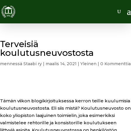
Terveisiä
koulutusneuvostosta
mennessä
Staabi ry
|
maalis 14, 2021
|
Yleinen
|
0 Kommenttia
Tämän viikon blogikirjoituksessa kerron teille kuulumisia
koulutusneuvostosta. Eli siis mistä? Koulutusneuvosto on
koko yliopiston laajuinen toimielin, joka esimerkiksi
valmistelee rehtorille ja konsistorille koulutukseen
liittyviä asioita. Koulutusneuvostossa on henkilöstön