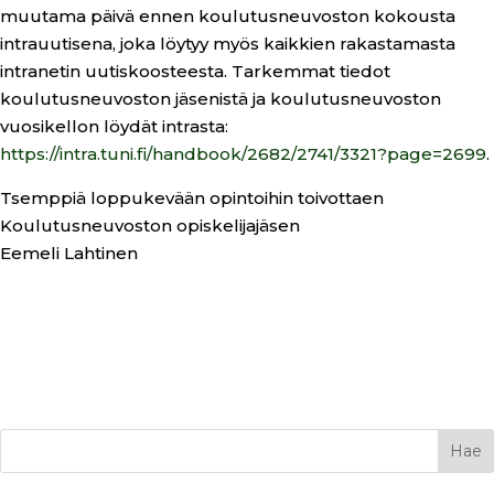
muutama päivä ennen koulutusneuvoston kokousta
intrauutisena, joka löytyy myös kaikkien rakastamasta
intranetin uutiskoosteesta. Tarkemmat tiedot
koulutusneuvoston jäsenistä ja koulutusneuvoston
vuosikellon löydät intrasta:
https://intra.tuni.fi/handbook/2682/2741/3321?page=2699
.
Tsemppiä loppukevään opintoihin toivottaen
Koulutusneuvoston opiskelijajäsen
Eemeli Lahtinen