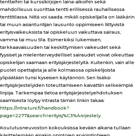
tentteihin tai kurssikirjojen laina-aikoihin sekä
mahdollisuus suorittaa tentti erillisessä rauhallisessa
tenttitilassa. Niitä voi saada, mikäli opiskelijalla on lääkärin
tai muun asiantuntijan lausunto oppimiseen liittyvistä
erityisvaikeuksista tai opiskeluun vaikuttava sairaus,
vamma tai muu tila. Esimerkiksi lukemisen,
tarkkaavaisuuden tai keskittymisen vaikeudet sekä
fyysiset ja mielenterveydelliset sairaudet voivat oikeuttaa
opiskelijan saamaan erityisjärjestelyitä. Kuitenkin, vain alle
puolet opettajista ja alle kolmasosa opiskelijoista
ylipäätään tunsi kyseisen käytännön. Sen lisäksi
erityisjärjestelyiden toteuttamiseen kaivattiin selkeämpiä
linjoja. Tarkempaa tietoa erityisjärjestelyehdotuksen
saamisesta löytyy intrasta tämän linkin takaa:
https://intra.tuni.fi/handbook?
page=2277&search=erityisj%C3%A4rjestely
.
Koulutusneuvoston kokouksissa kevään aikana tullaan
käsittelemään ainakin opintojen arviointiohjeen