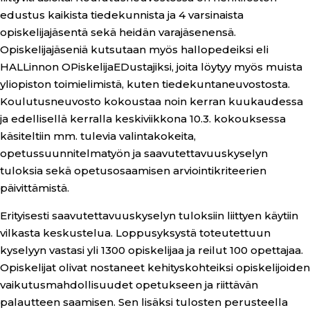
edustus kaikista tiedekunnista ja 4 varsinaista
opiskelijajäsentä sekä heidän varajäsenensä.
Opiskelijajäseniä kutsutaan myös hallopedeiksi eli
HALLinnon OPiskelijaEDustajiksi, joita löytyy myös muista
yliopiston toimielimistä, kuten tiedekuntaneuvostosta.
Koulutusneuvosto kokoustaa noin kerran kuukaudessa
ja edellisellä kerralla keskiviikkona 10.3. kokouksessa
käsiteltiin mm. tulevia valintakokeita,
opetussuunnitelmatyön ja saavutettavuuskyselyn
tuloksia sekä opetusosaamisen arviointikriteerien
päivittämistä.
Erityisesti saavutettavuuskyselyn tuloksiin liittyen käytiin
vilkasta keskustelua. Loppusyksystä toteutettuun
kyselyyn vastasi yli 1300 opiskelijaa ja reilut 100 opettajaa.
Opiskelijat olivat nostaneet kehityskohteiksi opiskelijoiden
vaikutusmahdollisuudet opetukseen ja riittävän
palautteen saamisen. Sen lisäksi tulosten perusteella