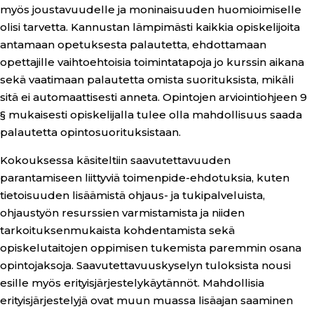
myös joustavuudelle ja moninaisuuden huomioimiselle
olisi tarvetta. Kannustan lämpimästi kaikkia opiskelijoita
antamaan opetuksesta palautetta, ehdottamaan
opettajille vaihtoehtoisia toimintatapoja jo kurssin aikana
sekä vaatimaan palautetta omista suorituksista, mikäli
sitä ei automaattisesti anneta. Opintojen arviointiohjeen 9
§ mukaisesti opiskelijalla tulee olla mahdollisuus saada
palautetta opintosuorituksistaan.
Kokouksessa käsiteltiin saavutettavuuden
parantamiseen liittyviä toimenpide-ehdotuksia, kuten
tietoisuuden lisäämistä ohjaus- ja tukipalveluista,
ohjaustyön resurssien varmistamista ja niiden
tarkoituksenmukaista kohdentamista sekä
opiskelutaitojen oppimisen tukemista paremmin osana
opintojaksoja. Saavutettavuuskyselyn tuloksista nousi
esille myös erityisjärjestelykäytännöt. Mahdollisia
erityisjärjestelyjä ovat muun muassa lisäajan saaminen