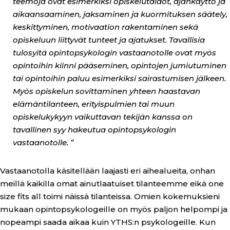
teemoja ovat esimerkiksi opiskelutaidot, ajankäyttö ja
aikaansaaminen, jaksaminen ja kuormituksen säätely,
keskittyminen, motivaation rakentaminen sekä
opiskeluun liittyvät tunteet ja ajatukset. Tavallisia
tulosyitä opintopsykologin vastaanotolle ovat myös
opintoihin kiinni pääseminen, opintojen jumiutuminen
tai opintoihin paluu esimerkiksi sairastumisen jälkeen.
Myös opiskelun sovittaminen yhteen haastavan
elämäntilanteen, erityispulmien tai muun
opiskelukykyyn vaikuttavan tekijän kanssa on
tavallinen syy hakeutua opintopsykologin
vastaanotolle. ”
Vastaanotolla käsitellään laajasti eri aihealueita, onhan
meillä kaikilla omat ainutlaatuiset tilanteemme eikä one
size fits all toimi näissä tilanteissa. Omien kokemuksieni
mukaan opintopsykologeille on myös paljon helpompi ja
nopeampi saada aikaa kuin YTHS:n psykologeille. Kun