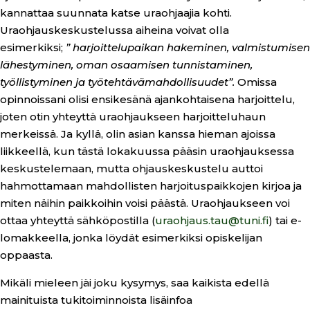
kannattaa suunnata katse uraohjaajia kohti.
Uraohjauskeskustelussa aiheina voivat olla
esimerkiksi;
” harjoittelupaikan hakeminen, valmistumisen
lähestyminen, oman osaamisen tunnistaminen,
työllistyminen ja työtehtävämahdollisuudet”.
Omissa
opinnoissani olisi ensikesänä ajankohtaisena harjoittelu,
joten otin yhteyttä uraohjaukseen harjoitteluhaun
merkeissä. Ja kyllä, olin asian kanssa hieman ajoissa
liikkeellä, kun tästä lokakuussa pääsin uraohjauksessa
keskustelemaan, mutta ohjauskeskustelu auttoi
hahmottamaan mahdollisten harjoituspaikkojen kirjoa ja
miten näihin paikkoihin voisi päästä. Uraohjaukseen voi
ottaa yhteyttä sähköpostilla (
uraohjaus.tau@tuni.fi
) tai e-
lomakkeella, jonka löydät esimerkiksi opiskelijan
oppaasta.
Mikäli mieleen jäi joku kysymys, saa kaikista edellä
mainituista tukitoiminnoista lisäinfoa