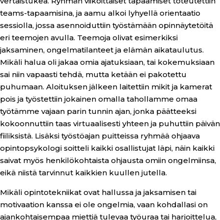
vertaistukea. Ryhmän viikoittaiset tapaamiset toteutettiin
teams-tapaamisina, ja aamu alkoi lyhyellä orientaatio
sessiolla, jossa asennoiduttiin työstämään opinnäytetöitä
eri teemojen avulla. Teemoja olivat esimerkiksi
jaksaminen, ongelmatilanteet ja elämän aikataulutus.
Mikäli halua oli jakaa omia ajatuksiaan, tai kokemuksiaan
sai niin vapaasti tehdä, mutta ketään ei pakotettu
puhumaan. Aloituksen jälkeen laitettiin mikit ja kamerat
pois ja työstettiin jokainen omalla tahollamme omaa
työtämme vajaan parin tunnin ajan, jonka päätteeksi
kokoonnuttiin taas virtuaalisesti yhteen ja puhuttiin päivän
fiiliksistä. Lisäksi työstöajan puitteissa ryhmää ohjaava
opintopsykologi soitteli kaikki osallistujat läpi, näin kaikki
saivat myös henkilökohtaista ohjausta omiin ongelmiinsa,
eikä niistä tarvinnut kaikkien kuullen jutella.
Mikäli opintotekniikat ovat hallussa ja jaksamisen tai
motivaation kanssa ei ole ongelmia, vaan kohdallasi on
ajankohtaisempaa miettiä tulevaa työuraa tai harjoittelua,