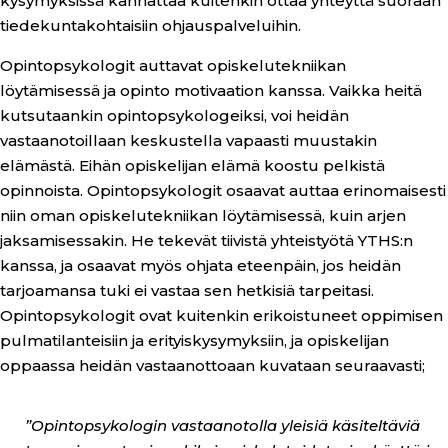
kysymyksissä kannattaa kuitenkin ottaa yhteyttä suoraan
tiedekuntakohtaisiin ohjauspalveluihin.
Opintopsykologit auttavat opiskelutekniikan
löytämisessä ja opinto motivaation kanssa. Vaikka heitä
kutsutaankin opintopsykologeiksi, voi heidän
vastaanotoillaan keskustella vapaasti muustakin
elämästä. Eihän opiskelijan elämä koostu pelkistä
opinnoista. Opintopsykologit osaavat auttaa erinomaisesti
niin oman opiskelutekniikan löytämisessä, kuin arjen
jaksamisessakin. He tekevät tiivistä yhteistyötä YTHS:n
kanssa, ja osaavat myös ohjata eteenpäin, jos heidän
tarjoamansa tuki ei vastaa sen hetkisiä tarpeitasi.
Opintopsykologit ovat kuitenkin erikoistuneet oppimisen
pulmatilanteisiin ja erityiskysymyksiin, ja opiskelijan
oppaassa heidän vastaanottoaan kuvataan seuraavasti;
”Opintopsykologin vastaanotolla yleisiä käsiteltäviä