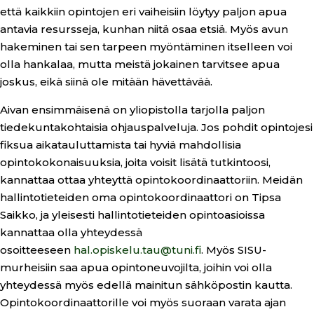
että kaikkiin opintojen eri vaiheisiin löytyy paljon apua
antavia resursseja, kunhan niitä osaa etsiä. Myös avun
hakeminen tai sen tarpeen myöntäminen itselleen voi
olla hankalaa, mutta meistä jokainen tarvitsee apua
joskus, eikä siinä ole mitään hävettävää.
Aivan ensimmäisenä on yliopistolla tarjolla paljon
tiedekuntakohtaisia ohjauspalveluja. Jos pohdit opintojesi
fiksua aikatauluttamista tai hyviä mahdollisia
opintokokonaisuuksia, joita voisit lisätä tutkintoosi,
kannattaa ottaa yhteyttä opintokoordinaattoriin. Meidän
hallintotieteiden oma opintokoordinaattori on Tipsa
Saikko, ja yleisesti hallintotieteiden opintoasioissa
kannattaa olla yhteydessä
osoitteeseen
hal.opiskelu.tau@tuni.fi
. Myös SISU-
murheisiin saa apua opintoneuvojilta, joihin voi olla
yhteydessä myös edellä mainitun sähköpostin kautta.
Opintokoordinaattorille voi myös suoraan varata ajan