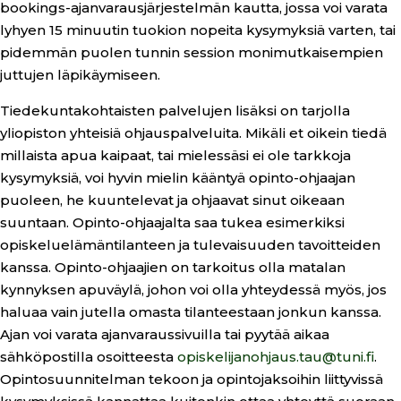
bookings-ajanvarausjärjestelmän kautta, jossa voi varata
lyhyen 15 minuutin tuokion nopeita kysymyksiä varten, tai
pidemmän puolen tunnin session monimutkaisempien
juttujen läpikäymiseen.
Tiedekuntakohtaisten palvelujen lisäksi on tarjolla
yliopiston yhteisiä ohjauspalveluita. Mikäli et oikein tiedä
millaista apua kaipaat, tai mielessäsi ei ole tarkkoja
kysymyksiä, voi hyvin mielin kääntyä opinto-ohjaajan
puoleen, he kuuntelevat ja ohjaavat sinut oikeaan
suuntaan. Opinto-ohjaajalta saa tukea esimerkiksi
opiskeluelämäntilanteen ja tulevaisuuden tavoitteiden
kanssa. Opinto-ohjaajien on tarkoitus olla matalan
kynnyksen apuväylä, johon voi olla yhteydessä myös, jos
haluaa vain jutella omasta tilanteestaan jonkun kanssa.
Ajan voi varata ajanvaraussivuilla tai pyytää aikaa
sähköpostilla osoitteesta
opiskelijanohjaus.tau@tuni.fi
.
Opintosuunnitelman tekoon ja opintojaksoihin liittyvissä