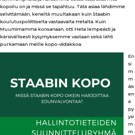
kopoilu on ja missä se tapahtuu. Tätä asiaa lähdimme
selvittämään, keneltä muultakaan kuin Staabin
koulutuspoliittiselta vastaavalta Hetalta. Kuin
Muumimamma konsanaan, otti Heta lempeästi ja
kärsivällisesti kysymyksemme vastaan sekä lähti
purkamaan meille kopo-viidakkoa.
En
si
m
m
äis
en
ä
py
ysi
m
m