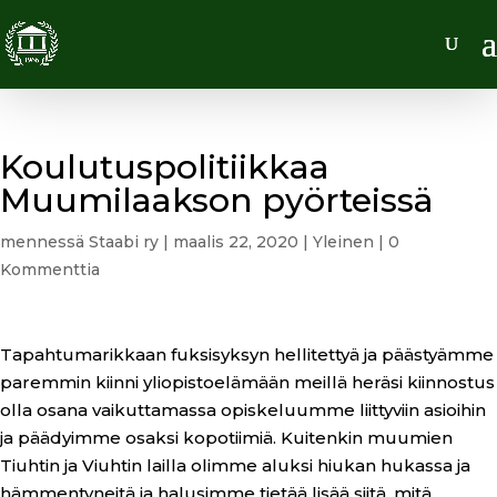
Koulutuspolitiikkaa
Muumilaakson pyörteissä
mennessä
Staabi ry
|
maalis 22, 2020
|
Yleinen
|
0
Kommenttia
Tapahtumarikkaan fuksisyksyn hellitettyä ja päästyämme
paremmin kiinni yliopistoelämään meillä heräsi kiinnostus
olla osana vaikuttamassa opiskeluumme liittyviin asioihin
ja päädyimme osaksi kopotiimiä. Kuitenkin muumien
Tiuhtin ja Viuhtin lailla olimme aluksi hiukan hukassa ja
hämmentyneitä ja halusimme tietää lisää siitä, mitä