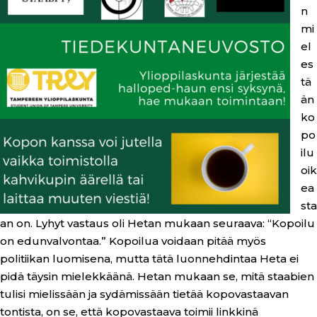
n
mi
el
es
tä
än
ko
po
ilu
oik
ea
sta
an on. Lyhyt vastaus oli Hetan mukaan seuraava: “Kopoilu
on edunvalvontaa.” Kopoilua voidaan pitää myös
politiikan luomisena, mutta tätä luonnehdintaa Heta ei
pidä täysin mielekkäänä. Hetan mukaan se, mitä staabien
tulisi mielissään ja sydämissään tietää kopovastaavan
tontista, on se, että kopovastaava toimii linkkinä