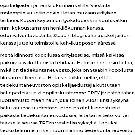
opiskelijoiden ja henkilökunnan välillä. Viestintä
molempiin suuntiin onkin Hetan mukaan erityisen
tärkeää. Kopon käytännön työkalupakkiin kuuluvatkin
mm. kokoustaminen henkilökunnan kanssa,
edunvalvontaviestintä, Staabin blogi sekä opiskelijoiden
kanssa juttelu toimistolla kahvikupposen ääressä.
Meitä kiinnosti kopoilussa erityisesti se, missä kaikissa
paikoissa vaikuttamista tehdään. Halusimme ensin tietää,
mikä on
tiedekuntaneuvosto
, joka on Staabin kopoilusta
hiukan erillinen osa. Heta kertoikin meille, että
tiedekuntaneuvoston opiskelijaedustajia kutsutaan
hallopedeiksi ja ylioppilaskuntamme TREY järjestää tähän
luottamustoimeen haun joka toinen vuosi. Ensi syksynä
haku aukeaa uudestaan, joten jos olet kiinnostunut
paikasta tiedekuntaneuvostossa, laita tämä tieto korvan
taakse ja seuraa TREYn viestintää syksyllä. Lopuksi
tiedustelimme, mikä muumihahmo tiedekuntaneuvosto