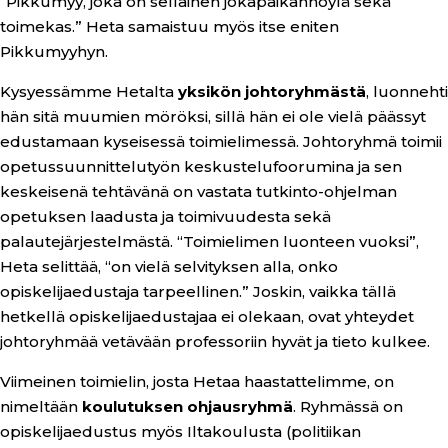
“Pikkumyy, joka on sellainen jokapaikanhöylä sekä
toimekas.” Heta samaistuu myös itse eniten
Pikkumyyhyn.
Kysyessämme Hetalta
yksikön johtoryhmästä
, luonnehti
hän sitä muumien möröksi, sillä hän ei ole vielä päässyt
edustamaan kyseisessä toimielimessä. Johtoryhmä toimii
opetussuunnittelutyön keskustelufoorumina ja sen
keskeisenä tehtävänä on vastata tutkinto-ohjelman
opetuksen laadusta ja toimivuudesta sekä
palautejärjestelmästä. “Toimielimen luonteen vuoksi”,
Heta selittää, “on vielä selvityksen alla, onko
opiskelijaedustaja tarpeellinen.” Joskin, vaikka tällä
hetkellä opiskelijaedustajaa ei olekaan, ovat yhteydet
johtoryhmää vetävään professoriin hyvät ja tieto kulkee.
Viimeinen toimielin, josta Hetaa haastattelimme, on
nimeltään
koulutuksen ohjausryhmä
. Ryhmässä on
opiskelijaedustus myös Iltakoulusta (politiikan