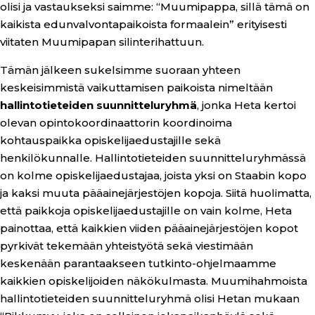
olisi ja vastaukseksi saimme: “Muumipappa, sillä tämä on
kaikista edunvalvontapaikoista formaalein” erityisesti
viitaten Muumipapan silinterihattuun.
Tämän jälkeen sukelsimme suoraan yhteen
keskeisimmistä vaikuttamisen paikoista nimeltään
hallintotieteiden suunnitteluryhmä
, jonka Heta kertoi
olevan opintokoordinaattorin koordinoima
kohtauspaikka opiskelijaedustajille sekä
henkilökunnalle. Hallintotieteiden suunnitteluryhmässä
on kolme opiskelijaedustajaa, joista yksi on Staabin kopo
ja kaksi muuta pääainejärjestöjen kopoja. Siitä huolimatta,
että paikkoja opiskelijaedustajille on vain kolme, Heta
painottaa, että kaikkien viiden pääainejärjestöjen kopot
pyrkivät tekemään yhteistyötä sekä viestimään
keskenään parantaakseen tutkinto-ohjelmaamme
kaikkien opiskelijoiden näkökulmasta. Muumihahmoista
hallintotieteiden suunnitteluryhmä olisi Hetan mukaan