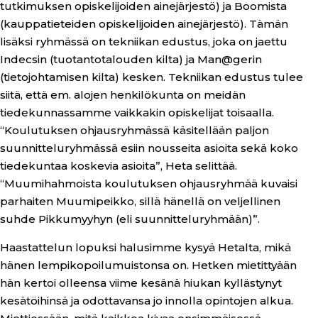
tutkimuksen opiskelijoiden ainejärjestö) ja Boomista
(kauppatieteiden opiskelijoiden ainejärjestö). Tämän
lisäksi ryhmässä on tekniikan edustus, joka on jaettu
Indecsin (tuotantotalouden kilta) ja Man@gerin
(tietojohtamisen kilta) kesken. Tekniikan edustus tulee
siitä, että em. alojen henkilökunta on meidän
tiedekunnassamme vaikkakin opiskelijat toisaalla.
“Koulutuksen ohjausryhmässä käsitellään paljon
suunnitteluryhmässä esiin nousseita asioita sekä koko
tiedekuntaa koskevia asioita”, Heta selittää.
“Muumihahmoista koulutuksen ohjausryhmää kuvaisi
parhaiten Muumipeikko, sillä hänellä on veljellinen
suhde Pikkumyyhyn (eli suunnitteluryhmään)”.
Haastattelun lopuksi halusimme kysyä Hetalta, mikä
hänen lempikopoilumuistonsa on. Hetken mietittyään
hän kertoi olleensa viime kesänä hiukan kyllästynyt
kesätöihinsä ja odottavansa jo innolla opintojen alkua.