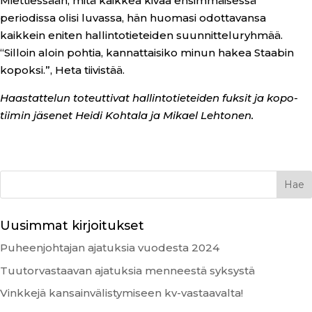
Miettiessään, mitä kaikkea kivaa ensimmäisessä
periodissa olisi luvassa, hän huomasi odottavansa
kaikkein eniten hallintotieteiden suunnitteluryhmää.
“Silloin aloin pohtia, kannattaisiko minun hakea Staabin
kopoksi.”, Heta tiivistää.
Haastattelun toteuttivat hallintotieteiden fuksit ja kopo-
tiimin jäsenet Heidi Kohtala ja Mikael Lehtonen.
Uusimmat kirjoitukset
Puheenjohtajan ajatuksia vuodesta 2024
Tuutorvastaavan ajatuksia menneestä syksystä
Vinkkejä kansainvälistymiseen kv-vastaavalta!