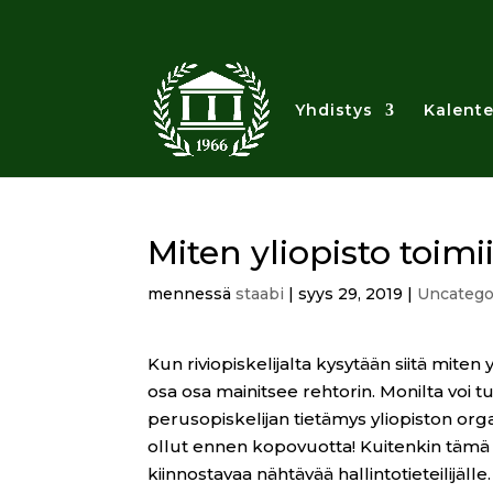
Yhdistys
Kalente
Miten yliopisto toimi
mennessä
staabi
|
syys 29, 2019
|
Uncatego
Kun riviopiskelijalta kysytään siitä miten y
osa osa mainitsee rehtorin. Monilta voi tu
perusopiskelijan tietämys yliopiston orga
ollut ennen kopovuotta! Kuitenkin tämä o
kiinnostavaa nähtävää hallintotieteilijäl