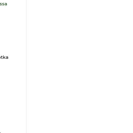
ssa
otka