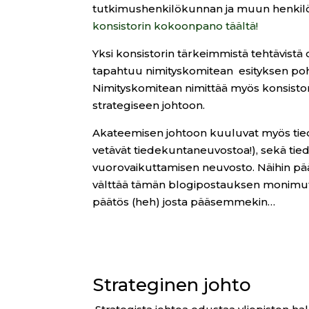
tutkimushenkilökunnan ja muun henkilöku
konsistorin kokoonpano täältä!
Yksi konsistorin tärkeimmistä tehtävistä
tapahtuu nimityskomitean esityksen pohj
Nimityskomitean nimittää myös konsistori.
strategiseen johtoon.
Akateemisen johtoon kuuluvat myös tied
vetävät tiedekuntaneuvostoa!), sekä tie
vuorovaikuttamisen neuvosto. Näihin
välttää tämän blogipostauksen monimutka
päätös (heh) josta pääsemmekin…
Strateginen johto