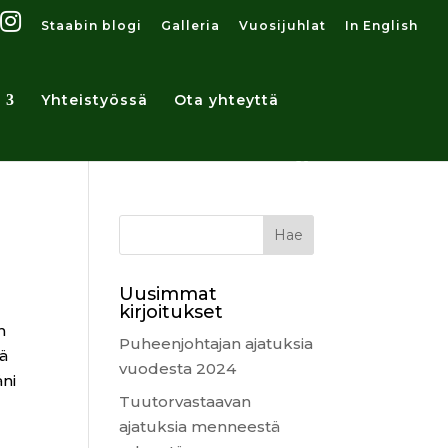
Staabin blogi
Galleria
Vuosijuhlat
In English
Yhteistyössä
Ota yhteyttä
Uusimmat
kirjoitukset
n
Puheenjohtajan ajatuksia
tä
vuodesta 2024
äni
Tuutorvastaavan
ajatuksia menneestä