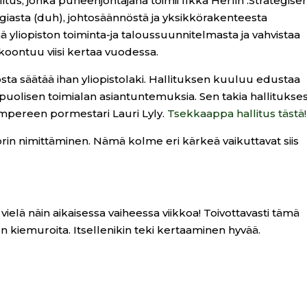
litus, jonka puheenjohtajana toimii Ilkka Herlin .Strategise
egiasta (duh), johtosäännöstä ja yksikkörakenteesta
ä yliopiston toiminta-ja taloussuunnitelmasta ja vahvistaa
koontuu viisi kertaa vuodessa.
sta säätää ihan yliopistolaki. Hallituksen kuuluu edustaa
uolisen toimialan asiantuntemuksia. Sen takia hallitukse
Tampereen pormestari Lauri Lyly.
Tsekkaappa hallitus tästä!
orin nimittäminen. Nämä kolme eri kärkeä vaikuttavat siis
vielä näin aikaisessa vaiheessa viikkoa! Toivottavasti tämä
on kiemuroita. Itsellenikin teki kertaaminen hyvää.