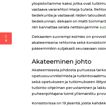
yliopistollamme kaksi, jotka ovat tutkim
vastaava vararehtori Marja Sutela. Rehto
tiedekuntia ja vastaavat niiden taloude
tiedekunnan, dekaani on Matti Sommarbe
niin kannattaa selata nettisivujemme
suo
Dekaanien suorempi esimies on provosti,
0
akateemisena rehtorina sekä konsistorin
pääsemmikin sutjakasti seuraavaan osio
Akateeminen johto
Akateemisesta johdosta puhuessa tarkoit
opetussuunnitelmista ja tutkintovaatimuk
sekä opetukseen ja tutkimukseen liittyvi
tutkinto-ohjelman perustaminen ja lakka
puheenjohtajana toimii yllämainittu prov
Konsistorissa on 19 jäsentä, joista kahd