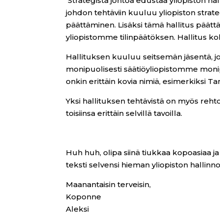
Strategista johtoa edustaa yliopiston hal
johdon tehtäviin kuuluu yliopiston strat
päättäminen. Lisäksi tämä hallitus päättä
yliopistomme tilinpäätöksen. Hallitus ko
Hallituksen kuuluu seitsemän jäsentä, jo
monipuolisesti säätiöyliopistomme monip
onkin erittäin kovia nimiä, esimerkiksi 
Yksi hallituksen tehtävistä on myös reht
toisiinsa erittäin selvillä tavoilla.
Huh huh, olipa siinä tiukkaa kopoasiaa ja 
teksti selvensi hieman yliopiston hallinn
Maanantaisin terveisin,
Koponne
Aleksi