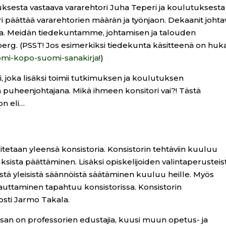
uksesta vastaava vararehtori Juha Teperi ja koulutuksesta
ri päättää vararehtorien määrän ja työnjaon. Dekaanit johta
sta. Meidän tiedekuntamme, johtamisen ja talouden
rg. (PSST! Jos esimerkiksi tiedekunta käsitteenä on huk
mi-kopo-suomi-sanakirja
!)
 joka lisäksi toimii tutkimuksen ja koulutuksen
 puheenjohtajana. Mikä ihmeen konsitori vai?! Tästä
on eli…
etaan yleensä konsistoria. Konsistorin tehtäviin kuuluu
sista päättäminen. Lisäksi opiskelijoiden valintaperusteis
stä yleisistä säännöistä säätäminen kuuluu heille. Myös
uttaminen tapahtuu konsistorissa. Konsistorin
osti Jarmo Takala.
eksan on professorien edustajia, kuusi muun opetus- ja