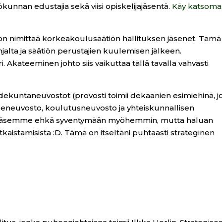
nnan edustajia sekä viisi opiskelijajäsentä.
Käy katsoma
 on nimittää korkeakoulusäätiön hallituksen jäsenet. Tämä
alta ja säätiön perustajien kuulemisen jälkeen.
 Akateeminen johto siis vaikuttaa tällä tavalla vahvasti
ekuntaneuvostot (provosti toimii dekaanien esimiehinä, j
deneuvosto, koulutusneuvosto ja yhteiskunnallisen
 pääsemme ehkä syventymään myöhemmin, mutta haluan
istamisista :D. Tämä on itseltäni puhtaasti strateginen