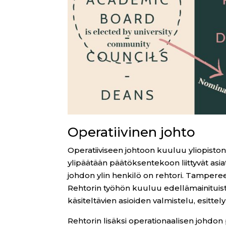
Operatiivinen johto
Operatiiviseen johtoon kuuluu yliopisto
ylipäätään päätöksentekoon liittyvät asi
johdon ylin henkilö on rehtori. Tamperee
Rehtorin työhön kuuluu edellämainituist
käsiteltävien asioiden valmistelu, esitte
Rehtorin lisäksi operationaalisen johdon