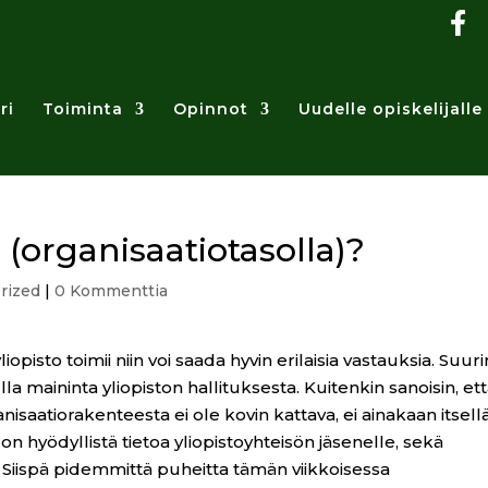
ri
Toiminta
Opinnot
Uudelle opiskelijalle
i (organisaatiotasolla)?
rized
|
0 Kommenttia
liopisto toimii niin voi saada hyvin erilaisia vastauksia. Suuri
lla maininta yliopiston hallituksesta. Kuitenkin sanoisin, et
nisaatiorakenteesta ei ole kovin kattava, ei ainakaan itsell
n hyödyllistä tietoa yliopistoyhteisön jäsenelle, sekä
le. Siispä pidemmittä puheitta tämän viikkoisessa