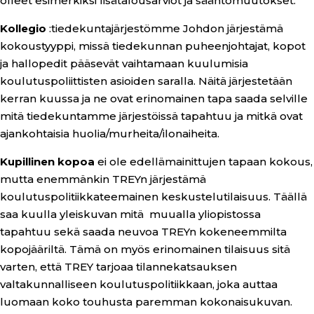
olleet esimerkiksi lisätalousarviot ja sääntömuutokset.
Kollegio
:tiedekuntajärjestömme Johdon järjestämä
kokoustyyppi, missä tiedekunnan puheenjohtajat, kopot
ja hallopedit pääsevät vaihtamaan kuulumisia
koulutuspoliittisten asioiden saralla. Näitä järjestetään
kerran kuussa ja ne ovat erinomainen tapa saada selville
mitä tiedekuntamme järjestöissä tapahtuu ja mitkä ovat
ajankohtaisia huolia/murheita/ilonaiheita.
Kupillinen kopoa
ei ole edellämainittujen tapaan kokous,
mutta enemmänkin TREYn järjestämä
koulutuspolitiikkateemainen keskustelutilaisuus. Täällä
saa kuulla yleiskuvan mitä muualla yliopistossa
tapahtuu sekä saada neuvoa TREYn kokeneemmilta
kopojääriltä. Tämä on myös erinomainen tilaisuus sitä
varten, että TREY tarjoaa tilannekatsauksen
valtakunnalliseen koulutuspolitiikkaan, joka auttaa
luomaan koko touhusta paremman kokonaisukuvan.