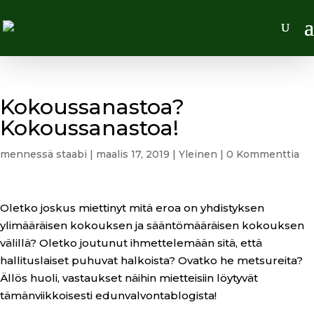
Kokoussanastoa?
Kokoussanastoa!
mennessä
staabi
|
maalis 17, 2019
|
Yleinen
|
0 Kommenttia
Oletko joskus miettinyt mitä eroa on yhdistyksen
ylimääräisen kokouksen ja sääntömääräisen kokouksen
välillä? Oletko joutunut ihmettelemään sitä, että
hallituslaiset puhuvat halkoista? Ovatko he metsureita?
Ällös huoli, vastaukset näihin mietteisiin löytyvät
tämänviikkoisesti edunvalvontablogista!