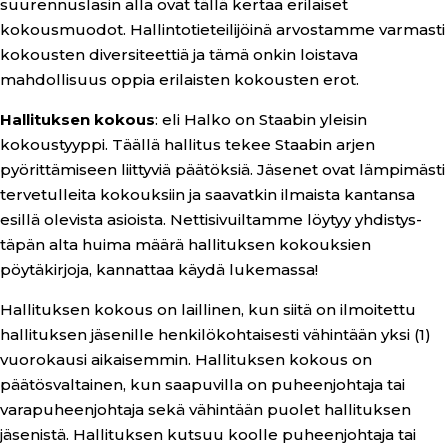
suurennuslasin alla ovat tällä kertaa erilaiset
kokousmuodot. Hallintotieteilijöinä arvostamme varmasti
kokousten diversiteettiä ja tämä onkin loistava
mahdollisuus oppia erilaisten kokousten erot.
Hallituksen kokous
: eli Halko on Staabin yleisin
kokoustyyppi. Täällä hallitus tekee Staabin arjen
pyörittämiseen liittyviä päätöksiä. Jäsenet ovat lämpimästi
tervetulleita kokouksiin ja saavatkin ilmaista kantansa
esillä olevista asioista. Nettisivuiltamme löytyy yhdistys-
täpän alta huima määrä hallituksen kokouksien
pöytäkirjoja, kannattaa käydä lukemassa!
Hallituksen kokous on laillinen, kun siitä on ilmoitettu
hallituksen jäsenille henkilökohtaisesti vähintään yksi (1)
vuorokausi aikaisemmin. Hallituksen kokous on
päätösvaltainen, kun saapuvilla on puheenjohtaja tai
varapuheenjohtaja sekä vähintään puolet hallituksen
jäsenistä. Hallituksen kutsuu koolle puheenjohtaja tai