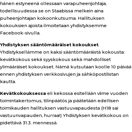
hänen estyneenä ollessaan varapuheenjohtaja,
todellisuudessa se on Staabissa melkein aina
puheenjohtajan kokoonkutsuma. Hallituksen
kokouksien ajoista ilmoitetaan yhdistyksemme
Facebook-sivulla.
Yhdistyksen sääntömääräiset kokoukset
.
Yhdistyksellämme on kaksi sääntömääräistä kokousta:
kevätkokous sekä syyskokous sekä mahdolliset
ylimääräiset kokoukset. Nämä kutsutaan koolle 10 päivää
ennen yhdistyksen verkkosivujen ja sähköpostilistan
kautta.
Kevätkokouksessa
eli kekossa esitellään viime vuoden
toimintakertomus, tilinpäätös ja päätetään edellisen
toimikauden hallituksen vastuuvapaudesta (H18 sai
vastuunvapauden, hurraa!) Yhdistyksen kevätkokous on
pidettävä 31.3. mennessä.