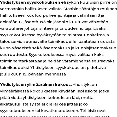
Yhdistyksen syyskokouksen
eli sykon kuuluisin piirre on
varmaankin hallituksen valinta. Staabin sääntöjen mukaan
hallitukseen kuuluu puheenjohtaja ja vähintään 3 ja
enintään 12 jäsentä. Näihin jäseniin kuuluvat vähintään
varapuheenjohtaja, sihteeri ja taloudenhoitaja. Lisäksi
syyskokouksessa hyväksytään toimintasuunnitelma ja
talousarvio seuraavalle toimikaudelle, päätetään uusista
kunniajäsenistä sekä jäsenmaksun ja kunniajäsenmaksun
suuruudesta. Syyskokouksessa myös valitaan kaksi
toiminnantarkastajaa ja heidän varamiehensä seuraavaksi
toimikaudeksi. Yhdistyksen syyskokous on pidettävä
joulukuun 15. päivään mennessä.
Yhdistyksen ylimääräinen kokous.
Yhdistyksen
ylimääräisessä kokouksessa käydään läpi asioita, jotka
pitää viedä yhdistyksen kokouksen läpi, mutta
aikataulullista syistä ei ole järkeä jättää joko
syyskokoukseen tai kevätkokoukseen. Tälläisiä ovat