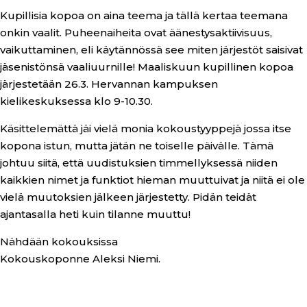
Kupillisia kopoa on aina teema ja tällä kertaa teemana
onkin vaalit. Puheenaiheita ovat äänestysaktiivisuus,
vaikuttaminen, eli käytännössä see miten järjestöt saisivat
jäsenistönsä vaaliuurnille! Maaliskuun kupillinen kopoa
järjestetään 26.3. Hervannan kampuksen
kielikeskuksessa klo 9-10.30.
Käsittelemättä jäi vielä monia kokoustyyppejä jossa itse
kopona istun, mutta jätän ne toiselle päivälle. Tämä
johtuu siitä, että uudistuksien timmellyksessä niiden
kaikkien nimet ja funktiot hieman muuttuivat ja niitä ei ole
vielä muutoksien jälkeen järjestetty. Pidän teidät
ajantasalla heti kuin tilanne muuttu!
Nähdään kokouksissa
Kokouskoponne Aleksi Niemi.