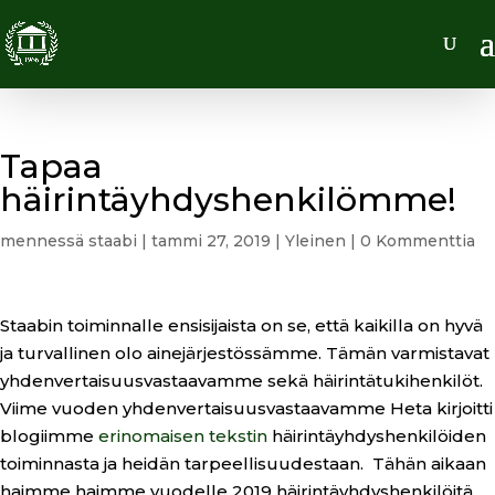
Tapaa
häirintäyhdyshenkilömme!
mennessä
staabi
|
tammi 27, 2019
|
Yleinen
|
0 Kommenttia
Staabin toiminnalle ensisijaista on se, että kaikilla on hyvä
ja turvallinen olo ainejärjestössämme. Tämän varmistavat
yhdenvertaisuusvastaavamme sekä häirintätukihenkilöt.
Viime vuoden yhdenvertaisuusvastaavamme Heta kirjoitti
blogiimme
erinomaisen tekstin
häirintäyhdyshenkilöiden
toiminnasta ja heidän tarpeellisuudestaan. Tähän aikaan
haimme haimme vuodelle 2019 häirintäyhdyshenkilöitä.