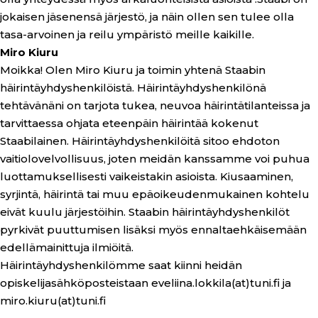
jokaisen jäsenensä järjestö, ja näin ollen sen tulee olla
tasa-arvoinen ja reilu ympäristö meille kaikille.
Miro Kiuru
Moikka! Olen Miro Kiuru ja toimin yhtenä Staabin
häirintäyhdyshenkilöistä. Häirintäyhdyshenkilönä
tehtävänäni on tarjota tukea, neuvoa häirintätilanteissa ja
tarvittaessa ohjata eteenpäin häirintää kokenut
Staabilainen. Häirintäyhdyshenkilöitä sitoo ehdoton
vaitiolovelvollisuus, joten meidän kanssamme voi puhua
luottamuksellisesti vaikeistakin asioista. Kiusaaminen,
syrjintä, häirintä tai muu epäoikeudenmukainen kohtelu
eivät kuulu järjestöihin. Staabin häirintäyhdyshenkilöt
pyrkivät puuttumisen lisäksi myös ennaltaehkäisemään
edellämainittuja ilmiöitä.
Häirintäyhdyshenkilömme saat kiinni heidän
opiskelijasähköposteistaan eveliina.lokkila(at)tuni.fi ja
miro.kiuru(at)tuni.fi