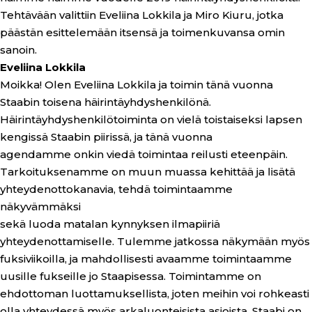
Tehtävään valittiin Eveliina Lokkila ja Miro Kiuru, jotka
päästän esittelemään itsensä ja toimenkuvansa omin
sanoin.
Eveliina Lokkila
Moikka! Olen Eveliina Lokkila ja toimin tänä vuonna
Staabin toisena häirintäyhdyshenkilönä.
Häirintäyhdyshenkilötoiminta on vielä toistaiseksi lapsen
kengissä Staabin piirissä, ja tänä vuonna
agendamme onkin viedä toimintaa reilusti eteenpäin.
Tarkoituksenamme on muun muassa kehittää ja lisätä
yhteydenottokanavia, tehdä toimintaamme
näkyvämmäksi
sekä luoda matalan kynnyksen ilmapiiriä
yhteydenottamiselle. Tulemme jatkossa näkymään myös
fuksiviikoilla, ja mahdollisesti avaamme toimintaamme
uusille fukseille jo Staapisessa. Toimintamme on
ehdottoman luottamuksellista, joten meihin voi rohkeasti
olla yhteydessä myös arkaluonteisista asioista .Staabi on